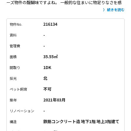
ーズ物件の醍醐味ですよね。
一般的な住まいに物足りなさを感
じていた方、必見です。
お部屋は、メゾネットタイプ。
1Fにダ
続きを読む
イニングキッチン、MB1Fにサニタリールーム、B1Fが洋室で
す。
一部の壁と天井がコンクリート打ちっ放しがカッコいい。
216134
物件No.
それぞれのお部屋はコンパクトなので、一人暮らしにオススメ
-
賃料
です。
コンパクトでも収納は十分にご用意。
片付いた空間を維
持できそう。
物件から徒歩5分圏内にコンビニとスーパーがあり
-
管理費
ました。
近くて嬉しい！
静かで落ち着いたエリアで、デザイナ
35.55㎡
面積
ーズ物件をお探しの方。
ぜひ一度ご内覧下さい。
1DK
間取り
北
採光
不可
ペット飼育
2021年03月
築年
-
リノベーション
鉄筋コンクリート造 地下1階 地上3階建て
構造