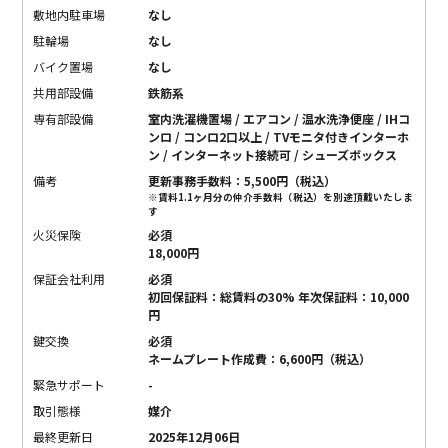
敷地内駐車場
なし
駐輪場
なし
バイク置場
なし
共用部設備
鉄筋系
専有部設備
室内洗濯機置場 / エアコン / 温水洗浄便座 / IHコ
ンロ / コンロ2口以上 / TVモニタ付きインターホ
ン / インターネット接続可 / シューズボックス
備考
更新事務手数料：5,500円（税込）
※賃料1.1ヶ月分の仲介手数料（税込）を別途頂戴いたしま
す
火災保険
必須
18,000円
保証会社利用
必須
初回保証料：総賃料の30% 年次保証料：10,000
円
鍵交換
必須
ネームプレート作成費：6,600円（税込）
緊急サポート
-
取引態様
媒介
最終更新日
2025年12月06日