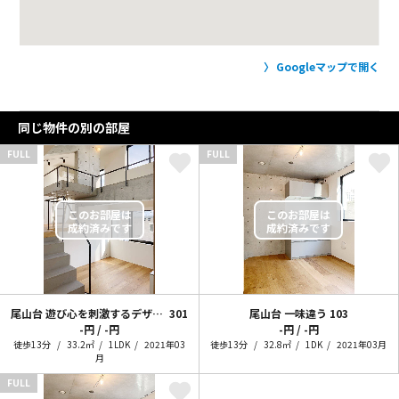
Googleマップで開く
同じ物件の別の部屋
FULL
FULL
尾山台 遊び心を刺激するデザイナーズ
301
尾山台 一味違う
103
-円 / -円
-円 / -円
徒歩13分
33.2㎡
1LDK
2021年03
徒歩13分
32.8㎡
1DK
2021年03月
月
FULL