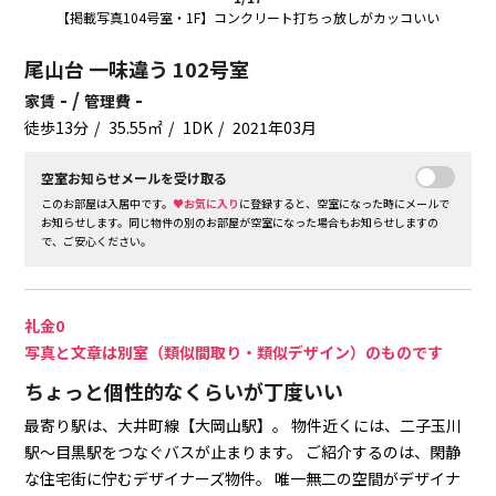
【掲載写真104号室・1F】コンクリート打ちっ放しがカッコいい
尾山台 一味違う 102号室
- /
-
家賃
管理費
徒歩13分
35.55㎡
1DK
2021年03月
空室お知らせメールを受け取る
このお部屋は入居中です。
♥お気に入り
に登録すると、空室になった時にメールで
お知らせします。同じ物件の別のお部屋が空室になった場合もお知らせしますの
で、ご安心ください。
礼金0
写真と文章は別室（類似間取り・類似デザイン）のものです
ちょっと個性的なくらいが丁度いい
最寄り駅は、大井町線【大岡山駅】。
物件近くには、二子玉川
駅〜目黒駅をつなぐバスが止まります。
ご紹介するのは、閑静
な住宅街に佇むデザイナーズ物件。
唯一無二の空間がデザイナ