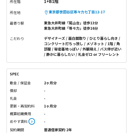
1+B1階
所在階
東京都世田谷区等々力七丁目12-17
所在地
東急大井町線「尾山台」徒歩13分
最寄り駅
東急大井町線「等々力」徒歩16分
デザイナーズ
面白間取り
ひとり暮らし向き
こだわり
コンクリート打ちっ放し
メゾネット
1階
角
部屋
秘密基地っぽい
外観萌え
バス停が近い
静かに暮らしたい
礼金ゼロ or フリーレント
SPEC
敷金 / 保証金
2ヶ月分
償却
-
礼金
-
更新・再契約料
1ヶ月分
概算初期費用
-
めやす賃料
-
？
契約期間
普通借家契約 2年