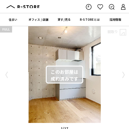
住まい
オフィス
/
店舗
貸す
/
売る
R-STORE
とは
採用情報
FULL
間取り
〈
〉
1/17