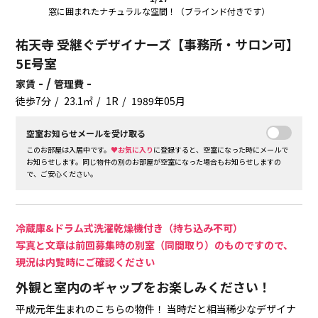
窓に囲まれたナチュラルな空間！（ブラインド付きです）
祐天寺 受継ぐデザイナーズ【事務所・サロン可】
5E号室
- /
-
家賃
管理費
徒歩7分
23.1㎡
1R
1989年05月
空室お知らせメールを受け取る
このお部屋は入居中です。
♥お気に入り
に登録すると、空室になった時にメールで
お知らせします。同じ物件の別のお部屋が空室になった場合もお知らせしますの
で、ご安心ください。
冷蔵庫&ドラム式洗濯乾燥機付き（持ち込み不可）
写真と文章は前回募集時の別室（同間取り）のものですので、
現況は内覧時にご確認ください
外観と室内のギャップをお楽しみください！
平成元年生まれのこちらの物件！
当時だと相当稀少なデザイナ