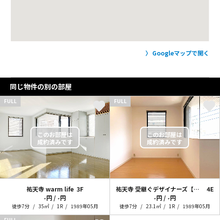
Googleマップで開く
同じ物件の別の部屋
FULL
FULL
祐天寺 warm life
3F
祐天寺 受継ぐデザイナーズ【事務所・サロン可】
4E
-円 / -円
-円 / -円
徒歩7分
35㎡
1R
1989年05月
徒歩7分
23.1㎡
1R
1989年05月
FULL