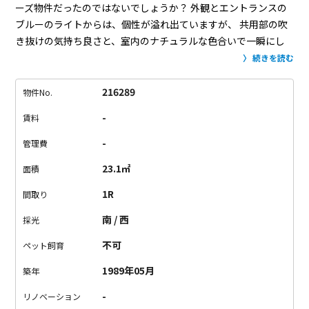
ーズ物件だったのではないでしょうか？
外観とエントランスの
ブルーのライトからは、個性が溢れ出ていますが、
共用部の吹
き抜けの気持ち良さと、室内のナチュラルな色合いで一瞬にし
て心奪われます。
やはりギャップには弱いですよね。
またやら
続きを読む
れてしまいました。
室内はコンパクトですが、シンプルな間取
りなので最低限のものを入れるのみならとっても使いやすそ
216289
物件No.
う！
2口IHコンロのキッチンの手前にはドラム式洗濯乾燥機と冷
-
賃料
蔵庫が設置済みです！
どれもコンパクトサイズですが、ギュッ
と欲しいが詰まっています！
人気の祐天寺駅から徒歩6分、学芸
-
管理費
大学駅から徒歩10分、物件前からは用賀と恵比寿まで直通のバ
23.1㎡
面積
スが通っていたりと、好立地！
すぐな並びにちゃんとスーパー
もあるんですよ〜。
エステサロン等もご相談可能です！
1R
間取り
南 / 西
採光
不可
ペット飼育
1989年05月
築年
-
リノベーション