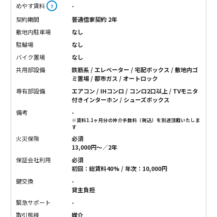
めやす賃料
-
？
契約期間
普通借家契約 2年
敷地内駐車場
なし
駐輪場
なし
バイク置場
なし
共用部設備
鉄筋系 / エレベーター / 宅配ボックス / 敷地内ゴ
ミ置場 / 都市ガス / オートロック
専有部設備
エアコン / IHコンロ / コンロ2口以上 / TVモニタ
付きインターホン / シューズボックス
備考
-
※賃料1.1ヶ月分の仲介手数料（税込）を別途頂戴いたしま
す
火災保険
必須
13,000円〜／2年
保証会社利用
必須
初回：総賃料40% / 年次：10,000円
鍵交換
-
貸主負担
緊急サポート
-
取引態様
媒介