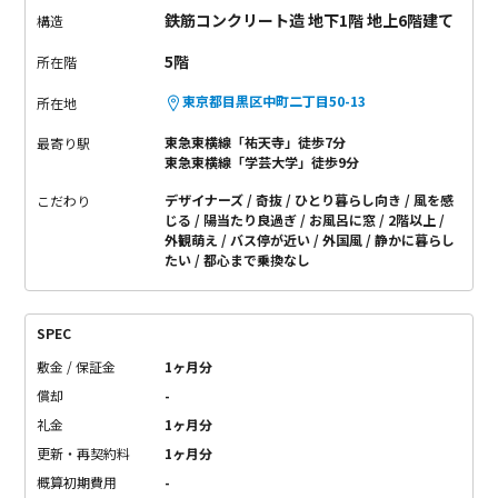
鉄筋コンクリート造 地下1階 地上6階建て
構造
5階
所在階
東京都目黒区中町二丁目50-13
所在地
東急東横線「祐天寺」徒歩7分
最寄り駅
東急東横線「学芸大学」徒歩9分
デザイナーズ
奇抜
ひとり暮らし向き
風を感
こだわり
じる
陽当たり良過ぎ
お風呂に窓
2階以上
外観萌え
バス停が近い
外国風
静かに暮らし
たい
都心まで乗換なし
SPEC
敷金 / 保証金
1ヶ月分
償却
-
礼金
1ヶ月分
更新・再契約料
1ヶ月分
概算初期費用
-