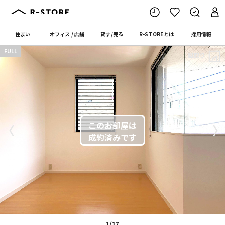
住まい
オフィス
/
店舗
貸す
/
売る
R-STORE
とは
採用情報
FULL
間取り
〈
〉
1/17