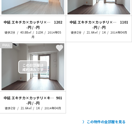
中延 エキチカ×カッチリ×キレイメ
1202
中延 エキチカ×カッチリ×キレイメ1K
1101
-円 / -円
-円 / -円
徒歩2分
40.88㎡
1LDK
2014年05
徒歩2分
21.64㎡
1K
2014年04月
月
FULL
中延 エキチカ×カッチリ×キレイメ1K
901
-円 / -円
徒歩2分
21.64㎡
1K
2014年04月
この物件の全部屋を見る