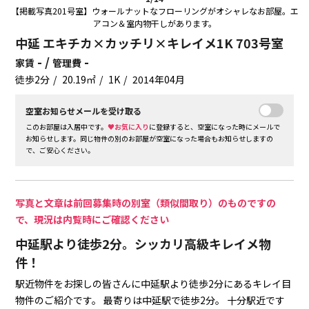
【掲載写真201号室】ウォールナットなフローリングがオシャレなお部屋。エ
アコン＆室内物干しがあります。
中延 エキチカ×カッチリ×キレイメ1K 703号室
- /
-
家賃
管理費
徒歩2分
20.19㎡
1K
2014年04月
空室お知らせメールを受け取る
このお部屋は入居中です。
♥お気に入り
に登録すると、空室になった時にメールで
お知らせします。同じ物件の別のお部屋が空室になった場合もお知らせしますの
で、ご安心ください。
写真と文章は前回募集時の別室（類似間取り）のものですの
で、現況は内覧時にご確認ください
中延駅より徒歩2分。シッカリ高級キレイメ物
件！
駅近物件をお探しの皆さんに中延駅より徒歩2分にあるキレイ目
物件のご紹介です。
最寄りは中延駅で徒歩2分。
十分駅近です