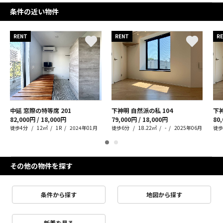
条件の近い物件
RENT
RENT
R
中延 窓際の特等席
201
下神明 自然派の私
104
下
82,000円 / 18,000円
79,000円 / 18,000円
80,
徒歩4分
12㎡
1R
2024年01月
徒歩6分
18.22㎡
-
2025年06月
徒歩
その他の物件を探す
条件から探す
地図から探す
新着を見る