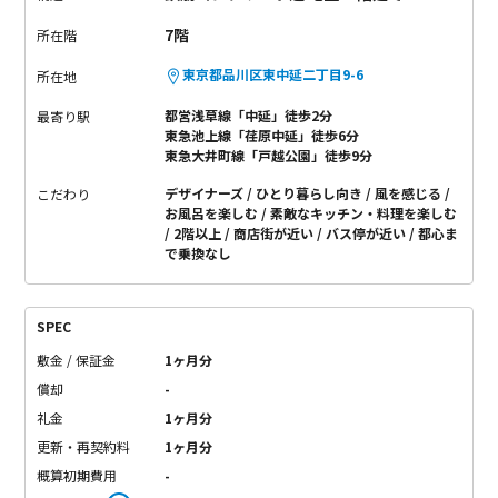
7階
所在階
東京都品川区東中延二丁目9-6
所在地
都営浅草線「中延」徒歩2分
最寄り駅
東急池上線「荏原中延」徒歩6分
東急大井町線「戸越公園」徒歩9分
デザイナーズ
ひとり暮らし向き
風を感じる
こだわり
お風呂を楽しむ
素敵なキッチン・料理を楽しむ
2階以上
商店街が近い
バス停が近い
都心ま
で乗換なし
SPEC
敷金 / 保証金
1ヶ月分
償却
-
礼金
1ヶ月分
更新・再契約料
1ヶ月分
概算初期費用
-