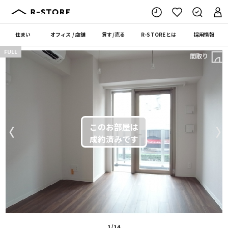
住まい
オフィス
/
店舗
貸す
/
売る
R-STORE
とは
採用情報
FULL
間取り
〈
〉
1/14