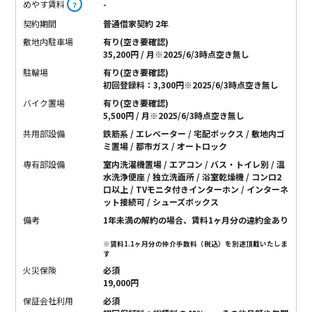
めやす賃料
-
？
契約期間
普通借家契約 2年
敷地内駐車場
有り(空き要確認)
35,200円 / 月※2025/6/3時点空き無し
駐輪場
有り(空き要確認)
初回登録料：3,300円※2025/6/3時点空き無し
バイク置場
有り(空き要確認)
5,500円 / 月※2025/6/3時点空き無し
共用部設備
鉄筋系 / エレベーター / 宅配ボックス / 敷地内ゴ
ミ置場 / 都市ガス / オートロック
専有部設備
室内洗濯機置場 / エアコン / バス・トイレ別 / 温
水洗浄便座 / 独立洗面所 / 浴室乾燥機 / コンロ2
口以上 / TVモニタ付きインターホン / インターネ
ット接続可 / シューズボックス
備考
1年未満の解約の場合、賃料1ヶ月分の違約金あり
※賃料1.1ヶ月分の仲介手数料（税込）を別途頂戴いたしま
す
火災保険
必須
19,000円
保証会社利用
必須