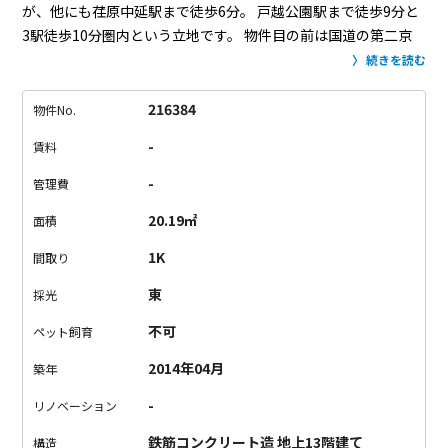
が、他にも荏原中延駅まで徒歩6分。
戸越公園駅まで徒歩9分と
3駅徒歩10分圏内という立地です。
物件目の前は国道の第二京
浜で交通量多めなので、通りが気になる方は少し残念かも？
で
続きを読む
もカッチリ、シッカリした建物なのでお部屋での音は気になり
ません。ここはご内覧でご確認ください！
最近は24時間換気シ
216384
物件No.
ステムが当たり前ですから、窓を開けての換気より、お部屋は
-
賃料
クリーンです。
お部屋はシンプルな1Kタイプ。
クローゼットが
ありますが、大きくはないので、衣装もちさんには少し心もと
-
管理費
ないかも。
お部屋によって、ウォールナットタイプとオークタ
20.19㎡
面積
イプのフローリングカラーがあります。
どちらのお部屋も落ち
着いていて大人っぽいシックな雰囲気となっています。
お部屋
1K
間取り
と玄関を結ぶ廊下沿いにはキッチンスペースがあり、小さ目です
東
採光
が2口ガスコンロが付いています。
広さ、立地を考えるとお家賃
は妥当な感じ。
中延駅より徒歩2分。シッカリ高級キレイメな物
不可
ペット飼育
件はいかがでしょうか。
2014年04月
築年
-
リノベーション
鉄筋コンクリート造 地上13階建て
構造