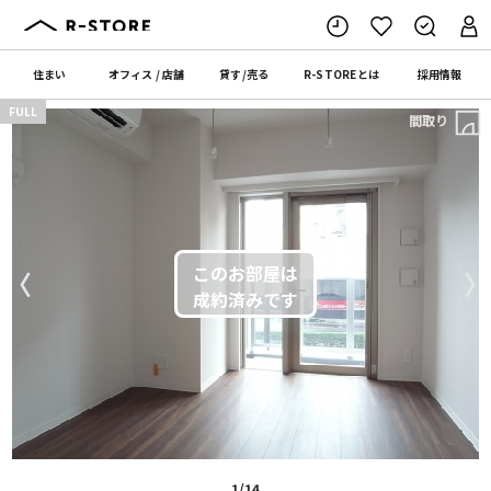
住まい
オフィス
/
店舗
貸す
/
売る
R-STORE
とは
採用情報
FULL
間取り
〈
〉
1/14