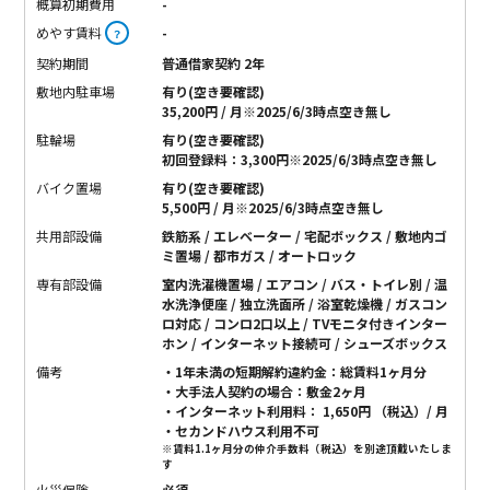
概算初期費用
-
めやす賃料
-
？
契約期間
普通借家契約 2年
敷地内駐車場
有り(空き要確認)
35,200円 / 月※2025/6/3時点空き無し
駐輪場
有り(空き要確認)
初回登録料：3,300円※2025/6/3時点空き無し
バイク置場
有り(空き要確認)
5,500円 / 月※2025/6/3時点空き無し
共用部設備
鉄筋系 / エレベーター / 宅配ボックス / 敷地内ゴ
ミ置場 / 都市ガス / オートロック
専有部設備
室内洗濯機置場 / エアコン / バス・トイレ別 / 温
水洗浄便座 / 独立洗面所 / 浴室乾燥機 / ガスコン
ロ対応 / コンロ2口以上 / TVモニタ付きインター
ホン / インターネット接続可 / シューズボックス
備考
・1年未満の短期解約違約金：総賃料1ヶ月分
・大手法人契約の場合：敷金2ヶ月
・インターネット利用料： 1,650円 （税込）/ 月
・セカンドハウス利用不可
※賃料1.1ヶ月分の仲介手数料（税込）を別途頂戴いたしま
す
火災保険
必須