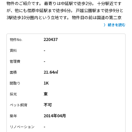
物件のご紹介です。
最寄りは中延駅で徒歩2分。
十分駅近です
が、他にも荏原中延駅まで徒歩6分。
戸越公園駅まで徒歩9分と
3駅徒歩10分圏内という立地です。
物件目の前は国道の第二京
浜で交通量多めなので、通りが気になる方は少し残念かも？
で
続きを読む
もカッチリ、シッカリした建物なのでお部屋での音は気になり
ません。ここはご内覧でご確認ください！
最近は24時間換気シ
220437
物件No.
ステムが当たり前ですから、窓を開けての換気より、お部屋は
-
賃料
クリーンです。
お部屋はシンプルな1Kタイプ。
クローゼットが
ありますが、大きくはないので、衣装もちさんには少し心もと
-
管理費
ないかも。
お部屋によって、ウォールナットタイプとオークタ
21.64㎡
面積
イプのフローリングカラーがあります。
どちらのお部屋も落ち
着いていて大人っぽいシックな雰囲気となっています。
お部屋
1K
間取り
と玄関を結ぶ廊下沿いにはキッチンスペースがあり、小さ目です
東
採光
が2口ガスコンロが付いています。
広さ、立地を考えるとお家賃
は妥当な感じ。
中延駅より徒歩2分。シッカリ高級キレイメな物
不可
ペット飼育
件はいかがでしょうか。
2014年04月
築年
-
リノベーション