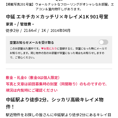
【掲載写真201号室】ウォールナットなフローリングがオシャレなお部屋。エ
アコン＆室内物干しがあります。
中延 エキチカ×カッチリ×キレイメ1K 901号室
- /
-
家賃
管理費
徒歩2分
21.64㎡
1K
2014年04月
空室お知らせメールを受け取る
このお部屋は入居中です。
♥お気に入り
に登録すると、空室になった時にメールで
お知らせします。同じ物件の別のお部屋が空室になった場合もお知らせしますの
で、ご安心ください。
敷金・礼金0（敷金0は個人限定）
写真と文章は前回募集時の別室（同間取り）のものですので、
現況は内覧時にご確認ください
中延駅より徒歩2分。シッカリ高級キレイメ物
件！
駅近物件をお探しの皆さんに中延駅より徒歩2分にあるキレイ目