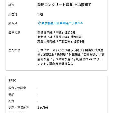
鉄筋コンクリート造 地上13階建て
構造
9階
所在階
東京都品川区東中延二丁目9-6
所在地
都営浅草線「中延」徒歩2分
最寄り駅
東急池上線「荏原中延」徒歩6分
東急大井町線「戸越公園」徒歩9分
デザイナーズ
ひとり暮らし向き
陽当たり良過
こだわり
ぎ
2階以上
角部屋
外観萌え
公園が近い
商
店街が近い
バス停が近い
礼金ゼロ or フリー
レント
都心まで乗換なし
SPEC
敷金 / 保証金
-
償却
-
礼金
-
更新・再契約料
1ヶ月分