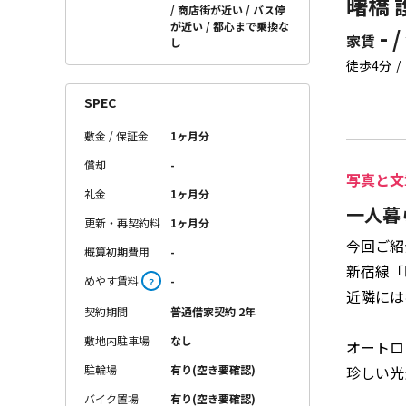
曙橋 
商店街が近い
バス停
が近い
都心まで乗換な
- /
家賃
し
徒歩4分
SPEC
敷金 / 保証金
1ヶ月分
償却
-
写真と文
礼金
1ヶ月分
一人暮
更新・再契約料
1ヶ月分
今回ご紹
概算初期費用
-
新宿線「
めやす賃料
-
？
近隣には
契約期間
普通借家契約 2年
敷地内駐車場
なし
オートロ
珍しい光
駐輪場
有り(空き要確認)
バイク置場
有り(空き要確認)