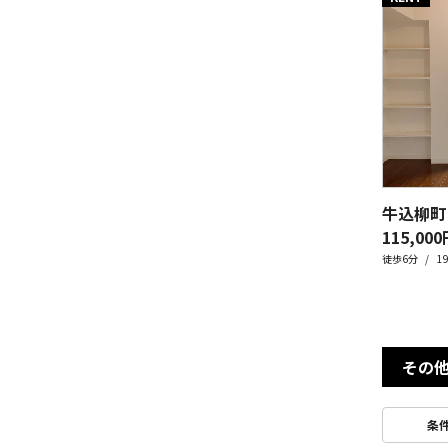
牛込柳町
115,000
徒歩6分
1
その
条