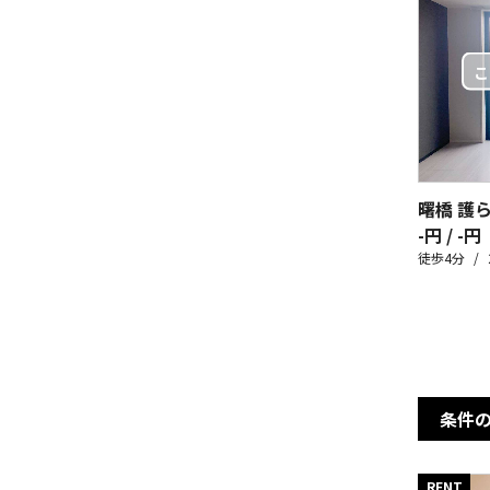
曙橋 護
-円 / -円
徒歩4分
条件
RENT