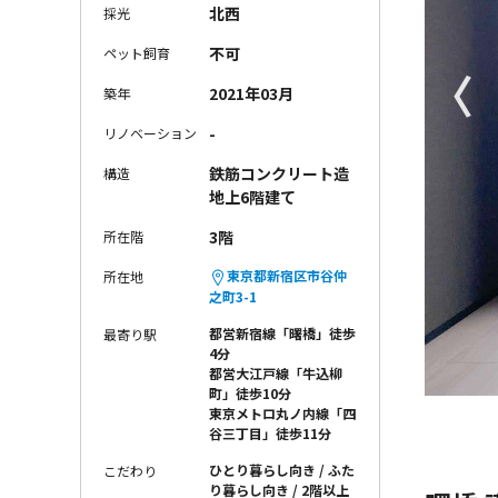
北西
採光
不可
ペット飼育
〈
2021年03月
築年
-
リノベーション
鉄筋コンクリート造
構造
地上6階建て
3階
所在階
東京都新宿区市谷仲
所在地
之町3-1
都営新宿線「曙橋」徒歩
最寄り駅
4分
都営大江戸線「牛込柳
町」徒歩10分
東京メトロ丸ノ内線「四
谷三丁目」徒歩11分
ひとり暮らし向き
ふた
こだわり
り暮らし向き
2階以上