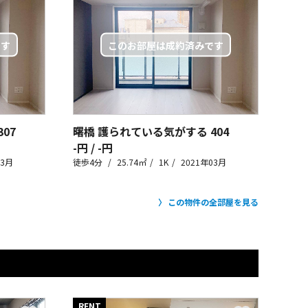
307
曙橋 護られている気がする
404
-円 / -円
03月
徒歩4分
25.74㎡
1K
2021年03月
この物件の全部屋を見る
RENT