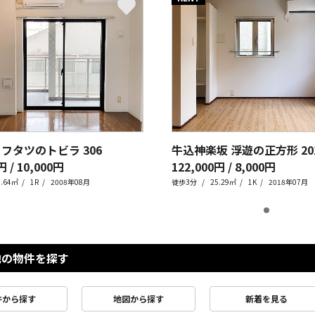
 フタツのトビラ
306
牛込神楽坂 浮遊の正方形
20
円 / 10,000円
122,000円 / 8,000円
9.64㎡
1R
2008年08月
徒歩3分
25.29㎡
1K
2018年07月
他の物件を探す
件から探す
地図から探す
新着を見る