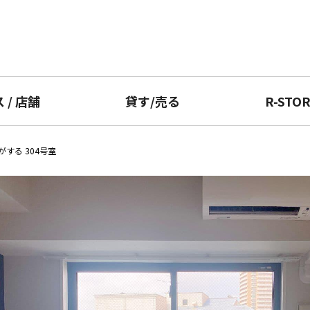
ス
/
店舗
貸す
/
売る
R-STO
する 304号室