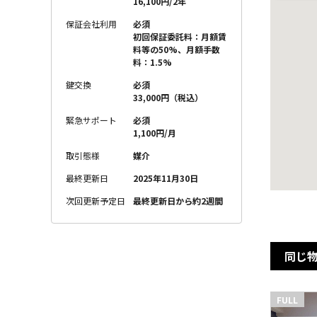
16,100円/2年
保証会社利用
必須
初回保証委託料：月額賃
料等の50%、月額手数
料：1.5%
鍵交換
必須
33,000円（税込）
緊急サポート
必須
1,100円/月
取引態様
媒介
最終更新日
2025年11月30日
次回更新予定日
最終更新日から約2週間
同じ
FULL