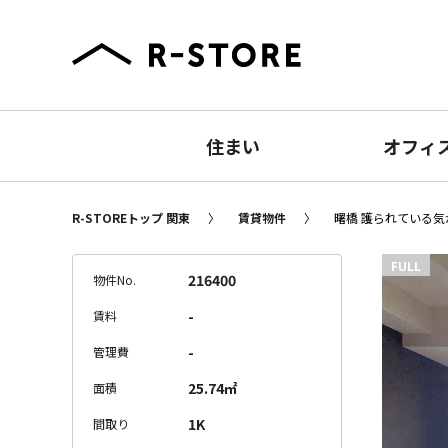
住まい
オフィ
R-STOREトップ 関東
賃貸物件
曙橋 護られている気が
FULL
216400
物件No.
-
賃料
-
管理費
25.74㎡
面積
1K
間取り