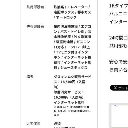
1Kタイ
共用部設備
鉄筋系 / エレベーター /
宅配ボックス / 都市ガス
バルコニ
/ オートロック
インター
専有部設備
室内洗濯機置場 / エアコ
ン / バス・トイレ別 / 温
24時間
水洗浄便座 / 独立洗面所
/ 浴室乾燥機 / ガスコン
共用部も
ロ対応 / コンロ2口以上
/ TVモニタ付きインター
ホン / インターネット接
安心で安
続可 / インターネット無
料 / シューズボックス
お問い合
備考
ダスキンムシ駆除サービ
ス：16,500円（入居
時）
除菌消臭サービス：
16,500円（入居時）
インターネット無料
※賃料1.1ヶ月分の仲介手数
料（税込）を別途頂戴いたし
ます
火災保険
必須