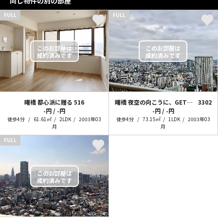
同じ物件の別の部屋
FULL
FULL
曙橋 都心派に贈る
516
曙橋 夜空の向こうに、GET PLANET！
3302
-円 / -円
-円 / -円
徒歩4分
61.61㎡
2LDK
2003年03
徒歩4分
73.15㎡
1LDK
2003年03
月
月
FULL