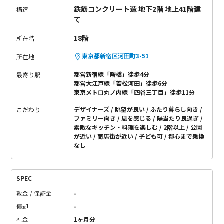
鉄筋コンクリート造 地下2階 地上41階建
構造
て
18階
所在階
東京都新宿区河田町3-51
所在地
都営新宿線「曙橋」徒歩4分
最寄り駅
都営大江戸線「若松河田」徒歩6分
東京メトロ丸ノ内線「四谷三丁目」徒歩11分
デザイナーズ
眺望が良い
ふたり暮らし向き
こだわり
ファミリー向き
風を感じる
陽当たり良過ぎ
素敵なキッチン・料理を楽しむ
2階以上
公園
が近い
商店街が近い
子ども可
都心まで乗換
なし
SPEC
敷金 / 保証金
-
償却
-
礼金
1ヶ月分