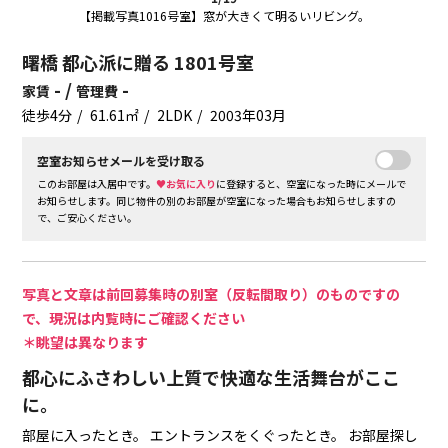
【掲載写真1016号室】窓が大きくて明るいリビング。
曙橋 都心派に贈る 1801号室
- /
-
家賃
管理費
徒歩4分
61.61㎡
2LDK
2003年03月
空室お知らせメールを受け取る
このお部屋は入居中です。
♥お気に入り
に登録すると、空室になった時にメールで
お知らせします。同じ物件の別のお部屋が空室になった場合もお知らせしますの
で、ご安心ください。
写真と文章は前回募集時の別室（反転間取り）のものですの
で、現況は内覧時にご確認ください
＊眺望は異なります
都心にふさわしい上質で快適な生活舞台がここ
に。
部屋に入ったとき。
エントランスをくぐったとき。
お部屋探し