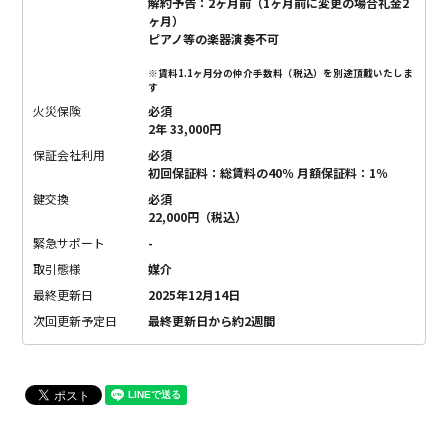
解約予告：2ヶ月前（1ヶ月前に変更の場合礼金2
ヶ月）
ピアノ等の楽器演奏不可
※賃料1.1ヶ月分の仲介手数料（税込）を別途頂戴いたしま
す
火災保険
必須
2年 33,000円
保証会社利用
必須
初回保証料：総賃料の40％ 月額保証料：1％
鍵交換
必須
22,000円（税込）
緊急サポート
-
取引態様
媒介
最終更新日
2025年12月14日
次回更新予定日
最終更新日から約2週間