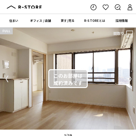
住まい
オフィス
/
店舗
貸す
/
売る
R-STORE
とは
採用情報
FULL
間取り
〈
〉
1/19