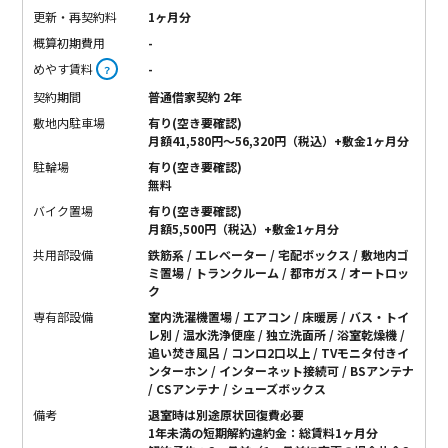
更新・再契約料
1ヶ月分
概算初期費用
-
めやす賃料
-
？
契約期間
普通借家契約 2年
敷地内駐車場
有り(空き要確認)
月額41,580円〜56,320円（税込）+敷金1ヶ月分
駐輪場
有り(空き要確認)
無料
バイク置場
有り(空き要確認)
月額5,500円（税込）+敷金1ヶ月分
共用部設備
鉄筋系 / エレベーター / 宅配ボックス / 敷地内ゴ
ミ置場 / トランクルーム / 都市ガス / オートロッ
ク
専有部設備
室内洗濯機置場 / エアコン / 床暖房 / バス・トイ
レ別 / 温水洗浄便座 / 独立洗面所 / 浴室乾燥機 /
追い焚き風呂 / コンロ2口以上 / TVモニタ付きイ
ンターホン / インターネット接続可 / BSアンテナ
/ CSアンテナ / シューズボックス
備考
退室時は別途原状回復費必要
1年未満の短期解約違約金：総賃料1ヶ月分