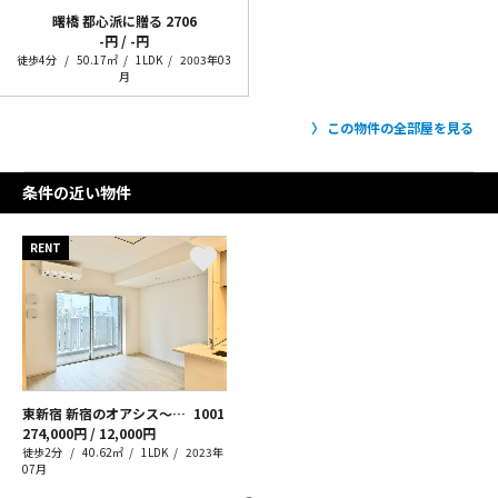
曙橋 都心派に贈る
2706
-円 / -円
徒歩4分
50.17㎡
1LDK
2003年03
月
この物件の全部屋を見る
条件の近い物件
RENT
東新宿 新宿のオアシス～緑を添えて～
1001
274,000円 / 12,000円
徒歩2分
40.62㎡
1LDK
2023年
07月