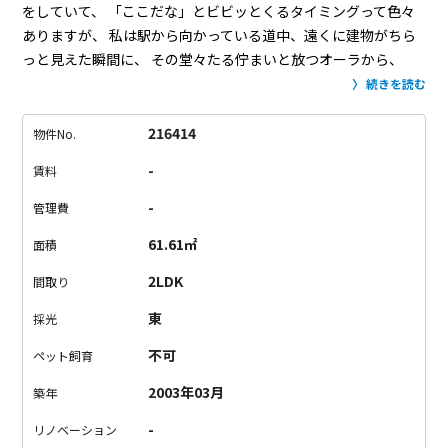
をしていて、
「ここだな」とビビッとくるタイミングって色々
ありますが、
私は駅から向かっている道中、遠くに建物がちら
っと見えた瞬間に、
その堂々たる佇まいと放つオーラから、
「あー、これは良い物件に違いない！」と確信しました。
今回
続きを読む
ご紹介するのは、駅からあけぼのばし通りを歩いた先にある大
規模なマンションです。
広大な敷地には1号棟から4号棟まで、
216414
物件No.
地上41階の超高層マンションなど全4棟で構成されています。
-
賃料
こちらのお部屋があるのは1番高くそびえ立つ1号棟。
L字の窓
が印象的なリビングと、
それぞれバルコニーのある洋室が2部屋
-
管理費
という2LDKのタイプです。
L字の窓から見下ろすと、公園で遊
61.61㎡
面積
ぶ子どもたちの姿が見えます。
敷地内にはクリニックや保育
園、スーパーマーケット、緑道や遊具もあり、
ご家族で住まわ
2LDK
間取り
れるには嬉しい充実した環境が整っています。
この日も子ども
東
採光
たちが敷地内の公園で元気に遊んでいて、楽しそうな声が聞こ
えてきました。
ここでの生活のイメージがどんどん膨らんでき
不可
ペット飼育
ませんか？
ご家族にはもちろん、幅広く皆様方に愛される場所
2003年03月
築年
になるのだろうなと感じています。
-
リノベーション