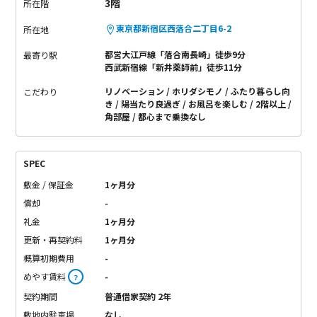
3階
所在階
東京都新宿区西落合二丁目6-2
所在地
都営大江戸線「落合南長崎」徒歩9分
最寄り駅
西武新宿線「新井薬師前」徒歩11分
リノベーション
ホリダシモノ
ふたり暮らし向
こだわり
き
陽当たり良過ぎ
お風呂を楽しむ
2階以上
角部屋
都心まで乗換なし
SPEC
敷金 / 保証金
1ヶ月分
償却
-
礼金
1ヶ月分
更新・再契約料
1ヶ月分
概算初期費用
-
めやす賃料
-
？
契約期間
普通借家契約 2年
敷地内駐車場
なし