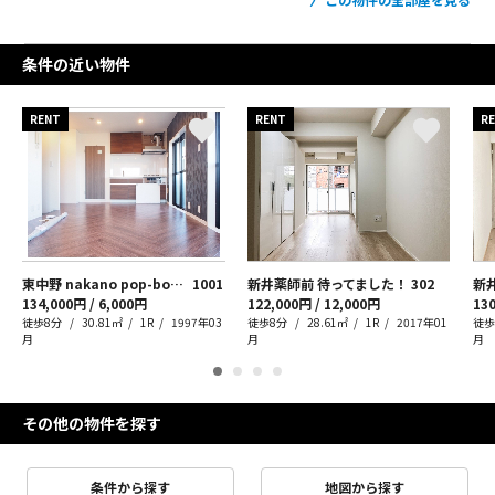
条件の近い物件
RENT
RENT
R
東中野 nakano pop-bone-
1001
新井薬師前 待ってました！
302
新
134,000円 / 6,000円
122,000円 / 12,000円
130
徒歩8分
30.81㎡
1R
1997年03
徒歩8分
28.61㎡
1R
2017年01
徒歩
月
月
月
その他の物件を探す
条件から探す
地図から探す