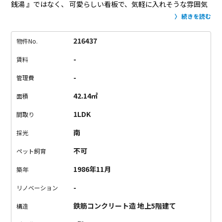
銭湯 』ではなく、
可愛らしい看板で、気軽に入れそうな雰囲気
なんです。
いつも仕事中に前を通るので、まだ入ったことは無
続きを読む
いのですが…（もちろん今回も仕事中。泣）
自分が住んでいる
マンションの1階が銭湯って、
かなり嬉しくないですか・・？！
216437
物件No.
（しかも1階にはコインランドリーも入ってるんですよ）
お風呂
-
賃料
時間はシャワーだけで済ませる方がほとんどだと思いますが、
住んでいるマンションの1階に銭湯があったならば、、
週6 シャ
-
管理費
ワー ・ 週1 銭湯
絶対こうなりますよね？いやー、理想的。
お部
42.14㎡
面積
屋は寝室とリビングがしっかりすっきり分かれている1LDKで
す。
使いやすい間取りで、目の前にはスーパーもあって、
いい
1LDK
間取り
お湯にも浸かれるだなんて、、
思わず「あははん」って笑顔が
南
採光
溢れちゃう。
銭湯が大好きな方、必見でございます。
不可
ペット飼育
1986年11月
築年
-
リノベーション
鉄筋コンクリート造 地上5階建て
構造