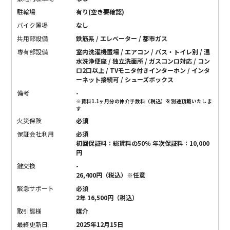
駐輪場
有り(空き要確認)
バイク置場
なし
共用部設備
鉄筋系 / エレベーター / 都市ガス
専有部設備
室内洗濯機置場 / エアコン / バス・トイレ別 / 温
水洗浄便座 / 独立洗面所 / ガスコンロ対応 / コン
ロ2口以上 / TVモニタ付きインターホン / インタ
ーネット接続可 / シューズボックス
備考
-
※賃料1.1ヶ月分の仲介手数料（税込）を別途頂戴いたしま
す
火災保険
必須
保証会社利用
必須
初回保証料：総賃料の50％ 年次保証料：10,000
円
鍵交換
-
26,400円（税込）※任意
緊急サポート
必須
2年 16,500円（税込）
取引態様
媒介
最終更新日
2025年12月15日