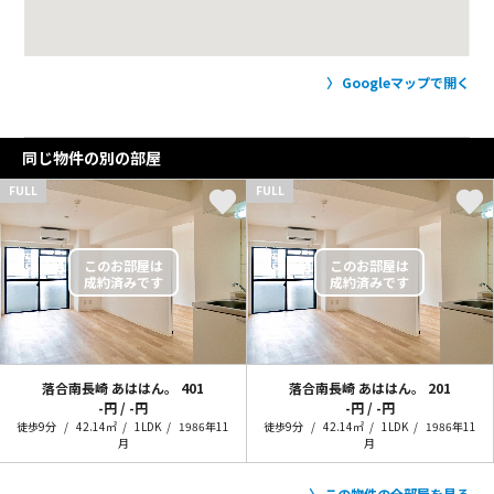
Googleマップで開く
同じ物件の別の部屋
FULL
FULL
落合南長崎 あははん。
401
落合南長崎 あははん。
201
-円 / -円
-円 / -円
徒歩9分
42.14㎡
1LDK
1986年11
徒歩9分
42.14㎡
1LDK
1986年11
月
月
この物件の全部屋を見る