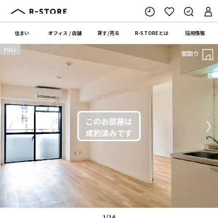
住まい
オフィス
/
店舗
貸す
/
売る
R-STORE
とは
採用情報
FULL
間取り
〈
〉
1/14