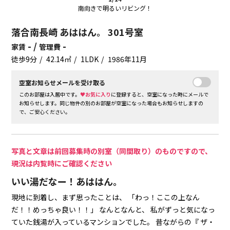
南向きで明るいリビング！
落合南長崎 あははん。 301号室
- /
-
家賃
管理費
徒歩9分
42.14㎡
1LDK
1986年11月
空室お知らせメールを受け取る
このお部屋は入居中です。
♥お気に入り
に登録すると、空室になった時にメールで
お知らせします。同じ物件の別のお部屋が空室になった場合もお知らせしますの
で、ご安心ください。
写真と文章は前回募集時の別室（同間取り）のものですので、
現況は内覧時にご確認ください
いい湯だなー！あははん。
現地に到着し、まず思ったことは、
「わっ！ここの上なん
だ！！めっちゃ良い！！」
なんとなんと、
私がずっと気になっ
ていた銭湯が入っているマンションでした。
昔ながらの『 ザ・