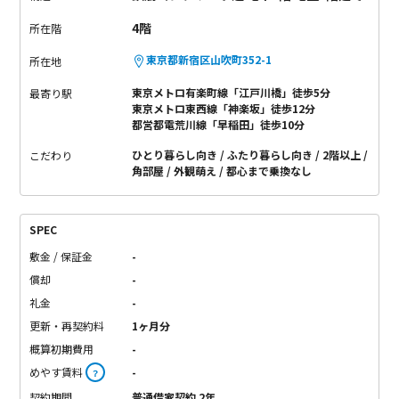
4階
所在階
東京都新宿区山吹町352-1
所在地
東京メトロ有楽町線「江戸川橋」徒歩5分
最寄り駅
東京メトロ東西線「神楽坂」徒歩12分
都営都電荒川線「早稲田」徒歩10分
ひとり暮らし向き
ふたり暮らし向き
2階以上
こだわり
角部屋
外観萌え
都心まで乗換なし
SPEC
敷金 / 保証金
-
償却
-
礼金
-
更新・再契約料
1ヶ月分
概算初期費用
-
めやす賃料
-
？
契約期間
普通借家契約 2年