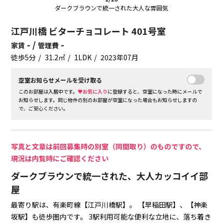
ダークブラウンで統一された大人な雰囲気
江戸川橋 ビターチョコレート 401号室
- /
-
家賃
管理費
徒歩5分
31.2㎡
1LDK
2023年07月
空室お知らせメールを受け取る
このお部屋は入居中です。
♥お気に入り
に登録すると、空室になった時にメールで
お知らせします。同じ物件の別のお部屋が空室になった場合もお知らせしますの
で、ご安心ください。
写真と文章は前回募集時の別室（同間取り）のものですので、
現況は内覧時にご確認ください
ダークブラウンで統一された、大人カッコイイ部
屋
最寄り駅は、有楽町線【江戸川橋駅】。
【早稲田駅】、【神楽
坂駅】も徒歩圏内です。
3駅利用可能な便利な立地に、落ち着き