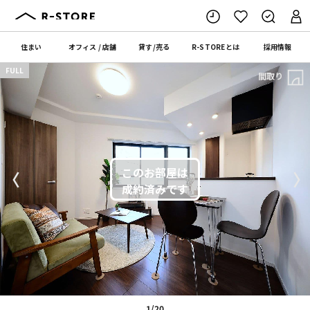
住まい
オフィス
/
店舗
貸す
/
売る
R-STORE
とは
採用情報
FULL
間取り
〈
〉
1/20