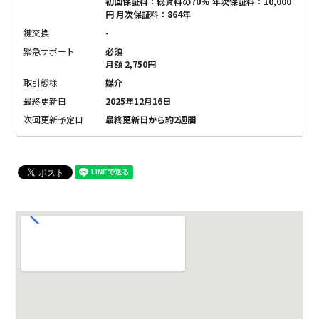
初回保証料：総賃料の70% 年次保証料：10,000
円 月次保証料：864年
鍵交換
-
緊急サポート
必須
月額 2,750円
取引態様
媒介
最終更新日
2025年12月16日
次回更新予定日
最終更新日から約2週間