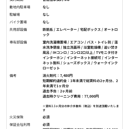
敷地内駐車場
なし
駐輪場
なし
バイク置場
なし
共用部設備
鉄筋系 / エレベーター / 宅配ボックス / オートロ
ック
専有部設備
室内洗濯機置場 / エアコン / バス・トイレ別 / 温
水洗浄便座 / 独立洗面所 / 浴室乾燥機 / 追い焚き
風呂 / IHコンロ / コンロ2口以上 / TVモニタ付き
インターホン / インターネット接続可 / インター
ネット無料 / シューズボックス / ウォークインク
ローゼット
備考
消火剤代：7,480円
短期解約違約金：1年未満で総賃料の2ヶ月分、2
年未満で1ヶ月分
退去予告：2ヶ月前
退去時クリーニング費用：77,000円
※賃料1.1ヶ月分の仲介手数料（税込）を別途頂戴いたしま
す
火災保険
必須
保証会社利用
必須