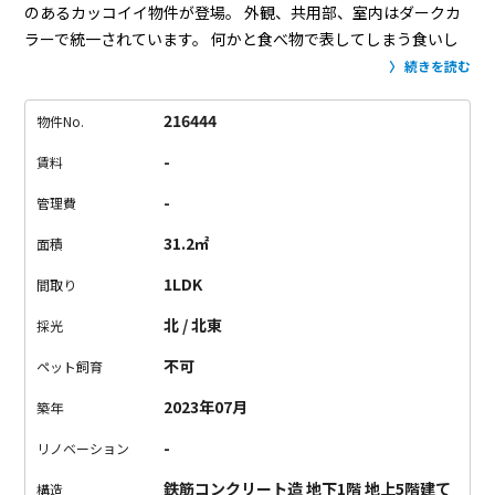
のあるカッコイイ物件が登場。
外観、共用部、室内はダークカ
ラーで統一されています。
何かと食べ物で表してしまう食いし
ん坊の私。
本物件の第一印象は、「カカオ80%位のチョコレー
続きを読む
ト」。
苦さと渋さのある大人な雰囲気を感じました。
1LDKの
お部屋は、リビングが三角形の個性的な間取り。
床や扉はダー
216444
物件No.
クブラウン、キッチンやお風呂、トイレはブラックで統一され
-
賃料
ていて、
落ち着きのある空間です。
お部屋の広さ的に、ゆった
りと過ごす一人暮らしにピッタリ。
収納もちゃんとあるので、
-
管理費
お部屋を広く使えますよ。
大人になって気づく、苦さや渋さの
31.2㎡
面積
魅力。
ビターチョコレートマンションで、大人カッコイイ暮ら
しを始めませんか。
1LDK
間取り
北 / 北東
採光
不可
ペット飼育
2023年07月
築年
-
リノベーション
鉄筋コンクリート造 地下1階 地上5階建て
構造