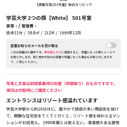
【掲載写真203号室】純白なリビング
学芸大学 2つの顔【White】 501号室
- /
-
家賃
管理費
徒歩11分
59.8㎡
2LDK
1999年12月
空室お知らせメールを受け取る
このお部屋は入居中です。
♥お気に入り
に登録すると、空室になった時にメールで
お知らせします。同じ物件の別のお部屋が空室になった場合もお知らせしますの
で、ご安心ください。
写真と文章は前回募集時の別室（同間取り）のものですので、
現況は内覧時にご確認ください
エントランスはリゾート感溢れています
学芸大学駅から約10分ほど。
賑やかで誘惑の多い商店街を抜け
て、閑静な住宅街をてくてく行くと...
リゾート感を味わえるマン
ションがお目見え。
1999年築とは思えない、清潔感のある建物