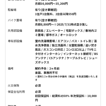
月額30,800円〜35,200円
駐輪場
有り(空き要確認)
1住戸1台無料、2台目以降550円
バイク置場
有り(空き要確認)
月額8,800円～※2025/7/31時点空き無し
共用部設備
鉄筋系 / エレベーター / 宅配ボックス / 敷地内ゴ
ミ置場 / 都市ガス / オートロック
専有部設備
室内洗濯機置場 / エアコン / バス・トイレ別 / 温
水洗浄便座 / 独立洗面所 / 浴室乾燥機 / 追い焚き
風呂 / ガスコンロ対応 / コンロ2口以上 / TVモニ
タ付きインターホン / インターネット接続可 / BS
アンテナ / CSアンテナ / ケーブルテレビ / シュー
ズボックス
備考
解約予告：2ヶ月前
楽器、事務所不可
※賃料1.1ヶ月分の仲介手数料（税込）を別途頂戴いたしま
す
火災保険
必須
保証会社利用
必須
初回保証料：総賃料の50％ 年次保証料：10,000
円