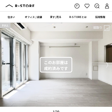
住まい
オフィス
/
店舗
貸す
/
売る
R-STORE
とは
採用情報
FULL
間取り
〈
〉
1/20