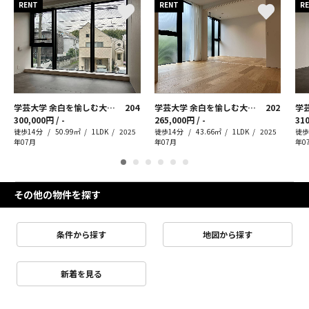
RENT
RENT
R
学芸大学 余白を愉しむ大人の住まい
204
学芸大学 余白を愉しむ大人の住まい
202
300,000円 / -
265,000円 / -
310
徒歩14分
50.99㎡
1LDK
2025
徒歩14分
43.66㎡
1LDK
2025
徒歩
年07月
年07月
年0
その他の物件を探す
条件から探す
地図から探す
新着を見る