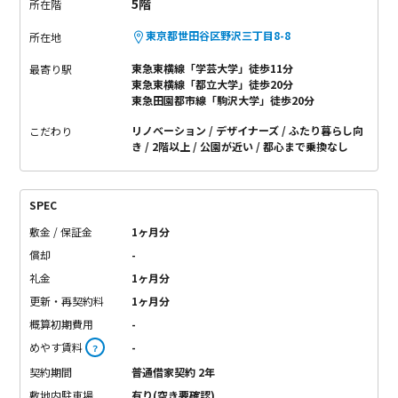
5階
所在階
東京都世田谷区野沢三丁目8-8
所在地
東急東横線「学芸大学」徒歩11分
最寄り駅
東急東横線「都立大学」徒歩20分
東急田園都市線「駒沢大学」徒歩20分
リノベーション
デザイナーズ
ふたり暮らし向
こだわり
き
2階以上
公園が近い
都心まで乗換なし
SPEC
敷金 / 保証金
1ヶ月分
償却
-
礼金
1ヶ月分
更新・再契約料
1ヶ月分
概算初期費用
-
めやす賃料
-
？
契約期間
普通借家契約 2年
敷地内駐車場
有り(空き要確認)