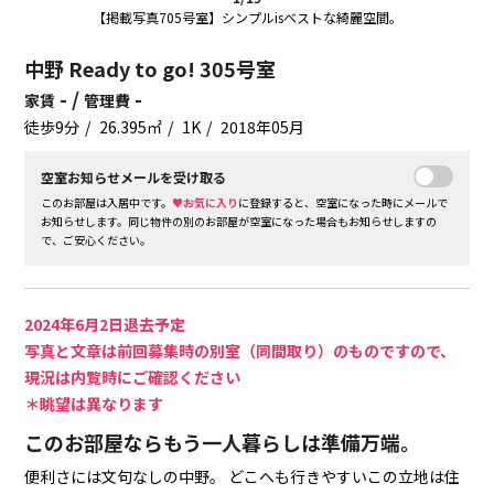
【掲載写真705号室】シンプルisベストな綺麗空間。
中野 Ready to go! 305号室
- /
-
家賃
管理費
徒歩9分
26.395㎡
1K
2018年05月
空室お知らせメールを受け取る
このお部屋は入居中です。
♥お気に入り
に登録すると、空室になった時にメールで
お知らせします。同じ物件の別のお部屋が空室になった場合もお知らせしますの
で、ご安心ください。
2024年6月2日退去予定
写真と文章は前回募集時の別室（同間取り）のものですので、
現況は内覧時にご確認ください
＊眺望は異なります
このお部屋ならもう一人暮らしは準備万端。
便利さには文句なしの中野。
どこへも行きやすいこの立地は住