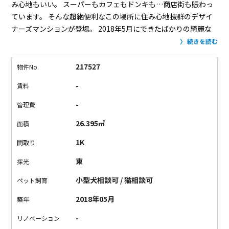
み心地もいい。
スーパーもカフェもドンキも…商店街も賑わっ
ています。
そんな超絶便利なこの場所に住み心地抜群のデザイ
ナーズマンションが登場。
2018年5月にできたばかりの綺麗な
外観のお部屋は全てが完璧といっても過言ではありません。
エ
続きを読む
ントランスからもう本当に美しい。
もちろんオートロックで、
ラウンジにはソファもあって高級感抜群。
宅配ボックスはもち
217527
物件No.
ろん、なんとクリーニングボックスまで。
エレベーターは自分
-
賃料
の階にしか行けないという…セキュリティも万全です。
お部屋
はシンプルで綺麗。
設備はとても整っていて、文句のつけよう
-
管理費
ない…。
キッチンは可愛いタイルでガスコンロ2口。
お風呂に
26.395㎡
面積
は乾燥機と追い焚きもついています。
独立洗面台もあって…う
ん、欲しいものは全部ありました。
お部屋は広々〜という感じ
1K
間取り
はないのですが、
ベッド、テーブル、TV、ちょっとした棚…そ
東
採光
れくらいなら十分置けます。
お部屋の色味も家具を選びませ
ん。
バルコニーも普通よりちょっと広々。
さらにはペット飼育
小型犬相談可 / 猫相談可
ペット飼育
可能ときたもんだ…！
ここなら暮らし始めるのにはすぐ準備が
2018年05月
築年
できる！
誰にでもオススメできるお部屋です。
-
リノベーション