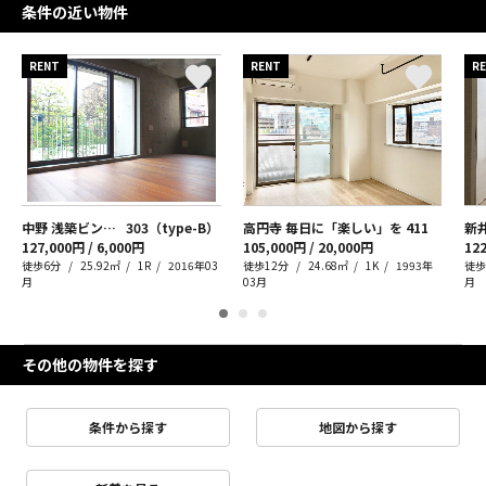
条件の近い物件
RENT
RENT
R
中野 浅築ビンテージ
303（type-B）
高円寺 毎日に「楽しい」を
411
新
127,000円 / 6,000円
105,000円 / 20,000円
122
徒歩6分
25.92㎡
1R
2016年03
徒歩12分
24.68㎡
1K
1993年
徒歩
月
03月
月
その他の物件を探す
条件から探す
地図から探す