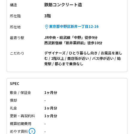
鉄筋コンクリート造
構造
3階
所在階
東京都中野区新井一丁目12-16
所在地
JR中央・総武線「中野」徒歩9分
最寄り駅
西武新宿線「新井薬師前」徒歩10分
デザイナーズ
ひとり暮らし向き
お風呂を楽し
こだわり
む
2階以上
商店街が近い
バス停が近い
始
発駅
都心まで乗換なし
SPEC
敷金 / 保証金
1ヶ月分
償却
-
礼金
1ヶ月分
更新・再契約料
1ヶ月分
概算初期費用
-
めやす賃料
-
？