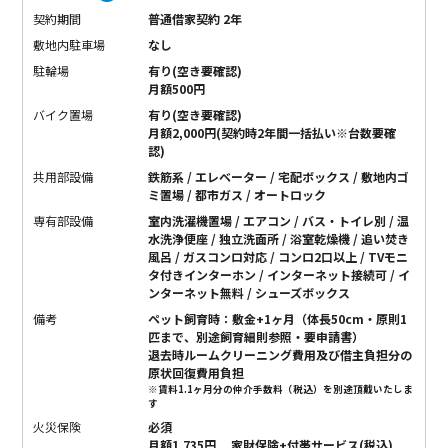
契約期間
普通借家契約 2年
敷地内駐車場
なし
駐輪場
有り(空き要確認)
月額500円
バイク置場
有り(空き要確認)
月額2,000円(契約時2年間一括払い※台数要確
認)
共用部設備
鉄筋系 / エレベーター / 宅配ボックス / 敷地内ゴ
ミ置場 / 都市ガス / オートロック
専有部設備
室内洗濯機置場 / エアコン / バス・トイレ別 / 温
水洗浄便座 / 独立洗面所 / 浴室乾燥機 / 追い焚き
風呂 / ガスコンロ対応 / コンロ2口以上 / TVモニ
タ付きインターホン / インターネット接続可 / イ
ンターネット無料 / シューズボックス
備考
ペット飼育時：敷金+1ヶ月（体長50cm・原則1
匹まで、別途飼育細則参照・要申請書）
退去時ルームクリーニング費用及び借主負担分の
原状回復費用負担
※賃料1.1ヶ月分の仲介手数料（税込）を別途頂戴いたしま
す
火災保険
必須
月額1,735円 家財保険+付帯サービス(税込)