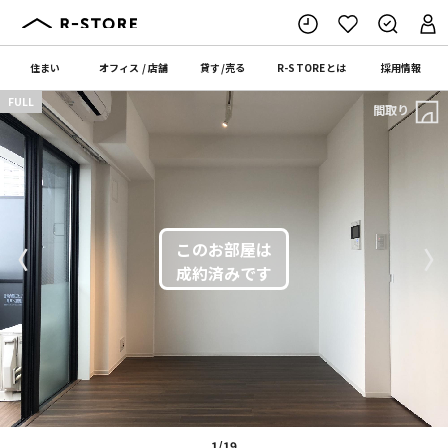
住まい
オフィス
/
店舗
貸す
/
売る
R-STORE
とは
採用情報
FULL
間取り
〈
〉
1/19