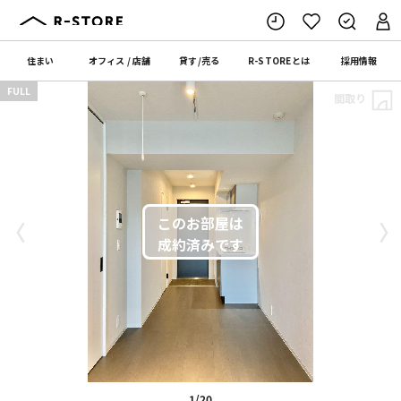
住まい
オフィス
/
店舗
貸す
/
売る
R-STORE
とは
採用情報
FULL
間取り
〈
〉
1/20