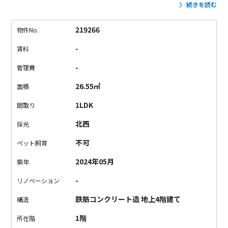
た雰囲気が漂います。
室内は、どんなインテリアにも合うシン
続きを読む
プルテイスト。
天井にコンクリート打ちっぱなしを採用してい
たり、
ダークトーンのフローリングが洒落た大人っぽい雰囲気
219266
物件No.
を演出しています。
住宅街が広がる静かなエリアが魅力の反
-
賃料
面、
スーパーや飲食店に乏しいというデメリットも。
世田谷線
に乗って三軒茶屋まで出ちゃえば何でもあります。
買い物から
-
管理費
食事、娯楽までお任せあれ。
シンプルで飾らない、モダンな集
26.55㎡
面積
合住宅。いかがでしょうか。
1LDK
間取り
北西
採光
不可
ペット飼育
2024年05月
築年
-
リノベーション
鉄筋コンクリート造 地上4階建て
構造
1階
所在階