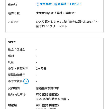
東京都世田谷区若林三丁目5-10
所在地
東急世田谷線「若林」徒歩3分
最寄り駅
ひとり暮らし向き
1階
静かに暮らしたい
礼
こだわり
金ゼロ or フリーレント
SPEC
敷金 / 保証金
-
償却
-
礼金
-
更新・再契約料
1ヶ月分
概算初期費用
-
めやす賃料
-
？
契約期間
普通借家契約 2年
敷地内駐車場
有り(空き要確認)
※2025/8/1時点空き無し
駐輪場
有り(空き要確認)