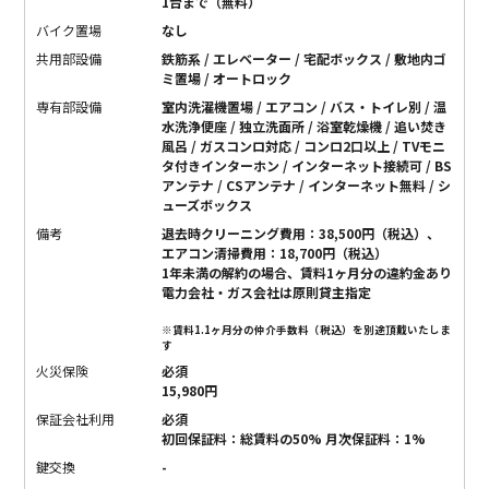
1台まで（無料）
バイク置場
なし
共用部設備
鉄筋系 / エレベーター / 宅配ボックス / 敷地内ゴ
ミ置場 / オートロック
専有部設備
室内洗濯機置場 / エアコン / バス・トイレ別 / 温
水洗浄便座 / 独立洗面所 / 浴室乾燥機 / 追い焚き
風呂 / ガスコンロ対応 / コンロ2口以上 / TVモニ
タ付きインターホン / インターネット接続可 / BS
アンテナ / CSアンテナ / インターネット無料 / シ
ューズボックス
備考
退去時クリーニング費用：38,500円（税込）、
エアコン清掃費用：18,700円（税込）
1年未満の解約の場合、賃料1ヶ月分の違約金あり
電力会社・ガス会社は原則貸主指定
※賃料1.1ヶ月分の仲介手数料（税込）を別途頂戴いたしま
す
火災保険
必須
15,980円
保証会社利用
必須
初回保証料：総賃料の50% 月次保証料：1%
鍵交換
-