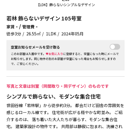
【LDK】飾らないシンプルなデザイン
若林 飾らないデザイン 105号室
- /
-
家賃
管理費
徒歩3分
26.55㎡
1LDK
2024年05月
空室お知らせメールを受け取る
このお部屋は入居中です。
♥お気に入り
に登録すると、空室になった時にメールで
お知らせします。同じ物件の別のお部屋が空室になった場合もお知らせしますの
で、ご安心ください。
写真と文章は別室（同間取り・同デザイン）のものです
シンプルで飾らない、モダンな集合住宅
世田谷線「若林駅」から徒歩約3分。
都会だけど田舎の雰囲気を
感じるローカル線です。
住宅街が広がる穏やかな町並み。
ご紹
介するのは、
落ち着いた大人たちが暮らす、モダンな集合住
宅。
建築家設計の物件です。
共用部は静寂に包まれ、洗練され