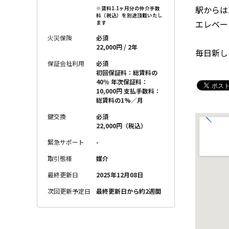
駅からは
※賃料1.1ヶ月分の仲介手数
料（税込）を別途頂戴いたし
エレベー
ます
火災保険
必須
22,000円 / 2年
毎日新し
保証会社利用
必須
初回保証料：総賃料の
40％ 年次保証料：
10,000円 支払手数料：
総賃料の1%／月
鍵交換
必須
22,000円（税込）
緊急サポート
-
取引態様
媒介
最終更新日
2025年12月08日
次回更新予定日
最終更新日から約2週間