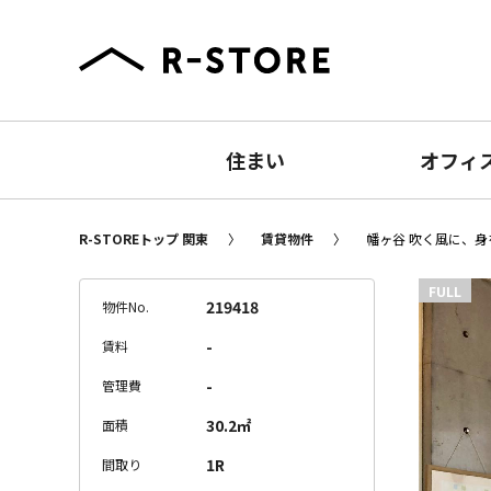
住まい
オフィ
R-STOREトップ 関東
賃貸物件
幡ヶ谷 吹く風に、身を
FULL
219418
物件No.
-
賃料
-
管理費
30.2㎡
面積
1R
間取り