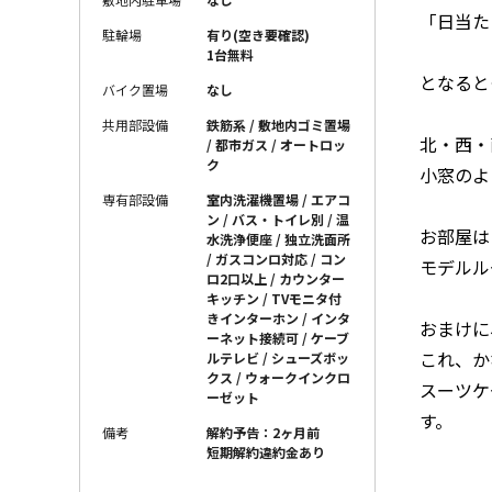
「日当た
駐輪場
有り(空き要確認)
1台無料
となると
バイク置場
なし
共用部設備
鉄筋系 / 敷地内ゴミ置場
北・西・
/ 都市ガス / オートロッ
ク
小窓のよ
専有部設備
室内洗濯機置場 / エアコ
ン / バス・トイレ別 / 温
お部屋は
水洗浄便座 / 独立洗面所
/ ガスコンロ対応 / コン
モデルル
ロ2口以上 / カウンター
キッチン / TVモニタ付
きインターホン / インタ
おまけに
ーネット接続可 / ケーブ
これ、か
ルテレビ / シューズボッ
クス / ウォークインクロ
スーツケ
ーゼット
す。
備考
解約予告：2ヶ月前
短期解約違約金あり