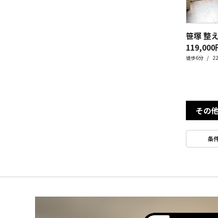
笹塚 整
119,000
徒歩6分
2
その
条