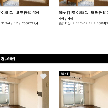
吹く風に、身を任せ
404
幡ヶ谷 吹く風に、身を任せ
-円 / -円
30.2㎡
1R
2006年12月
徒歩11分
30.2㎡
1R
2006年
の近い物件
RENT