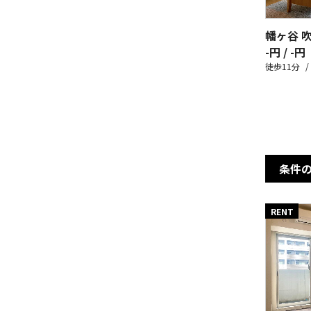
幡ヶ谷 
-円 / -円
徒歩11分
条件
RENT