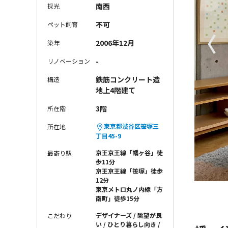
南西
採光
不可
ペット飼育
〈
2006年12月
築年
-
リノベーション
鉄筋コンクリート造
構造
地上4階建て
3階
所在階
東京都渋谷区笹塚三
所在地
丁目45-9
京王京王線「幡ヶ谷」徒
最寄り駅
歩11分
京王京王線「笹塚」徒歩
12分
東京メトロ丸ノ内線「方
南町」徒歩15分
デザイナーズ
眺望が良
こだわり
い
ひとり暮らし向き