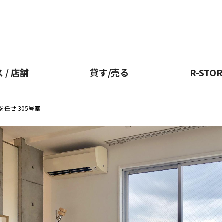
ス
/
店舗
貸す
/
売る
R-STO
任せ 305号室