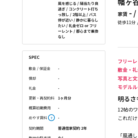
幡ヶ谷
風を感じる
陽当たり良
過ぎ
コンクリート打ち
- /
家賃
っ放し
2階以上
バス
停が近い
静かに暮らし
徒歩11分
たい
礼金ゼロ or フリ
ーレント
都心まで乗換
なし
SPEC
フリーレ
敷金 / 保証金
-
敷金・礼
写真と文
償却
-
モデルル
礼金
-
明るさ
更新・再契約料
1ヶ月分
概算初期費用
-
12帖の
これだけ
めやす賃料
-
？
契約期間
普通借家契約 2年
「風通し
敷地内駐車場
なし