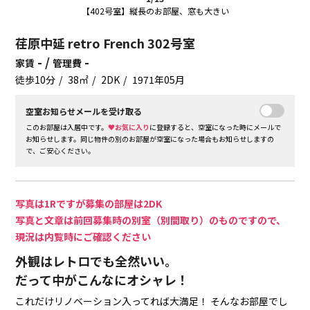
【402号室】縦長のお部屋、窓も大きい
荏原中延 retro French 302号室
- /
-
家賃
管理費
徒歩10分
38㎡
2DK
1971年05月
空室お知らせメールを受け取る
このお部屋は入居中です。
♥お気に入り
に登録すると、空室になった時にメールで
お知らせします。同じ物件の別のお部屋が空室になった場合もお知らせしますの
で、ご安心ください。
写真は1Rですが募集の部屋は2DK
写真と文章は前回募集時の別室（別間取り）のものですので、
現況は内覧時にご確認ください
外観はレトロでも全然いい。
だって中がこんなにオシャレ！
これだけリノベーション入ってれば大満足！
そんなお部屋でし