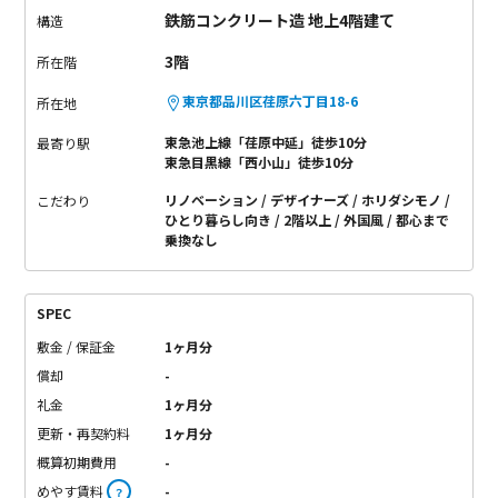
鉄筋コンクリート造 地上4階建て
構造
3階
所在階
東京都品川区荏原六丁目18-6
所在地
東急池上線「荏原中延」徒歩10分
最寄り駅
東急目黒線「西小山」徒歩10分
リノベーション
デザイナーズ
ホリダシモノ
こだわり
ひとり暮らし向き
2階以上
外国風
都心まで
乗換なし
SPEC
敷金 / 保証金
1ヶ月分
償却
-
礼金
1ヶ月分
更新・再契約料
1ヶ月分
概算初期費用
-
めやす賃料
-
？