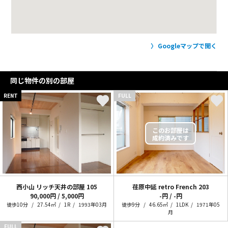
Googleマップで開く
同じ物件の別の部屋
RENT
FULL
西小山 リッチ天井の部屋
105
荏原中延 retro French
203
90,000円 / 5,000円
-円 / -円
徒歩10分
27.54㎡
1R
1993年03月
徒歩9分
46.65㎡
1LDK
1971年05
月
FULL