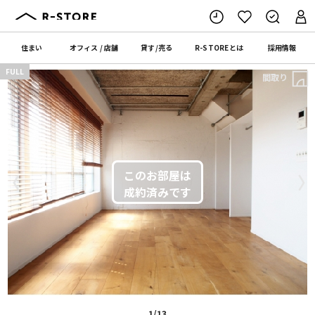
住まい
オフィス
/
店舗
貸す
/
売る
R-STORE
とは
採用情報
FULL
間取り
〈
〉
1/13