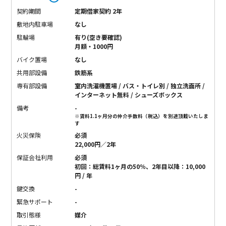
契約期間
定期借家契約 2年
敷地内駐車場
なし
駐輪場
有り(空き要確認)
月額・1000円
バイク置場
なし
共用部設備
鉄筋系
専有部設備
室内洗濯機置場 / バス・トイレ別 / 独立洗面所 /
インターネット無料 / シューズボックス
備考
-
※賃料1.1ヶ月分の仲介手数料（税込）を別途頂戴いたしま
す
火災保険
必須
22,000円／2年
保証会社利用
必須
初回：総賃料1ヶ月の50％、2年目以降：10,000
円 / 年
鍵交換
-
緊急サポート
-
取引態様
媒介