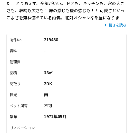
た。
とりあえず、全部がいい。
ドアも、キッチンも、窓の大き
さも、収納も広さも！
床の感じも壁の感じも！！
可愛さとかっ
こよさを兼ね備えている内装。
絶対オシャレな部屋になりま
す！
（自信を持って言い切れます！）
外観がちょっとレトロだ
続きを読む
けど、
階段しかないけど、
そんな事どうでもいい！部屋に入っ
た瞬間そう思うはず。
この部屋見に来る価値有りですよ。
（注
219480
物件No.
意点）
・エレベーターはありません。
・駅から少し歩きます
・
-
賃料
外観はレトロです
-
管理費
38㎡
面積
2DK
間取り
南
採光
不可
ペット飼育
1971年05月
築年
-
リノベーション