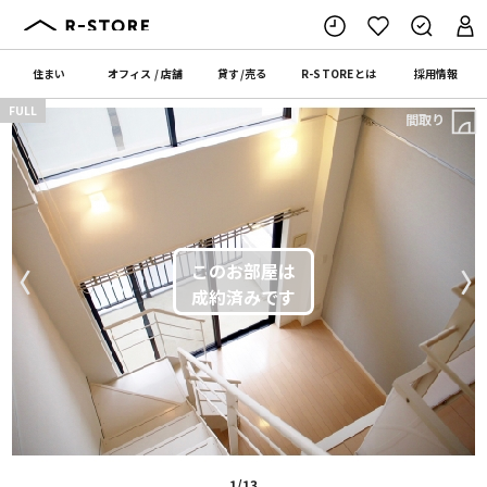
住まい
オフィス
/
店舗
貸す
/
売る
R-STORE
とは
採用情報
FULL
間取り
〈
〉
1/13