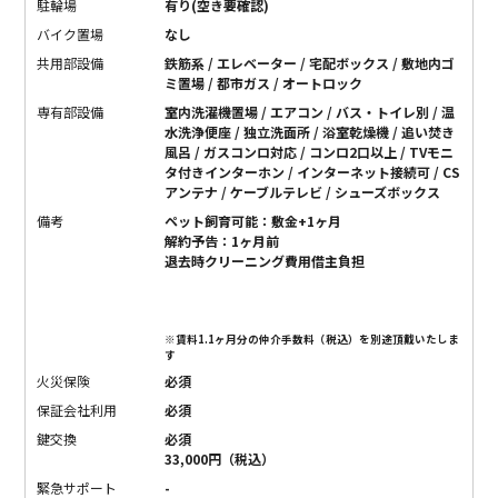
駐輪場
有り(空き要確認)
バイク置場
なし
共用部設備
鉄筋系 / エレベーター / 宅配ボックス / 敷地内ゴ
ミ置場 / 都市ガス / オートロック
専有部設備
室内洗濯機置場 / エアコン / バス・トイレ別 / 温
水洗浄便座 / 独立洗面所 / 浴室乾燥機 / 追い焚き
風呂 / ガスコンロ対応 / コンロ2口以上 / TVモニ
タ付きインターホン / インターネット接続可 / CS
アンテナ / ケーブルテレビ / シューズボックス
備考
ペット飼育可能：敷金+1ヶ月
解約予告：1ヶ月前
退去時クリーニング費用借主負担
※賃料1.1ヶ月分の仲介手数料（税込）を別途頂戴いたしま
す
火災保険
必須
保証会社利用
必須
鍵交換
必須
33,000円（税込）
緊急サポート
-