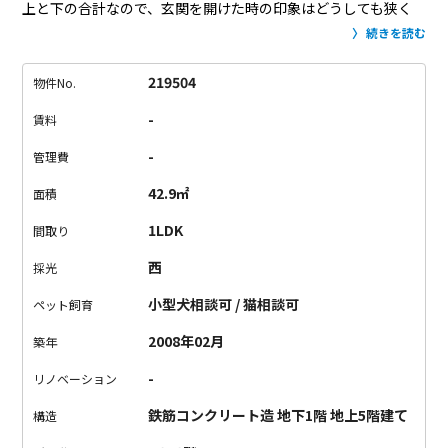
上と下の合計なので、玄関を開けた時の印象はどうしても狭く
感じてしまうもの。
でも、壁や天井の色だったり、天井の高さ
続きを読む
だったりで、
また印象は変わりますね。
今回ご紹介するメゾネ
ットは、天井がとっても高く、窓も大きく、色使いも白ベースの
219504
物件No.
お部屋なのと、
地下にちょっとしたお庭もあったりと、
不思議
-
賃料
なほど、開放感があるんです。
取材日は、あいにく曇りだった
のですが、
とても清々しい気持ちでシャッターが切れました。
-
管理費
すみません。表現格好つけまして。
現在2LDK以上に住んでいる
42.9㎡
面積
方には、物足りないかもしれませんが、凄く素敵なお部屋でし
た。
素直にそう思えました。
1度はメゾネットに住んでみたか
1LDK
間取り
った方、このメゾネットは期待を裏切りません。
そう思いま
西
採光
す。
小型犬相談可 / 猫相談可
ペット飼育
2008年02月
築年
-
リノベーション
鉄筋コンクリート造 地下1階 地上5階建て
構造