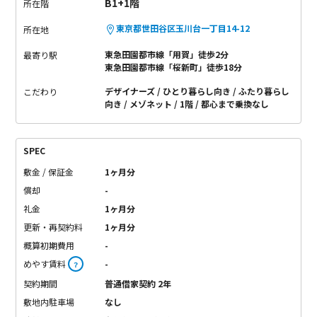
B1+1階
所在階
東京都世田谷区玉川台一丁目14-12
所在地
東急田園都市線「用賀」徒歩2分
最寄り駅
東急田園都市線「桜新町」徒歩18分
デザイナーズ
ひとり暮らし向き
ふたり暮らし
こだわり
向き
メゾネット
1階
都心まで乗換なし
SPEC
敷金 / 保証金
1ヶ月分
償却
-
礼金
1ヶ月分
更新・再契約料
1ヶ月分
概算初期費用
-
めやす賃料
-
？
契約期間
普通借家契約 2年
敷地内駐車場
なし