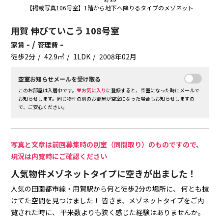
【掲載写真106号室】1階から地下へ降りるタイプのメゾネット
用賀 伸びていこう 108号室
- /
-
家賃
管理費
徒歩2分
42.9㎡
1LDK
2008年02月
空室お知らせメールを受け取る
このお部屋は入居中です。
♥お気に入り
に登録すると、空室になった時にメールで
お知らせします。同じ物件の別のお部屋が空室になった場合もお知らせしますの
で、ご安心ください。
写真と文章は前回募集時の別室（同間取り）のものですので、
現況は内覧時にご確認ください
人気物件メゾネットタイプに空きが出ました！
人気の田園都市線・用賀駅から何と徒歩2分の場所に、
何とも抜
けてた空間を見つけました！
皆さま、メゾネットタイプをご内
覧された時に、
平米数よりも狭く感じた経験はありませんか。