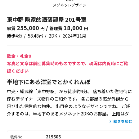
メゾネットデザイン
東中野 隠家的洒落部屋 201号室
255,000
/
18,000
家賃
円
管理費
円
徒歩4分
58.48㎡
2DK
2024年11月
敷金・礼金0
写真と文章は前回募集時のものですので、現況は内覧時にご確
認ください
半地下にある洋室でとかくれんぼ
中央・総武線「東中野駅」から徒歩約4分。
落ち着いた住宅街に
佇むデザイナーズ物件のご紹介です。
各お部屋の窓が外観から
飛び出た個性的な物件。
出目金のようなデザインですね。
ご紹
介するのは、半地下のあるメゾネット2DKのお部屋。
上階はダ
イニングキッチンと小さい洋室と水回り。
半地下に約17.1帖を
続きを読む
有する洋室があります。
開放感たっぷりなカウンター付きのキ
ッチンが自慢。
ご飯はサクッと済ませちゃう派の方にピッタ
219505
物件No.