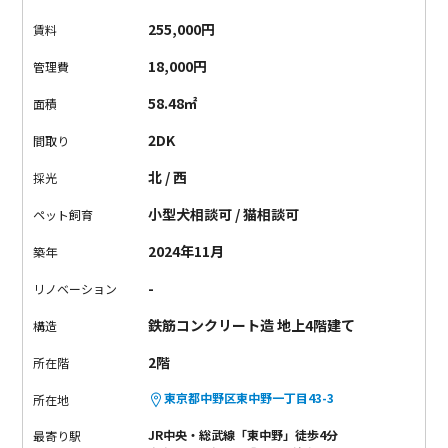
リ。
パパッと用意して、カウンター席でいただきます。
（惜し
255,000円
賃料
くも機能面はそこまで充実してないです...）
半地下の洋室は、
隠れ家のようで子供心くすぐる空間。
照明がおしゃれポイン
18,000円
管理費
ト。見たことないデザインです。
水回りはそれぞれが独立して
58.48㎡
面積
いて使いやすいし、
暮らしやすさも申し分なさそう。
ターミナ
ル駅新宿までは2駅、
駅周辺には生活を支えてくれるスーパーや
2DK
間取り
飲食店、コンビニが揃っています。
物件近くの神田川は穏やか
北 / 西
採光
な空気が流れていて、お散歩にピッタリ。
都心の隠れ家、ここ
にあります。
小型犬相談可 / 猫相談可
ペット飼育
2024年11月
築年
-
リノベーション
鉄筋コンクリート造 地上4階建て
構造
2階
所在階
東京都中野区東中野一丁目43-3
所在地
JR中央・総武線「東中野」徒歩4分
最寄り駅