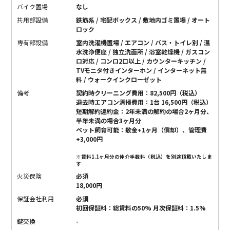
バイク置場
なし
共用部設備
鉄筋系 / 宅配ボックス / 敷地内ゴミ置場 / オート
ロック
専有部設備
室内洗濯機置場 / エアコン / バス・トイレ別 / 温
水洗浄便座 / 独立洗面所 / 浴室乾燥機 / ガスコン
ロ対応 / コンロ2口以上 / カウンターキッチン /
TVモニタ付きインターホン / インターネット無
料 / ウォークインクローゼット
備考
契約時クリーニング費用：82,500円（税込）
退去時エアコン清掃費用：1台 16,500円（税込）
短期解約違約金：2年未満の解約の場合2ヶ月分、
半年未満の場合3ヶ月分
ペット飼育可能：敷金+1ヶ月（償却）、管理費
+3,000円
※賃料1.1ヶ月分の仲介手数料（税込）を別途頂戴いたしま
す
火災保険
必須
18,000円
保証会社利用
必須
初回保証料：総賃料の50% 月次保証料：1.5%
鍵交換
-