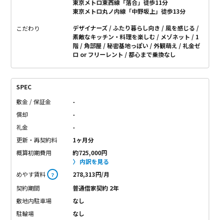
東京メトロ東西線「落合」徒歩11分
東京メトロ丸ノ内線「中野坂上」徒歩13分
デザイナーズ
ふたり暮らし向き
風を感じる
こだわり
素敵なキッチン・料理を楽しむ
メゾネット
1
階
角部屋
秘密基地っぽい
外観萌え
礼金ゼ
ロ or フリーレント
都心まで乗換なし
SPEC
敷金 / 保証金
-
償却
-
礼金
-
更新・再契約料
1ヶ月分
概算初期費用
約725,000円
内訳を見る
めやす賃料
278,313円/月
？
契約期間
普通借家契約 2年
敷地内駐車場
なし
駐輪場
なし