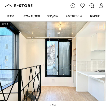
住まい
オフィス
/
店舗
貸す
/
売る
R-STORE
とは
採用情報
RENT
間取り
〈
〉
1/20