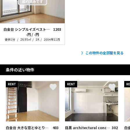
白金台 シンプルイズベストなお部屋
1203
-円 / -円
徒歩1分
26.95㎡
1K
2004年11月
この物件の全部屋を見る
条件の近い物件
RENT
RENT
R
白金台 大きな窓とゆとりある暮らし
403
目黒 architectural concrete
302