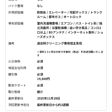
バイク置場
なし
共用部設備
鉄筋系 / エレベーター / 宅配ボックス / トランク
ルーム / 都市ガス / オートロック
専有部設備
室内洗濯機置場 / エアコン / バス・トイレ別 / 独
立洗面所 / 浴室乾燥機 / 追い焚き風呂 / コンロ2
口以上 / BSアンテナ / インターネット無料 / シュ
ーズボックス
備考
退去時クリーニング費用借主負担
※賃料1.1ヶ月分の仲介手数料（税込）を別途頂戴いたしま
す
火災保険
必須
保証会社利用
必須
鍵交換
必須
19,800円
緊急サポート
必須
取引態様
媒介
最終更新日
2025年11月28日
次回更新予定日
最終更新日から約2週間