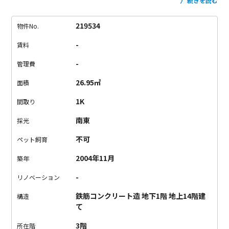
暮らし用の広さ一部屋でございますが、本棚などで区切りをつ
続きを読む
けて二部屋のようにしてみたり、ベッドを真ん中に置いてベッ
ド中心のお部屋というのもやってる人がいなそうで魅力的。
ま
219534
物件No.
た白金高輪から徒歩1分。
駅からほぼ歩いていないに等しい近さ
-
賃料
と、都内全般どこに行くにも不便することのない立地です。
駅
前も賑やかで人通りも多く栄えておりますし。
…これは住むし
-
管理費
かないですよ！
26.95㎡
面積
1K
間取り
南東
採光
不可
ペット飼育
2004年11月
築年
-
リノベーション
鉄筋コンクリート造 地下1階 地上14階建
構造
て
3階
所在階