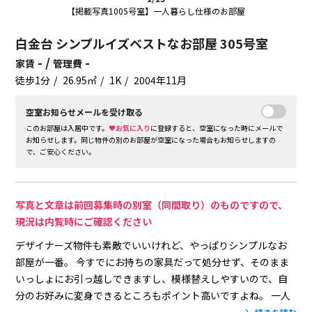
【掲載写真1005号室】一人暮らし仕様のお部屋
白金台 シンプルイズベストなお部屋 305号室
- /
-
家賃
管理費
徒歩1分
26.95㎡
1K
2004年11月
空室お知らせメールを受け取る
このお部屋は入居中です。
♥お気に入り
に登録すると、空室になった時にメールで
お知らせします。同じ物件の別のお部屋が空室になった場合もお知らせしますの
で、ご安心ください。
写真と文章は前回募集時の別室（同間取り）のものですので、
現況は内覧時にご確認ください
デザイナーズ物件も素敵でいいけれど、やっぱりシンプルなお
部屋が一番。
今すでにお持ちの家具だって処分せず、そのまま
いっしょにお引っ越しできますし、模様替えしやすいので、自
分のお好みに変身できるところもポイント高いですよね。
一人