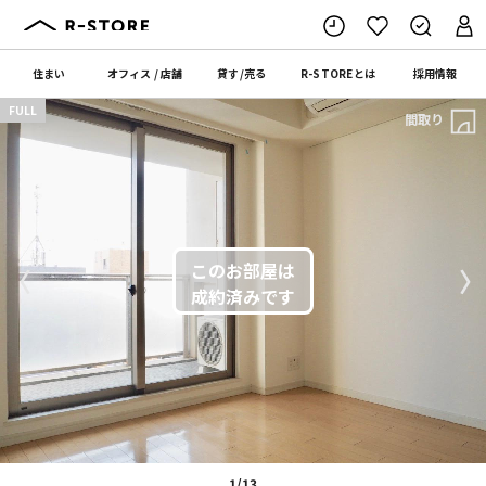
住まい
オフィス
/
店舗
貸す
/
売る
R-STORE
とは
採用情報
FULL
間取り
〈
〉
1/13