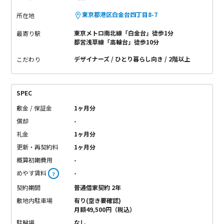
東京都港区白金台四丁目8-7
所在地
東京メトロ南北線「白金台」徒歩1分
最寄り駅
都営浅草線「高輪台」徒歩10分
デザイナーズ
ひとり暮らし向き
2階以上
こだわり
SPEC
敷金 / 保証金
1ヶ月分
償却
-
礼金
1ヶ月分
更新・再契約料
1ヶ月分
概算初期費用
-
めやす賃料
-
？
契約期間
普通借家契約 2年
敷地内駐車場
有り(空き要確認)
月額49,500円（税込）
駐輪場
なし