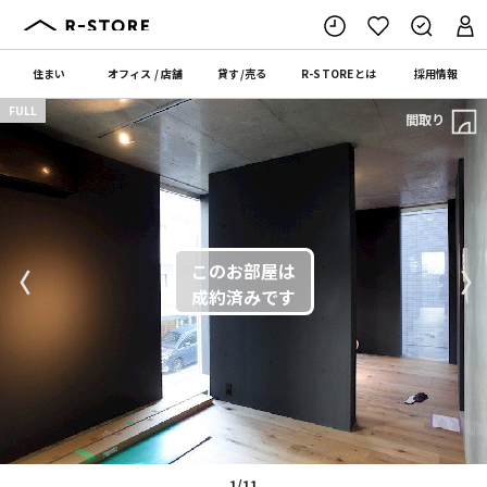
住まい
オフィス
/
店舗
貸す
/
売る
R-STORE
とは
採用情報
FULL
間取り
〈
〉
1/11