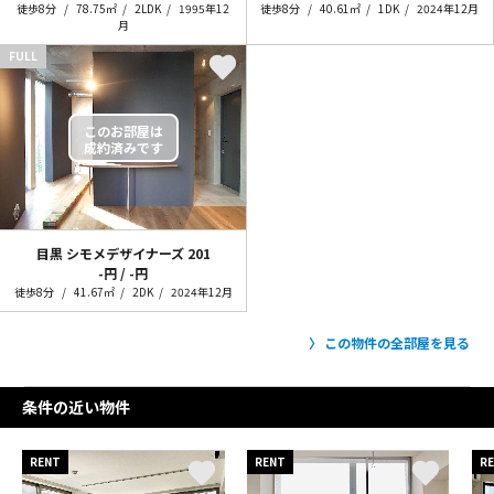
徒歩8分
78.75㎡
2LDK
1995年12
徒歩8分
40.61㎡
1DK
2024年12月
月
FULL
目黒 シモメデザイナーズ
201
-円 / -円
徒歩8分
41.67㎡
2DK
2024年12月
この物件の全部屋を見る
条件の近い物件
RENT
RENT
R