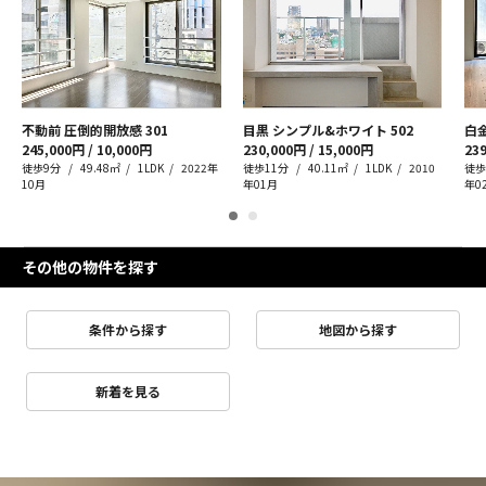
不動前 圧倒的開放感
301
目黒 シンプル&ホワイト
502
白
245,000円 / 10,000円
230,000円 / 15,000円
239
徒歩9分
49.48㎡
1LDK
2022年
徒歩11分
40.11㎡
1LDK
2010
徒歩
10月
年01月
年0
その他の物件を探す
条件から探す
地図から探す
新着を見る