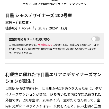
窓がいっぱいで開放的なデザイナーズマンション
目黒 シモメデザイナーズ 202号室
- /
-
家賃
管理費
徒歩8分
45.94㎡
2DK
2024年12月
空室お知らせメールを受け取る
このお部屋は入居中です。
♥お気に入り
に登録すると、空室になった時にメールで
お知らせします。同じ物件の別のお部屋が空室になった場合もお知らせしますの
で、ご安心ください。
利便性に優れた下目黒エリアにデザイナーズマン
ションが誕生！
目黒駅から徒歩約8分。
目黒川から1本通りを入った所に、デザ
イナーズマンションが登場。
落ち着いた環境に佇む洗練された
外観です。
201号室は、2DKタイプ。
窓がたくさんあって、室
内に光がたっぷりと入ります。
玄関を入ると、広い土間と正面