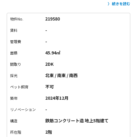
に水回りがお出迎え。
右手に約4.3帖の洋室があります。
玄関か
続きを読む
ら左手に進むとキッチンがあり、
横にダイニングともう一つの
洋室が広がります。
間仕切りの壁で空間が細かく仕切られてい
219580
物件No.
ました。
扉はなく、開放的な設計が魅力的。
ちょっと変わった
-
賃料
面白い間取りです。
複数路線の利用が可能で、利便性がとって
も優れた立地。
インテリアストリートと呼ばれる目黒通りがす
-
管理費
ぐ近くに。
素敵なインテリアでお部屋を完成させちゃいましょ
45.94㎡
面積
う。
2DK
間取り
北東 / 南東 / 南西
採光
不可
ペット飼育
2024年12月
築年
-
リノベーション
鉄筋コンクリート造 地上5階建て
構造
2階
所在階