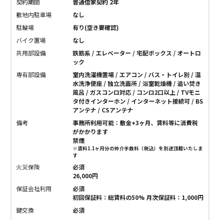
契約期間
普通借家契約 2年
敷地内駐車場
なし
駐輪場
有り(空き要確認)
バイク置場
なし
共用部設備
鉄筋系 / エレベーター / 宅配ボックス / オートロ
ック
専有部設備
室内洗濯機置場 / エアコン / バス・トイレ別 / 温
水洗浄便座 / 独立洗面所 / 浴室乾燥機 / 追い焚き
風呂 / ガスコンロ対応 / コンロ2口以上 / TVモニ
タ付きインターホン / インターネット接続可 / BS
アンテナ / CSアンテナ
備考
事務所利用可能：敷金+3ヶ月、賃料等に消費税
がかかります
禁煙
※賃料1.1ヶ月分の仲介手数料（税込）を別途頂戴いたしま
す
火災保険
必須
26,000円
保証会社利用
必須
初回保証料：総賃料の50% 月次保証料：1,000円
鍵交換
必須