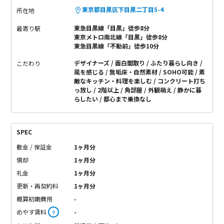
東京都目黒区下目黒二丁目5-4
所在地
東急目黒線「目黒」徒歩8分
最寄り駅
東京メトロ南北線「目黒」徒歩8分
東急目黒線「不動前」徒歩10分
デザイナーズ
面白間取り
ふたり暮らし向き
こだわり
風を感じる
無垢床・自然素材
SOHO可能
素
敵なキッチン・料理を楽しむ
コンクリート打ち
っ放し
2階以上
角部屋
外観萌え
静かに暮
らしたい
都心まで乗換なし
SPEC
敷金 / 保証金
1ヶ月分
償却
1ヶ月分
礼金
1ヶ月分
更新・再契約料
1ヶ月分
概算初期費用
-
めやす賃料
-
？