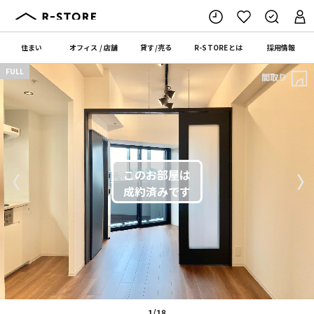
住まい
オフィス
/
店舗
貸す
/
売る
R-STORE
とは
採用情報
FULL
間取り
〈
〉
1/18