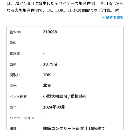
は、2024年9月に誕生したデザイナーズ集合住宅。
全118戸から
なる大型集合住宅で、1K、1DK、1LDKの間取りをご用意。
約
25㎡〜31㎡の広さで、一人暮らしにピッタリ。
デザイン性はも
続きを読む
ちろん、設備にも力が入っています。
最新式のスマートロック
が採用され、アプリや交通系ICカードで玄関の施錠が可能に。
219668
物件No.
エレベーターの乗り降りもこの設備を取り入れており、
居住階
-
賃料
のみ行けるように設定されています。（技術の進歩ってすご
い！）
室内設備も大充実。一度味をしめたら他の部屋には住め
-
管理費
なくなりそう。
お部屋は、ロフトなしタイプ。
号室によって全
30.79㎡
面積
部間取りが異なるので、お気に入りの1室をお選びください。
エ
ントランスには、オシャレな螺旋階段が。
上ると洗練された共
1DK
間取り
用ワークスペースが用意されていました。
ちょっと作業した
北東
採光
い、そんな時に大活躍。
新宿御苑のあるオシャレな街の住人に
なりませんか。
お問い合わせお待ちしております。
小型犬相談可 / 猫相談可
ペット飼育
2024年09月
築年
-
リノベーション
鉄筋コンクリート造 地上15階建て
構造