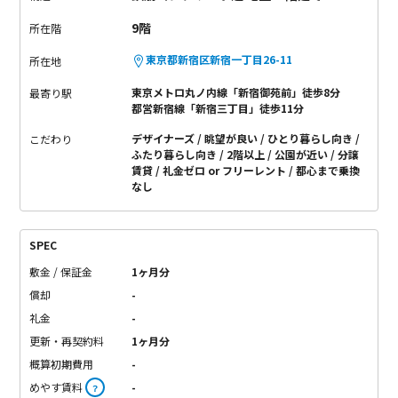
9階
所在階
東京都新宿区新宿一丁目26-11
所在地
東京メトロ丸ノ内線「新宿御苑前」徒歩8分
最寄り駅
都営新宿線「新宿三丁目」徒歩11分
デザイナーズ
眺望が良い
ひとり暮らし向き
こだわり
ふたり暮らし向き
2階以上
公園が近い
分譲
賃貸
礼金ゼロ or フリーレント
都心まで乗換
なし
SPEC
敷金 / 保証金
1ヶ月分
償却
-
礼金
-
更新・再契約料
1ヶ月分
概算初期費用
-
めやす賃料
-
？