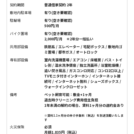
契約期間
普通借家契約 2年
敷地内駐車場
有り(空き要確認)
駐輪場
有り(空き要確認)
500円/月
バイク置場
有り(空き要確認)
2,000円/月 ＊2年分一括払い
共用部設備
鉄筋系 / エレベーター / 宅配ボックス / 敷地内ゴ
ミ置場 / 都市ガス / オートロック
専有部設備
室内洗濯機置場 / エアコン / 床暖房 / バス・トイ
レ別 / 温水洗浄便座 / 独立洗面所 / 浴室乾燥機 /
追い焚き風呂 / ガスコンロ対応 / コンロ2口以上 /
TVモニタ付きインターホン / インターネット接
続可 / インターネット無料 / シューズボックス /
ウォークインクローゼット
備考
ペット飼育可能：敷金+1ヶ月
退去時クリーニング費用借主負担
1年未満の解約の場合、賃料1ヶ月分の違約金あり
※賃料1.1ヶ月分の仲介手数料（税込）を別途頂戴いたしま
す
火災保険
必須
月額1,835円（税込）