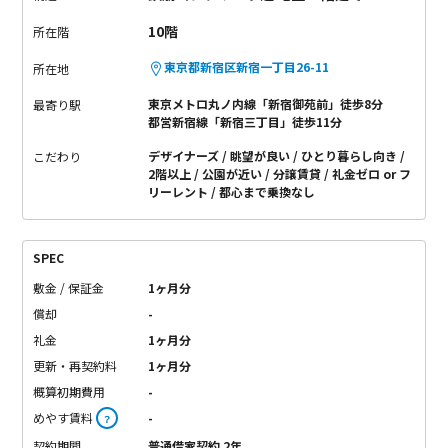
10階
所在階
東京都新宿区新宿一丁目26-11
所在地
東京メトロ丸ノ内線「新宿御苑前」徒歩8分
最寄り駅
都営新宿線「新宿三丁目」徒歩11分
デザイナーズ
眺望が良い
ひとり暮らし向き
こだわり
2階以上
公園が近い
分譲賃貸
礼金ゼロ or フ
リーレント
都心まで乗換なし
SPEC
敷金 / 保証金
1ヶ月分
償却
-
礼金
1ヶ月分
更新・再契約料
1ヶ月分
概算初期費用
-
めやす賃料
-
？
契約期間
普通借家契約 2年