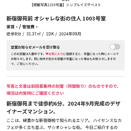
【掲載写真1103号室】シンプルイズザベスト
新宿御苑前 オシャレな街の住人 1003号室
- /
-
家賃
管理費
徒歩8分
31.37㎡
1DK
2024年09月
空室お知らせメールを受け取る
このお部屋は入居中です。
♥お気に入り
に登録すると、空室になった時にメールで
お知らせします。同じ物件の別のお部屋が空室になった場合もお知らせしますの
で、ご安心ください。
写真と文章は前回募集時の別室（同間取り）のものですので、
現況は内覧時にご確認ください
新宿御苑まで徒歩約6分。2024年9月完成のデザ
イナーズマンション。
ここは、緑豊かな新宿御苑で知られるエリア。
ハイセンスなカ
フェが多く立ち並ぶ、ザ☆オシャレな街。
今日ご紹介するの