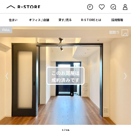
住まい
オフィス
/
店舗
貸す
/
売る
R-STORE
とは
採用情報
FULL
間取り
〈
〉
1/19