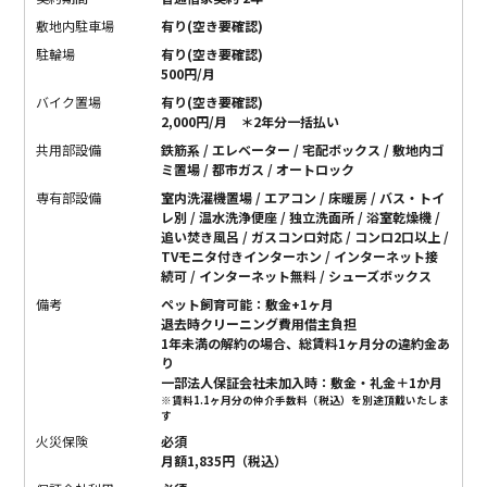
敷地内駐車場
有り(空き要確認)
駐輪場
有り(空き要確認)
500円/月
バイク置場
有り(空き要確認)
2,000円/月 ＊2年分一括払い
共用部設備
鉄筋系 / エレベーター / 宅配ボックス / 敷地内ゴ
ミ置場 / 都市ガス / オートロック
専有部設備
室内洗濯機置場 / エアコン / 床暖房 / バス・トイ
レ別 / 温水洗浄便座 / 独立洗面所 / 浴室乾燥機 /
追い焚き風呂 / ガスコンロ対応 / コンロ2口以上 /
TVモニタ付きインターホン / インターネット接
続可 / インターネット無料 / シューズボックス
備考
ペット飼育可能：敷金+1ヶ月
退去時クリーニング費用借主負担
1年未満の解約の場合、総賃料1ヶ月分の違約金あ
り
一部法人保証会社未加入時：敷金・礼金＋1か月
※賃料1.1ヶ月分の仲介手数料（税込）を別途頂戴いたしま
す
火災保険
必須
月額1,835円（税込）