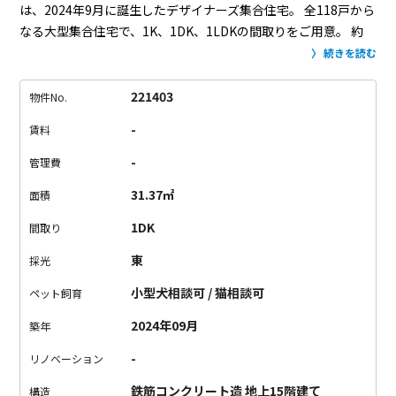
は、2024年9月に誕生したデザイナーズ集合住宅。
全118戸から
なる大型集合住宅で、1K、1DK、1LDKの間取りをご用意。
約
25㎡〜31㎡の広さで、一人暮らしにピッタリ。
デザイン性はも
続きを読む
ちろん、設備にも力が入っています。
最新式のスマートロック
が採用され、アプリや交通系ICカードで玄関の施錠が可能に。
221403
物件No.
エレベーターの乗り降りもこの設備を取り入れており、
居住階
-
賃料
のみ行けるように設定されています。（技術の進歩ってすご
い！）
室内設備も大充実。一度味をしめたら他の部屋には住め
-
管理費
なくなりそう。
お部屋は、ロフトなしタイプ。
号室によって全
31.37㎡
面積
部間取りが異なるので、お気に入りの1室をお選びください。
エ
ントランスには、オシャレな螺旋階段が。
上ると洗練された共
1DK
間取り
用ワークスペースが用意されていました。
ちょっと作業した
東
採光
い、そんな時に大活躍。
新宿御苑のあるオシャレな街の住人に
なりませんか。
お問い合わせお待ちしております。
小型犬相談可 / 猫相談可
ペット飼育
2024年09月
築年
-
リノベーション
鉄筋コンクリート造 地上15階建て
構造