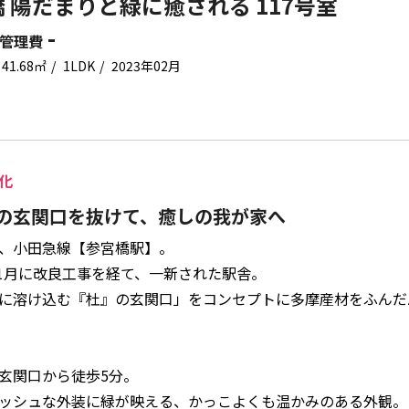
 陽だまりと緑に癒される 117号室
-
管理費
41.68㎡
1LDK
2023年02月
化
の玄関口を抜けて、癒しの我が家へ
、小田急線【参宮橋駅】。
年11月に改良工事を経て、一新された駅舎。
に溶け込む『杜』の玄関口」をコンセプトに多摩産材をふんだ
玄関口から徒歩5分。
ッシュな外装に緑が映える、かっこよくも温かみのある外観。