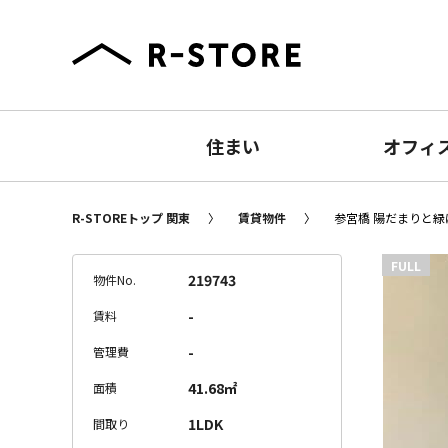
住まい
オフィ
R-STOREトップ 関東
賃貸物件
参宮橋 陽だまりと緑
FULL
219743
物件No.
-
賃料
-
管理費
41.68㎡
面積
1LDK
間取り