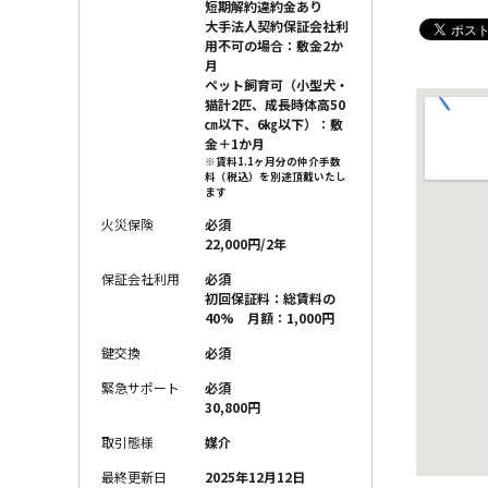
短期解約違約金あり
大手法人契約保証会社利
用不可の場合：敷金2か
月
ペット飼育可（小型犬・
猫計2匹、成長時体高50
㎝以下、6㎏以下）：敷
金＋1か月
※賃料1.1ヶ月分の仲介手数
料（税込）を別途頂戴いたし
ます
火災保険
必須
22,000円/2年
保証会社利用
必須
初回保証料：総賃料の
40% 月額：1,000円
鍵交換
必須
緊急サポート
必須
30,800円
取引態様
媒介
最終更新日
2025年12月12日