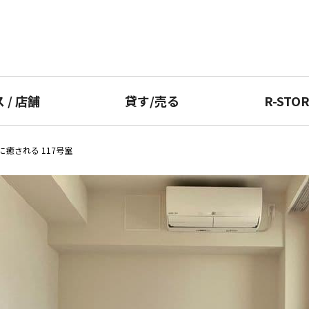
ス
/
店舗
貸す
/
売る
R-STO
に癒される 117号室