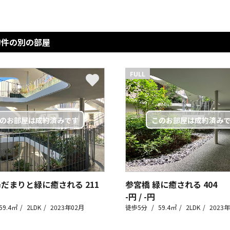
物件の別の部屋
FULL
陽だまりと緑に癒される
211
参宮橋 緑に癒される
404
-円 / -円
59.4㎡
2LDK
2023年02月
徒歩5分
59.4㎡
2LDK
2023