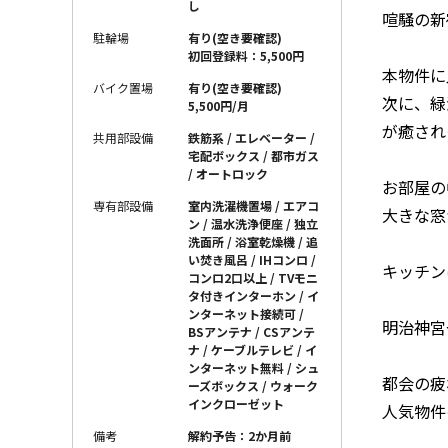
し
喧騒の新
駐輪場
有り(空き要確認)
初回登録料：5,500円
本物件に
バイク置場
有り(空き要確認)
次に、緑
5,500円/月
が癒され
共用部設備
鉄筋系 / エレベーター /
宅配ボックス / 都市ガス
/ オートロック
お部屋の
専有部設備
室内洗濯機置場 / エアコ
大きな窓
ン / 温水洗浄便座 / 独立
洗面所 / 浴室乾燥機 / 追
い焚き風呂 / IHコンロ /
キッチン
コンロ2口以上 / TVモニ
タ付きインターホン / イ
ンターネット接続可 /
明治神宮
BSアンテナ / CSアンテ
ナ / ケーブルテレビ / イ
ンターネット無料 / シュ
都会の疲
ーズボックス / ウォーク
インクローゼット
人気物件
備考
解約予告：2か月前