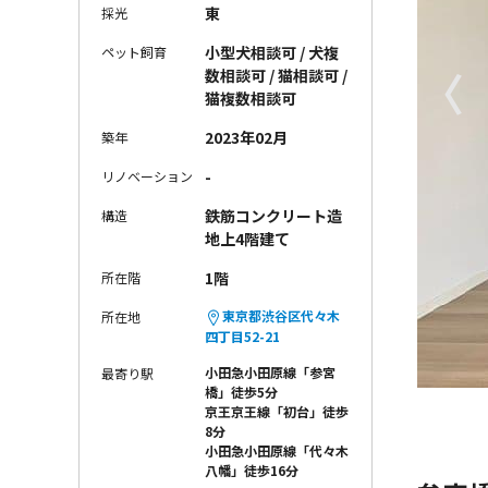
東
採光
小型犬相談可 / 犬複
ペット飼育
〈
数相談可 / 猫相談可 /
猫複数相談可
2023年02月
築年
-
リノベーション
鉄筋コンクリート造
構造
地上4階建て
1階
所在階
東京都渋谷区代々木
所在地
四丁目52-21
小田急小田原線「参宮
最寄り駅
橋」徒歩5分
京王京王線「初台」徒歩
8分
小田急小田原線「代々木
八幡」徒歩16分