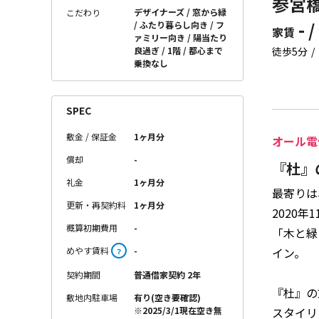
参宮橋
デザイナーズ
窓から緑
こだわり
- /
ふたり暮らし向き
フ
家賃
ァミリー向き
陽当たり
良過ぎ
1階
都心まで
徒歩5分
乗換なし
SPEC
敷金 / 保証金
1ヶ月分
オール電
償却
-
『杜』
礼金
1ヶ月分
最寄りは
更新・再契約料
1ヶ月分
2020
概算初期費用
-
「木と緑
めやす賃料
-
イン。
？
契約期間
普通借家契約 2年
『杜』の
敷地内駐車場
有り(空き要確認)
スタイリ
※2025/3/1現在空き無