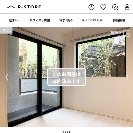
住まい
オフィス
/
店舗
貸す
/
売る
R-STORE
とは
採用情報
FULL
間取り
〈
〉
1/18