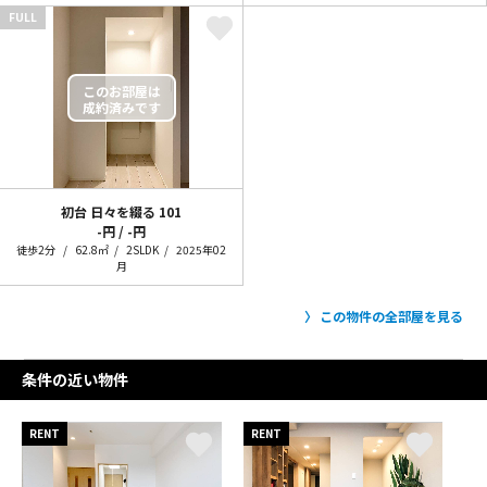
FULL
初台 日々を綴る
101
-円 / -円
徒歩2分
62.8㎡
2SLDK
2025年02
月
この物件の全部屋を見る
条件の近い物件
RENT
RENT