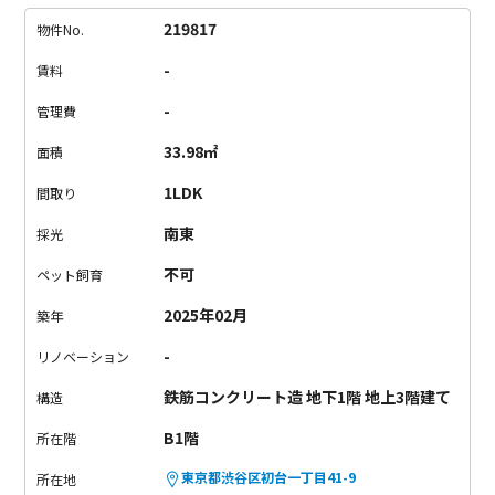
設備が充実しているのも嬉しいポイントです。
ターミナル駅の
新宿までは1駅。
参宮橋駅まで歩いたら、代々木上原や下北沢に
219817
物件No.
乗り換え無しでアクセス可能。
通勤やお出かけに便利なエリア
-
賃料
で、新生活を始めませんか。
-
管理費
33.98㎡
面積
1LDK
間取り
南東
採光
不可
ペット飼育
2025年02月
築年
-
リノベーション
鉄筋コンクリート造 地下1階 地上3階建て
構造
B1階
所在階
東京都渋谷区初台一丁目41-9
所在地