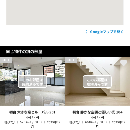
Googleマップで開く
同じ物件の別の部屋
FULL
FULL
初台 大きな窓とルーバル
501
初台 静かな空間と優しい光
104
-円 / -円
-円 / -円
徒歩2分
57.16㎡
2LDK
2025年02
徒歩2分
66.86㎡
2LDK
2025年02
月
月