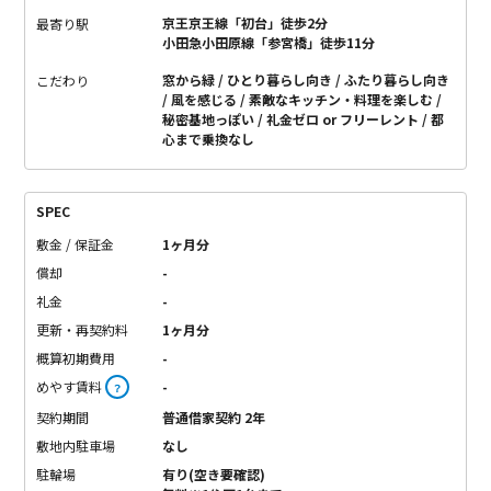
京王京王線「初台」徒歩2分
最寄り駅
小田急小田原線「参宮橋」徒歩11分
窓から緑
ひとり暮らし向き
ふたり暮らし向き
こだわり
風を感じる
素敵なキッチン・料理を楽しむ
秘密基地っぽい
礼金ゼロ or フリーレント
都
心まで乗換なし
SPEC
敷金 / 保証金
1ヶ月分
償却
-
礼金
-
更新・再契約料
1ヶ月分
概算初期費用
-
めやす賃料
-
？
契約期間
普通借家契約 2年
敷地内駐車場
なし
駐輪場
有り(空き要確認)