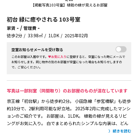
【掲載写真103号室】植栽の緑が見えるお部屋
初台 緑に癒やされる 103号室
- /
-
家賃
管理費
徒歩2分
33.98㎡
1LDK
2025年02月
空室お知らせメールを受け取る
このお部屋は入居中です。
♥お気に入り
に登録すると、空室になった時にメールで
お知らせします。同じ物件の別のお部屋が空室になった場合もお知らせしますの
で、ご安心ください。
写真は一部別室（同間取り）のお部屋のものが混在しています
京王線「初台駅」から徒歩約2分。
小田急線「参宮橋駅」も徒歩
約10分で、2駅利用可能な好立地。
2025年2月に完成したマンシ
ョンのご紹介です。
お部屋は、1LDK。
植栽の緑が見えるリビ
ングがお気に入り。
白でまとめられたシンプルな内装は、どん
なテイストのインテリアも置けそう。
快適な生活を支える室内
続きを読む