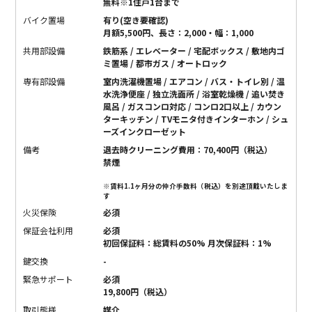
無料※1住戸1台まで
バイク置場
有り(空き要確認)
月額5,500円、長さ：2,000・幅：1,000
共用部設備
鉄筋系 / エレベーター / 宅配ボックス / 敷地内ゴ
ミ置場 / 都市ガス / オートロック
専有部設備
室内洗濯機置場 / エアコン / バス・トイレ別 / 温
水洗浄便座 / 独立洗面所 / 浴室乾燥機 / 追い焚き
風呂 / ガスコンロ対応 / コンロ2口以上 / カウン
ターキッチン / TVモニタ付きインターホン / シュ
ーズインクローゼット
備考
退去時クリーニング費用：70,400円（税込）
禁煙
※賃料1.1ヶ月分の仲介手数料（税込）を別途頂戴いたしま
す
火災保険
必須
保証会社利用
必須
初回保証料：総賃料の50% 月次保証料：1%
鍵交換
-
緊急サポート
必須
19,800円（税込）
取引態様
媒介