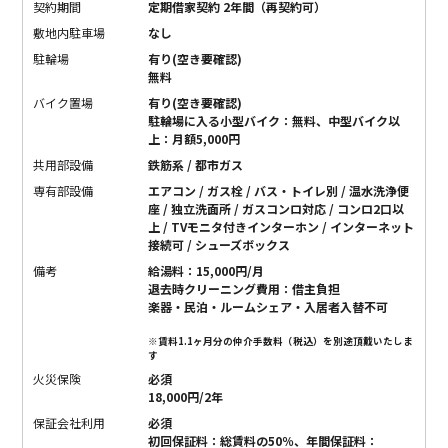
契約期間
定期借家契約 2年間（再契約可）
敷地内駐車場
なし
駐輪場
有り(空き要確認)
無料
バイク置場
有り(空き要確認)
駐輪場に入る小型バイク：無料、中型バイク以
上：月額5,000円
共用部設備
鉄筋系 / 都市ガス
専有部設備
エアコン / ガス栓 / バス・トイレ別 / 温水洗浄便
座 / 独立洗面所 / ガスコンロ対応 / コンロ2口以
上 / TVモニタ付きインターホン / インターネット
接続可 / シューズボックス
備考
給湯料：15,000円/月
退去時クリーニング費用：借主負担
楽器・民泊・ルームシェア・入居者入替不可
※賃料1.1ヶ月分の仲介手数料（税込）を別途頂戴いたしま
す
火災保険
必須
18,000円/2年
保証会社利用
必須
初回保証料：総賃料の50％、年間保証料：