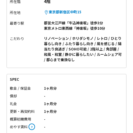
4階
所在階
東京都新宿区中町15
所在地
都営大江戸線「牛込神楽坂」徒歩3分
最寄り駅
東京メトロ東西線「神楽坂」徒歩10分
リノベーション
ホリダシモノ
レトロ
ひとり
こだわり
暮らし向き
ふたり暮らし向き
風を感じる
陽
当たり良過ぎ
SOHO可能
2階以上
角部屋
和風・和室
静かに暮らしたい
ルームシェア可
都心まで乗換なし
SPEC
敷金 / 保証金
1ヶ月分
償却
-
礼金
1ヶ月分
更新・再契約料
1ヶ月分
概算初期費用
-
めやす賃料
-
？