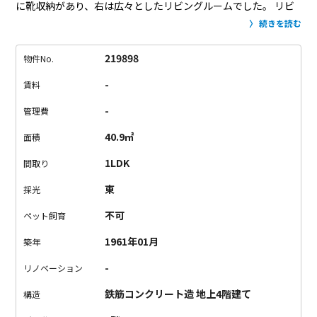
に靴収納があり、右は広々としたリビングルームでした。
リビ
ングルームは広々として二面採光のため、日当たりもよかった
続きを読む
です。
リビング手前には広すぎず狭すぎず、ちょど良い大きさ
のキッチンがあり、使い勝手の良いサイズ感でした。
奥の和室
219898
物件No.
は6畳ほどあり寝室にはちょうど良いサイズ感でした。
（ベッド
-
賃料
を置いても良さそうですね。良い雰囲気にして過ごしたいで
す。）
奥の窓は大きく、光を存分に取り込める仕様になってい
-
管理費
ました。
また、この付近ですが住宅街になっています。
どこと
40.9㎡
面積
なくゆったりとした時間が流れていました。
1LDK
間取り
東
採光
不可
ペット飼育
1961年01月
築年
-
リノベーション
鉄筋コンクリート造 地上4階建て
構造