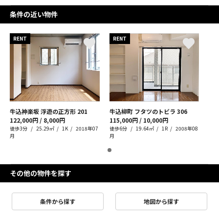
条件の近い物件
RENT
RENT
牛込神楽坂 浮遊の正方形
201
牛込柳町 フタツのトビラ
306
122,000円 / 8,000円
115,000円 / 10,000円
徒歩3分
25.29㎡
1K
2018年07
徒歩6分
19.64㎡
1R
2008年08
月
月
その他の物件を探す
条件から探す
地図から探す