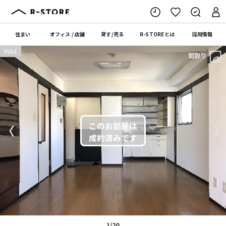
住まい
オフィス
/
店舗
貸す
/
売る
R-STORE
とは
採用情報
FULL
間取り
〈
〉
1/20