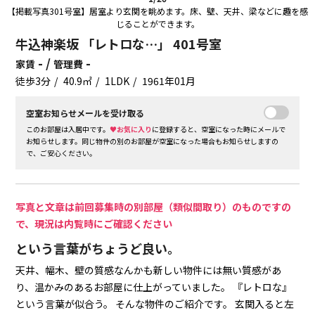
【掲載写真301号室】居室より玄関を眺めます。床、壁、天井、梁などに趣を感
じることができます。
牛込神楽坂 「レトロな…」 401号室
- /
-
家賃
管理費
徒歩3分
40.9㎡
1LDK
1961年01月
空室お知らせメールを受け取る
このお部屋は入居中です。
♥お気に入り
に登録すると、空室になった時にメールで
お知らせします。同じ物件の別のお部屋が空室になった場合もお知らせしますの
で、ご安心ください。
写真と文章は前回募集時の別部屋（類似間取り）のものですの
で、現況は内覧時にご確認ください
という言葉がちょうど良い。
天井、幅木、壁の質感なんかも新しい物件には無い質感があ
り、温かみのあるお部屋に仕上がっていました。
『レトロな』
という言葉が似合う。
そんな物件のご紹介です。
玄関入ると左