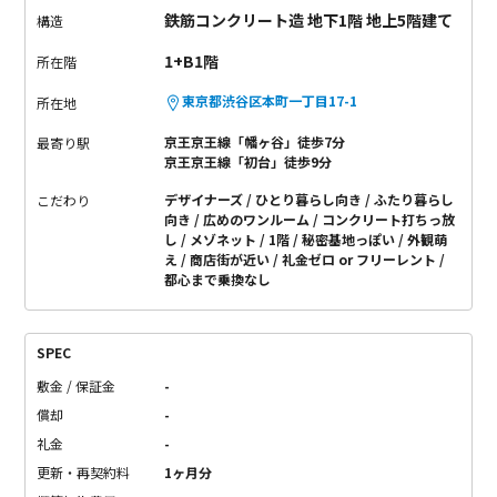
鉄筋コンクリート造 地下1階 地上5階建て
構造
1+B1階
所在階
東京都渋谷区本町一丁目17-1
所在地
京王京王線「幡ヶ谷」徒歩7分
最寄り駅
京王京王線「初台」徒歩9分
デザイナーズ
ひとり暮らし向き
ふたり暮らし
こだわり
向き
広めのワンルーム
コンクリート打ちっ放
し
メゾネット
1階
秘密基地っぽい
外観萌
え
商店街が近い
礼金ゼロ or フリーレント
都心まで乗換なし
SPEC
敷金 / 保証金
-
償却
-
礼金
-
更新・再契約料
1ヶ月分