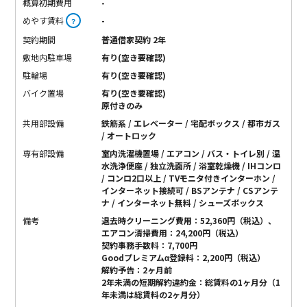
概算初期費用
-
めやす賃料
-
？
契約期間
普通借家契約 2年
敷地内駐車場
有り(空き要確認)
駐輪場
有り(空き要確認)
バイク置場
有り(空き要確認)
原付きのみ
共用部設備
鉄筋系 / エレベーター / 宅配ボックス / 都市ガス
/ オートロック
専有部設備
室内洗濯機置場 / エアコン / バス・トイレ別 / 温
水洗浄便座 / 独立洗面所 / 浴室乾燥機 / IHコンロ
/ コンロ2口以上 / TVモニタ付きインターホン /
インターネット接続可 / BSアンテナ / CSアンテ
ナ / インターネット無料 / シューズボックス
備考
退去時クリーニング費用：52,360円（税込）、
エアコン清掃費用：24,200円（税込）
契約事務手数料：7,700円
Goodプレミアムα登録料：2,200円（税込）
解約予告：2ヶ月前
2年未満の短期解約違約金：総賃料の1ヶ月分（1
年未満は総賃料の2ヶ月分）