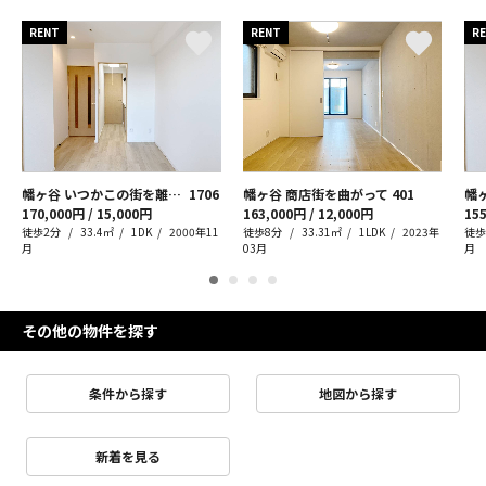
RENT
RENT
R
幡ヶ谷 いつかこの街を離れても
1706
幡ヶ谷 商店街を曲がって
401
170,000円 / 15,000円
163,000円 / 12,000円
155
徒歩2分
33.4㎡
1DK
2000年11
徒歩8分
33.31㎡
1LDK
2023年
徒歩
月
03月
月
その他の物件を探す
条件から探す
地図から探す
新着を見る