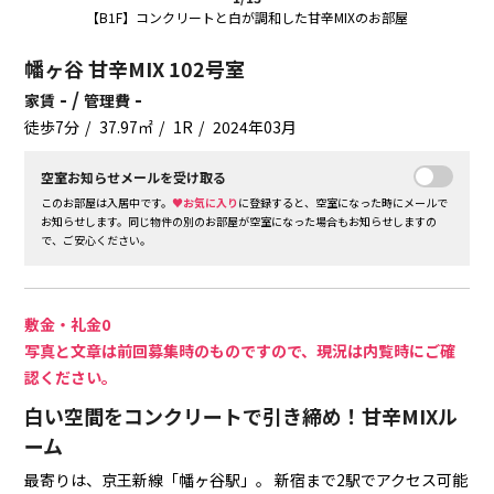
【B1F】コンクリートと白が調和した甘辛MIXのお部屋
幡ヶ谷 甘辛MIX 102号室
- /
-
家賃
管理費
徒歩7分
37.97㎡
1R
2024年03月
空室お知らせメールを受け取る
このお部屋は入居中です。
♥お気に入り
に登録すると、空室になった時にメールで
お知らせします。同じ物件の別のお部屋が空室になった場合もお知らせしますの
で、ご安心ください。
敷金・礼金0
写真と文章は前回募集時のものですので、現況は内覧時にご確
認ください。
白い空間をコンクリートで引き締め！甘辛MIXル
ーム
最寄りは、京王新線「幡ヶ谷駅」。
新宿まで2駅でアクセス可能