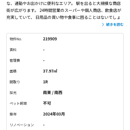
な、通勤やお出かけに便利なエリア。
駅を出ると大規模な商店
街が広がります。
24時間営業のスーパーや個人商店、飲食店が
充実していて、
日用品の買い物や食事に困ることはないでしょ
う。
物件は、幡ヶ谷駅から徒歩約7分。
コンクリート打ちっぱ
続きを読む
なしの外観と素敵なエントランスが目印です。
お部屋は、ロフ
ト付きの広い1R。
ちょっと変わったデザインで、
1Fは玄関とロ
219909
物件No.
フト、地下に水回りと1Rがあります。
このお部屋ロフトは、ロ
-
賃料
フトの概念を覆してきました。
ロフトを想像すると、天井が低
くて中腰もしくは膝立ちで過ごすようなイメージ。
ここのロフ
-
管理費
トは、ほぼ立てる。（高身長の方はかがむ必要があるかも）
1部
37.97㎡
面積
屋として十分に使っていただけるロフトです。
室内は白い空間
にコンクリート打ちっぱなしがオシャレ。
どんなインテリアを
1R
間取り
おいても素敵なお部屋に仕上がる予感です。
利便性に優れた立
南東 / 南西
採光
地で、オシャレな暮らし始めませんか？
不可
ペット飼育
2024年03月
築年
-
リノベーション