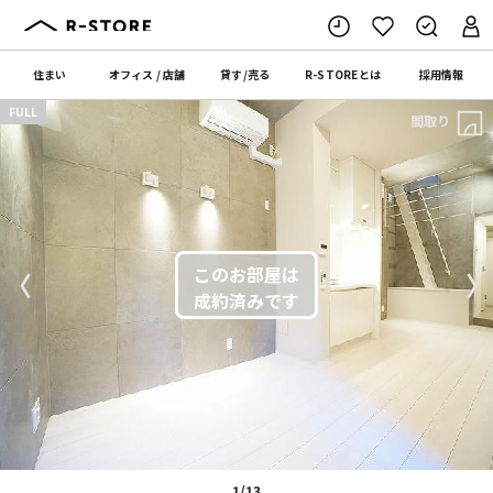
住まい
オフィス
/
店舗
貸す
/
売る
R-STORE
とは
採用情報
FULL
間取り
〈
〉
1/13