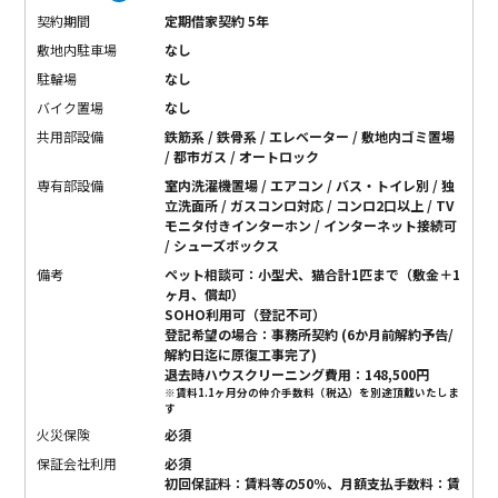
契約期間
定期借家契約 5年
敷地内駐車場
なし
駐輪場
なし
バイク置場
なし
共用部設備
鉄筋系 / 鉄骨系 / エレベーター / 敷地内ゴミ置場
/ 都市ガス / オートロック
専有部設備
室内洗濯機置場 / エアコン / バス・トイレ別 / 独
立洗面所 / ガスコンロ対応 / コンロ2口以上 / TV
モニタ付きインターホン / インターネット接続可
/ シューズボックス
備考
ペット相談可：小型犬、猫合計1匹まで（敷金＋1
ヶ月、償却）
SOHO利用可（登記不可）
登記希望の場合：事務所契約 (6か月前解約予告/
解約日迄に原復工事完了)
退去時ハウスクリーニング費用：148,500円
※賃料1.1ヶ月分の仲介手数料（税込）を別途頂戴いたしま
す
火災保険
必須
保証会社利用
必須
初回保証料：賃料等の50％、月額支払手数料：賃