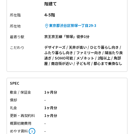
階建て
4-5階
所在階
東京都渋谷区笹塚一丁目29-3
所在地
京王京王線「笹塚」徒歩1分
最寄り駅
デザイナーズ
天井が高い
ひとり暮らし向き
こだわり
ふたり暮らし向き
ファミリー向き
陽当たり良
過ぎ
SOHO可能
メゾネット
2階以上
角部
屋
商店街が近い
子ども可
都心まで乗換なし
SPEC
敷金 / 保証金
1ヶ月分
償却
-
礼金
1ヶ月分
更新・再契約料
1ヶ月分
概算初期費用
-
めやす賃料
-
？