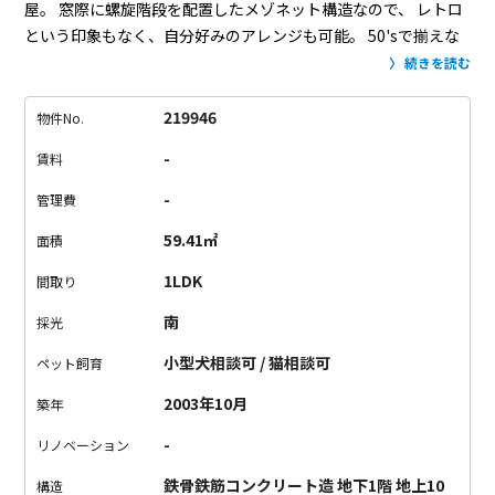
屋。
窓際に螺旋階段を配置したメゾネット構造なので、
レトロ
という印象もなく、自分好みのアレンジも可能。
50'sで揃えな
くても色々な家具がマッチしそうです。
面白いのが上下階にそ
続きを読む
れぞれある2つの玄関。
2階から入って3階から出るなんてことも
可能で、
どちらの扉の前にもエレベーターがあります。
ミッド
219946
物件No.
センチュリーな家具でこてこてな室内にするも良し、
あなたの
-
賃料
センスでアレンジしてみてください。
-
管理費
59.41㎡
面積
1LDK
間取り
南
採光
小型犬相談可 / 猫相談可
ペット飼育
2003年10月
築年
-
リノベーション
鉄骨鉄筋コンクリート造 地下1階 地上10
構造