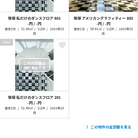
笹塚 私だけのダンスフロア
601
笹塚 アメリカングラフィティー
803
-円 / -円
-円 / -円
徒歩2分
51.49㎡
1LDK
2003年10
徒歩1分
59.41㎡
1LDK
2003年10
月
月
FULL
笹塚 私だけのダンスフロア
201
-円 / -円
徒歩2分
51.49㎡
1LDK
2003年10
月
この物件の全部屋を見る