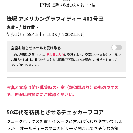
【下階】窓際は吹き抜けの約13.5帖
笹塚 アメリカングラフィティー 403号室
- /
-
家賃
管理費
徒歩1分
59.41㎡
1LDK
2003年10月
空室お知らせメールを受け取る
このお部屋は入居中です。
♥お気に入り
に登録すると、空室になった時にメールで
お知らせします。同じ物件の別のお部屋が空室になった場合もお知らせしますの
で、ご安心ください。
写真と文章は前回募集時の別室（類似間取り）のものですの
で、現況は内覧時にご確認ください。
50年代を彷彿とさせるチェッカーフロア
ジュークボックスを置くイメージと言えば伝わりやすいでしょ
うか。
オールディーズやロカビリーが聞こえてきそうなお部