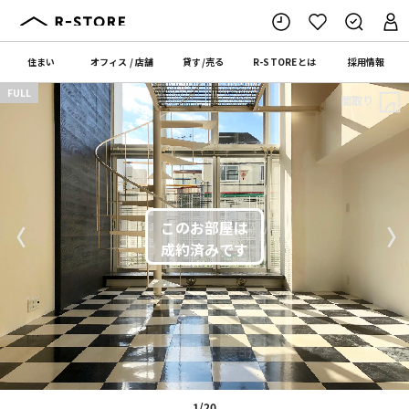
住まい
オフィス
/
店舗
貸す
/
売る
R-STORE
とは
採用情報
FULL
間取り
〈
〉
1/20