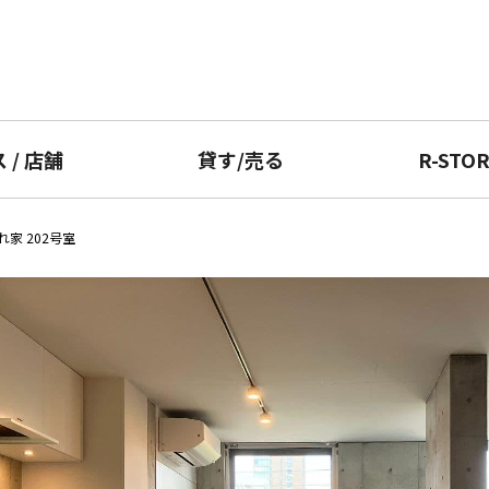
ス
/
店舗
貸す
/
売る
R-STO
家 202号室