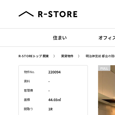
住まい
オフィ
R-STOREトップ 関東
賃貸物件
明治神宮前 都会の隠れ
FULL
220094
物件No.
-
賃料
-
管理費
44.03㎡
面積
1R
間取り