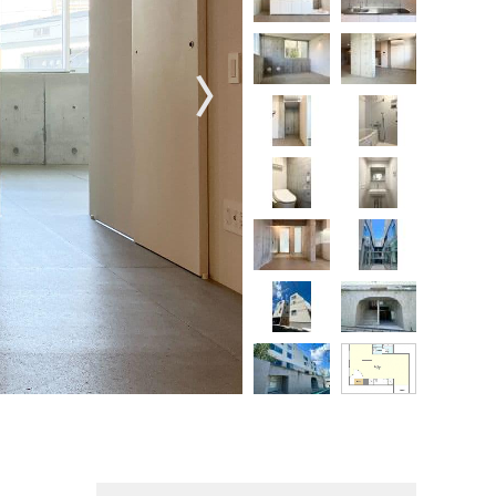
〉
ファッションと