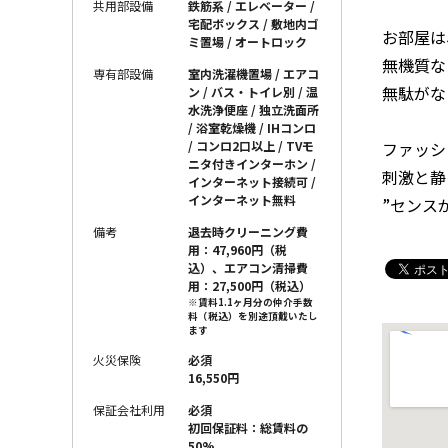
共用部設備
鉄筋系 / エレベーター /
宅配ボックス / 敷地内ゴ
お部屋は
ミ置場 / オートロック
無機質な
専有部設備
室内洗濯機置場 / エアコ
無駄がな
ン / バス・トイレ別 / 温
水洗浄便座 / 独立洗面所
/ 浴室乾燥機 / IHコンロ
ファッシ
/ コンロ2口以上 / TVモ
ニタ付きインターホン /
刺激と静
インターネット接続可 /
インターネット無料
”センス
備考
退去時クリーニング費
用：47,960円（税
込）、エアコン清掃費
用：27,500円（税込）
※賃料1.1ヶ月分の仲介手数
料（税込）を別途頂戴いたし
ます
火災保険
必須
16,550円
保証会社利用
必須
初回保証料：総賃料の
50%