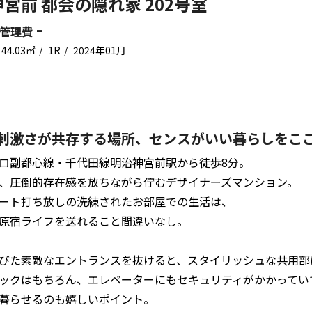
宮前 都会の隠れ家 202号室
-
管理費
44.03㎡
1R
2024年01月
刺激さが共存する場所、センスがいい暮らしをこ
ロ副都心線・千代田線明治神宮前駅から徒歩8分。
、圧倒的存在感を放ちながら佇むデザイナーズマンション。
ート打ち放しの洗練されたお部屋での生活は、
原宿ライフを送れること間違いなし。
びた素敵なエントランスを抜けると、スタイリッシュな共用部
ックはもちろん、エレベーターにもセキュリティがかかってい
暮らせるのも嬉しいポイント。