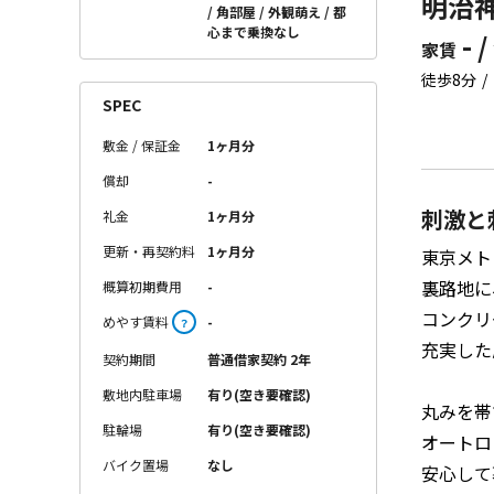
明治神
角部屋
外観萌え
都
心まで乗換なし
- /
家賃
徒歩8分
SPEC
敷金 / 保証金
1ヶ月分
償却
-
刺激と
礼金
1ヶ月分
更新・再契約料
1ヶ月分
東京メト
裏路地に
概算初期費用
-
コンクリ
めやす賃料
-
？
充実した
契約期間
普通借家契約 2年
敷地内駐車場
有り(空き要確認)
丸みを帯
駐輪場
有り(空き要確認)
オートロ
バイク置場
なし
安心して