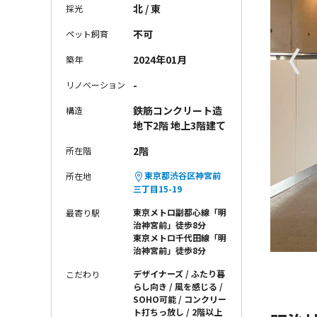
北 / 東
採光
不可
ペット飼育
〈
2024年01月
築年
-
リノベーション
鉄筋コンクリート造
構造
地下2階 地上3階建て
2階
所在階
東京都渋谷区神宮前
所在地
三丁目15-19
東京メトロ副都心線「明
最寄り駅
治神宮前」徒歩8分
東京メトロ千代田線「明
治神宮前」徒歩8分
デザイナーズ
ふたり暮
こだわり
らし向き
風を感じる
SOHO可能
コンクリー
ト打ちっ放し
2階以上