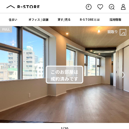
住まい
オフィス
/
店舗
貸す
/
売る
R-STORE
とは
採用情報
FULL
間取り
〈
〉
1/20