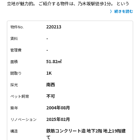
立地が魅力的。
ご紹介する物件は、乃木坂駅徒歩1分。
という
より、地下鉄出入口がエントランスの目の前にあります。
雨の
続きを読む
日でも濡れずに駅に入れるのは高ポイント。
お部屋は、緩やか
なカーブを描く1LDK。
壁に連なる窓がこのお部屋の魅力。
都
220213
物件No.
会パノラマビューと開放感を享受できます。
2025年2月にリノ
-
賃料
ベーションされ、撮影時はほぼ新築の装い。
水回りは高級感漂
う装いです。
東京の一等地、乃木坂で開放感と暮らす住まい。
-
管理費
いかがでしょうか。
51.82㎡
面積
1K
間取り
南西
採光
不可
ペット飼育
2004年08月
築年
2025年02月
リノベーション
鉄筋コンクリート造 地下2階 地上19階建
構造
て