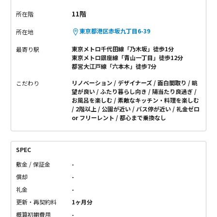
11階
所在階
東京都港区赤坂九丁目6-39
所在地
東京メトロ千代田線「乃木坂」徒歩1分
最寄り駅
東京メトロ銀座線「青山一丁目」徒歩12分
都営大江戸線「六本木」徒歩7分
リノベーション
デザイナーズ
面白間取り
眺
こだわり
望が良い
ふたり暮らし向き
陽当たり良過ぎ
お風呂を楽しむ
素敵なキッチン・料理を楽しむ
2階以上
公園が近い
バス停が近い
礼金ゼロ
or フリーレント
都心まで乗換なし
SPEC
敷金 / 保証金
-
償却
-
礼金
-
更新・再契約料
1ヶ月分
概算初期費用
-