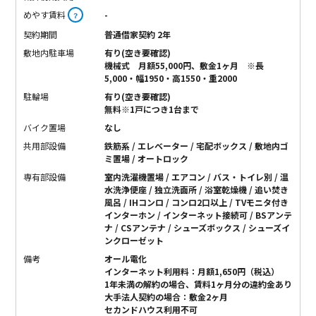
めやす賃料
-
？
契約期間
普通借家契約 2年
敷地内駐車場
有り(空き要確認)
機械式 月額55,000円、敷金1ヶ月 ※長
5,000・幅1950・高1550・重2000
駐輪場
有り(空き要確認)
無料※1戸につき1台まで
バイク置場
なし
共用部設備
鉄筋系 / エレベーター / 宅配ボックス / 敷地内ゴ
ミ置場 / オートロック
専有部設備
室内洗濯機置場 / エアコン / バス・トイレ別 / 温
水洗浄便座 / 独立洗面所 / 浴室乾燥機 / 追い焚き
風呂 / IHコンロ / コンロ2口以上 / TVモニタ付き
インターホン / インターネット接続可 / BSアンテ
ナ / CSアンテナ / シューズボックス / シューズイ
ンクローゼット
備考
オール電化
インターネット利用料：月額1,650円（税込）
1年未満の解約の場合、賃料1ヶ月分の違約金あり
大手法人契約の場合：敷金2ヶ月
セカンドハウス利用不可