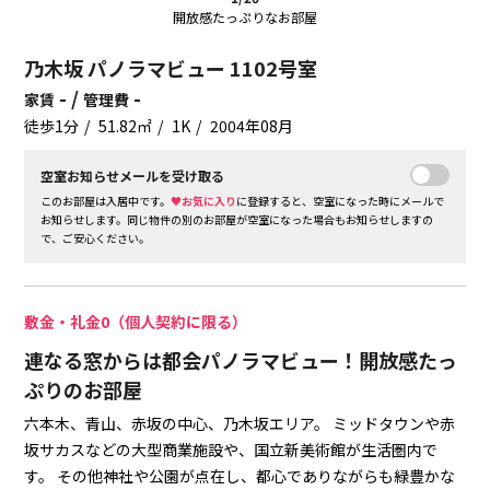
開放感たっぷりなお部屋
乃木坂 パノラマビュー 1102号室
- /
-
家賃
管理費
徒歩1分
51.82㎡
1K
2004年08月
空室お知らせメールを受け取る
このお部屋は入居中です。
♥お気に入り
に登録すると、空室になった時にメールで
お知らせします。同じ物件の別のお部屋が空室になった場合もお知らせしますの
で、ご安心ください。
敷金・礼金0（個人契約に限る）
連なる窓からは都会パノラマビュー！開放感たっ
ぷりのお部屋
六本木、青山、赤坂の中心、乃木坂エリア。
ミッドタウンや赤
坂サカスなどの大型商業施設や、国立新美術館が生活圏内で
す。
その他神社や公園が点在し、都心でありながらも緑豊かな