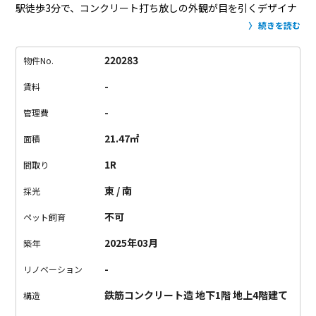
駅徒歩3分で、コンクリート打ち放しの外観が目を引くデザイナ
ーズマンション。
外観だけでなく、共有部もコンクリート打ち
続きを読む
放しで、エントランスもかっこいい。
※本物件にはエレベータ
ーが無いのでお部屋まで階段で上る必要があります。
お部屋に
220283
物件No.
入ってみると、12.68㎡の居室。
さらに、外階段を上ると、とて
-
賃料
も広いルーフバルコニーがあります。
この広さのルーフバルコ
ニーはなかなかお目にかかれないですよ！
もう一点、本物件の
-
管理費
アピールポイントとして、「IoT導入マンション」であること。
21.47㎡
面積
家電やモニター付きインターホンをスマホで一元管理できて、
外出先から家電を操作したり、来客確認して鍵の開錠する、な
1R
間取り
んてことも可能です。
本物件の欠点を挙げるとしたら、
線路沿
東 / 南
採光
いのため、窓を開けていると、電車の音が少し気になることで
すかね…
音については内覧時にご確認ください。
ここまで広い
不可
ペット飼育
ルーフバルコニーがある物件はかなりレアなので、早く埋まって
2025年03月
築年
しまうかも…
誰かに取られる前に、お問い合わせを！
-
リノベーション
鉄筋コンクリート造 地下1階 地上4階建て
構造