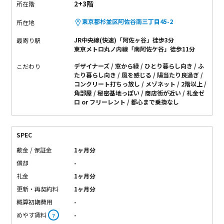
2+3階
所在階
東京都杉並区阿佐谷南三丁目45-2
所在地
JR中央線(快速)「阿佐ヶ谷」徒歩3分
最寄り駅
東京メトロ丸ノ内線「南阿佐ケ谷」徒歩11分
デザイナーズ
窓から緑
ひとり暮らし向き
ふ
こだわり
たり暮らし向き
風を感じる
陽当たり良過ぎ
コンクリート打ちっ放し
メゾネット
2階以上
角部屋
秘密基地っぽい
商店街が近い
礼金ゼ
ロ or フリーレント
都心まで乗換なし
SPEC
敷金 / 保証金
1ヶ月分
償却
-
礼金
1ヶ月分
更新・再契約料
1ヶ月分
概算初期費用
-
めやす賃料
-
？