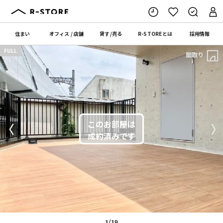
住まい
オフィス
/
店舗
貸す
/
売る
R-STORE
とは
採用情報
FULL
間取り
〈
〉
1/19