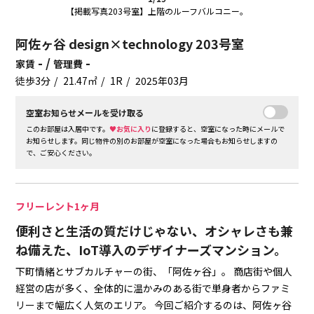
【掲載写真203号室】上階のルーフバルコニー。
阿佐ヶ谷 design×technology 203号室
- /
-
家賃
管理費
徒歩3分
21.47㎡
1R
2025年03月
空室お知らせメールを受け取る
このお部屋は入居中です。
♥お気に入り
に登録すると、空室になった時にメールで
お知らせします。同じ物件の別のお部屋が空室になった場合もお知らせしますの
で、ご安心ください。
フリーレント1ヶ月
便利さと生活の質だけじゃない、オシャレさも兼
ね備えた、IoT導入のデザイナーズマンション。
下町情緒とサブカルチャーの街、「阿佐ヶ谷」。
商店街や個人
経営の店が多く、全体的に温かみのある街で単身者からファミ
リーまで幅広く人気のエリア。
今回ご紹介するのは、阿佐ヶ谷