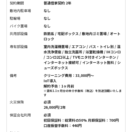
契約期間
普通借家契約 2年
敷地内駐車場
なし
駐輪場
なし
バイク置場
なし
共用部設備
鉄筋系 / 宅配ボックス / 敷地内ゴミ置場 / オート
ロック
専有部設備
室内洗濯機置場 / エアコン / バス・トイレ別 / 温
水洗浄便座 / 独立洗面所 / 浴室乾燥機 / IHコンロ
/ コンロ2口以上 / TVモニタ付きインターホン /
インターネット接続可 / インターネット無料 / シ
ューズボックス
備考
クリーニング費用：33,000円～
IoT導入
解約予告：1ヶ月前
※賃料1.1ヶ月分の仲介手数料（税込）を別途頂戴いたしま
す
火災保険
必須
26,000円/2年
保証会社利用
必須
初回保証料：総賃料の50% 月額保証料：700円
口座振替手数料：440円