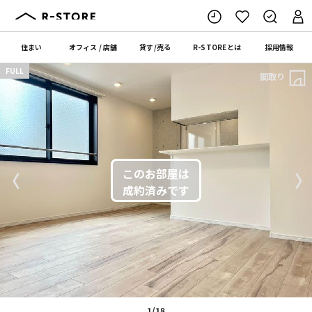
住まい
オフィス
/
店舗
貸す
/
売る
R-STORE
とは
採用情報
FULL
間取り
〈
〉
1/18