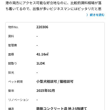
港の両方にアクセス可能な好立地なのに、比較的賃料相場が落
ち着いてるので、出張が多いビジネスマンにはピッタリだと思
います。
駅前にはスーパーや商業施設が充実しているので、普
続きを読む
段の買い物には困らないですね！
スタイリッシュでかっこいい
カウンターキッチンのある物件なので、駅前で買い物をして、
220306
物件No.
毎日料理しちゃいましょう！
自宅にかっこいいキッチンがある
-
賃料
と料理のモチベーションが上がりますし、調理スペースも広い
ので料理がはかどりそう！
各部屋が広めの設計になっています
-
管理費
し、トランクルームがあるので、普段使いしない荷物は収納し
41.16㎡
面積
ちゃって、ゆったりとした暮らしを楽しめます。
平米数や間取
り的にカップルの同棲やDINKs向きだと思うので、素敵な2人暮
1LDK
間取り
らしをしたい方、お問い合わせお待ちしております！
-
採光
小型犬相談可 / 猫相談可
ペット飼育
2025年02月
築年
-
リノベーション
鉄筋コンクリート造 地上5階建て
構造