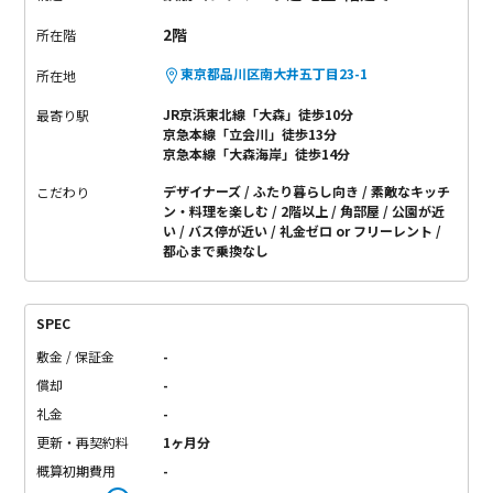
2階
所在階
東京都品川区南大井五丁目23-1
所在地
JR京浜東北線「大森」徒歩10分
最寄り駅
京急本線「立会川」徒歩13分
京急本線「大森海岸」徒歩14分
デザイナーズ
ふたり暮らし向き
素敵なキッチ
こだわり
ン・料理を楽しむ
2階以上
角部屋
公園が近
い
バス停が近い
礼金ゼロ or フリーレント
都心まで乗換なし
SPEC
敷金 / 保証金
-
償却
-
礼金
-
更新・再契約料
1ヶ月分
概算初期費用
-