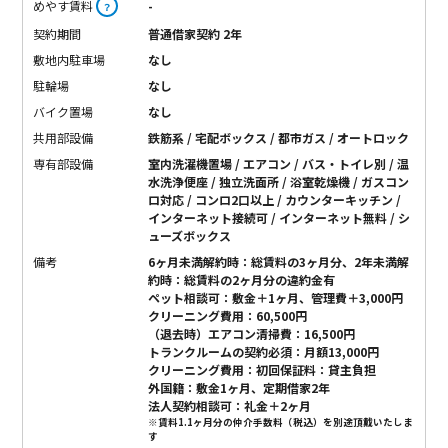
めやす賃料
-
？
契約期間
普通借家契約 2年
敷地内駐車場
なし
駐輪場
なし
バイク置場
なし
共用部設備
鉄筋系 / 宅配ボックス / 都市ガス / オートロック
専有部設備
室内洗濯機置場 / エアコン / バス・トイレ別 / 温
水洗浄便座 / 独立洗面所 / 浴室乾燥機 / ガスコン
ロ対応 / コンロ2口以上 / カウンターキッチン /
インターネット接続可 / インターネット無料 / シ
ューズボックス
備考
6ヶ月未満解約時：総賃料の3ヶ月分、2年未満解
約時：総賃料の2ヶ月分の違約金有
ペット相談可：敷金＋1ヶ月、管理費＋3,000円
クリーニング費用：60,500円
（退去時）エアコン清掃費：16,500円
トランクルームの契約必須：月額13,000円
クリーニング費用：初回保証料：貸主負担
外国籍：敷金1ヶ月、定期借家2年
法人契約相談可：礼金＋2ヶ月
※賃料1.1ヶ月分の仲介手数料（税込）を別途頂戴いたしま
す