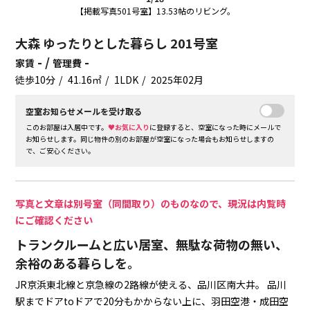
【掲載写真501号室】13.53帖のリビング。
大森 ゆったりとした暮らし 201号室
- /
-
家賃
管理費
徒歩10分
41.16㎡
1LDK
2025年02月
空室お知らせメールを受け取る
このお部屋は入居中です。
♥お気に入り
に登録すると、空室になった時にメールで
お知らせします。同じ物件の別のお部屋が空室になった場合もお知らせしますの
で、ご安心ください。
写真と文章は別号室（同間取り）のものなので、現況は内覧時
にご確認ください
トランクルームと広い居室、無駄な荷物の無い、
余裕のある暮らしを。
JR京浜東北線と京急線の2路線が使える、品川区南大井。
品川
駅までドアtoドアで20分もかからない上に、羽田空港・成田空