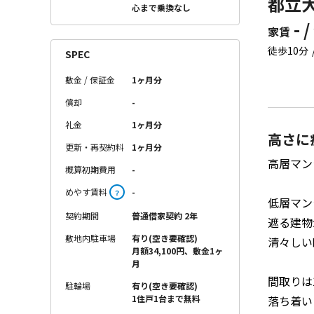
都立大
心まで乗換なし
- /
家賃
徒歩10分
SPEC
敷金 / 保証金
1ヶ月分
償却
-
礼金
1ヶ月分
高さに
更新・再契約料
1ヶ月分
高層マン
概算初期費用
-
めやす賃料
-
？
低層マン
契約期間
普通借家契約 2年
遮る建物
敷地内駐車場
有り(空き要確認)
清々しい
月額34,100円、敷金1ヶ
月
間取りは
駐輪場
有り(空き要確認)
落ち着い
1住戸1台まで無料