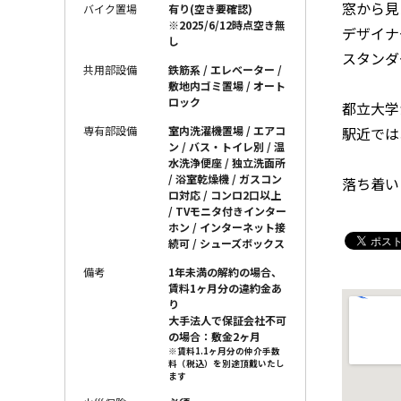
窓から見
バイク置場
有り(空き要確認)
※2025/6/12時点空き無
デザイナ
し
スタンダ
共用部設備
鉄筋系 / エレベーター /
敷地内ゴミ置場 / オート
ロック
都立大学
駅近では
専有部設備
室内洗濯機置場 / エアコ
ン / バス・トイレ別 / 温
水洗浄便座 / 独立洗面所
/ 浴室乾燥機 / ガスコン
落ち着い
ロ対応 / コンロ2口以上
/ TVモニタ付きインター
ホン / インターネット接
続可 / シューズボックス
備考
1年未満の解約の場合、
賃料1ヶ月分の違約金あ
り
大手法人で保証会社不可
の場合：敷金2ヶ月
※賃料1.1ヶ月分の仲介手数
料（税込）を別途頂戴いたし
ます