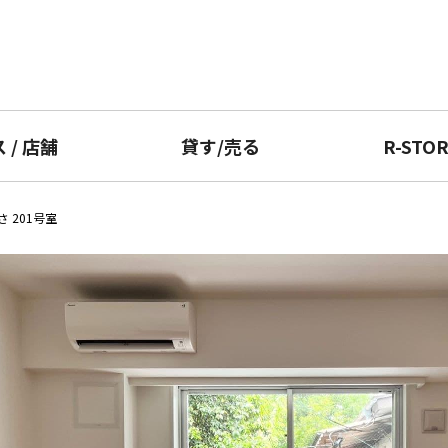
ス
/
店舗
貸す
/
売る
R-STO
 201号室