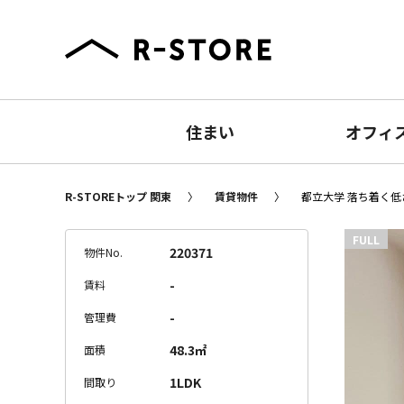
住まい
オフィ
R-STOREトップ 関東
賃貸物件
都立大学 落ち着く低さ
FULL
220371
物件No.
-
賃料
-
管理費
48.3㎡
面積
1LDK
間取り