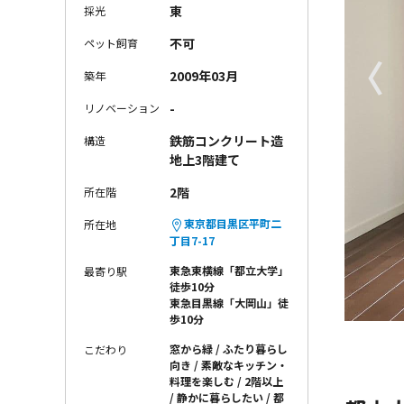
東
採光
不可
ペット飼育
〈
2009年03月
築年
-
リノベーション
鉄筋コンクリート造
構造
地上3階建て
2階
所在階
東京都目黒区平町二
所在地
丁目7-17
東急東横線「都立大学」
最寄り駅
徒歩10分
東急目黒線「大岡山」徒
歩10分
窓から緑
ふたり暮らし
こだわり
向き
素敵なキッチン・
料理を楽しむ
2階以上
静かに暮らしたい
都