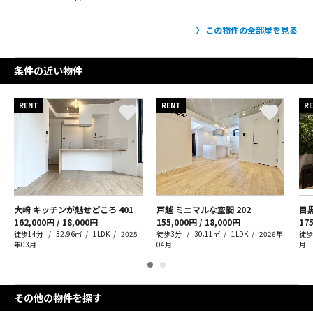
この物件の全部屋を見る
条件の近い物件
RENT
RENT
R
大崎 キッチンが魅せどころ
401
戸越 ミニマルな空間
202
目
162,000円 / 18,000円
155,000円 / 18,000円
175
徒歩14分
32.96㎡
1LDK
2025
徒歩3分
30.11㎡
1LDK
2026年
徒歩
年03月
04月
月
その他の物件を探す