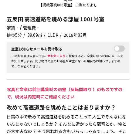
【掲載写真806号室】 日当たりよし
五反田 高速道路を眺める部屋 1001号室
- /
-
家賃
管理費
徒歩5分
39.69㎡
1LDK
2018年03月
空室お知らせメールを受け取る
このお部屋は入居中です。
♥お気に入り
に登録すると、空室になった時にメールで
お知らせします。同じ物件の別のお部屋が空室になった場合もお知らせしますの
で、ご安心ください。
写真と文章は前回募集時の別室（反転間取り ）のものですの
で、現況は内覧時にご確認ください
改めて高速道路を眺めたことはありますか？
日常の中で改めて高速道路を眺めることって
人生でそんなにな
いんじゃないでしょうか？
そんなに近かったら騒音とか、埃と
か大丈夫なの？
そう思われる方もいらっしゃるでしょう。
そこ