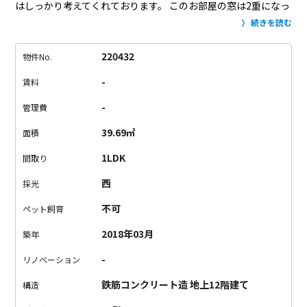
はしっかり考えてくれております。
このお部屋の窓は2重になっ
ていて
騒音が軽減されるのです。
やはり音は聞こえますが、
窓
続きを読む
を全開にしている時と比べると
気になりません。
バルコニーに
は
洗濯を干すための設備がしっかりついていますが、
室内にも
220432
物件No.
洗濯物を干せるように設備がございます。
埃が気になる方は部
-
賃料
屋干しで。
5.5畳のベッドルームには、奥行きたっぷりの収納
リ
ビングダイニングキッチン、玄関にも収納がございます。
洗面
-
管理費
台の蛇口はホースが伸ばせる仕様です。
使い勝手が良いに違い
39.69㎡
面積
ない！
リビングの窓が2重でも、
ベッドルームの窓が小さめで
も
日当たりは申し分なし。
このお部屋は、静かすぎると落ち着
1LDK
間取り
かない！
という方におすすめなのかもしれません。
車の走る音
西
採光
が好き。そんな方にも。
不可
ペット飼育
2018年03月
築年
-
リノベーション
鉄筋コンクリート造 地上12階建て
構造