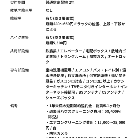
契約期間
普通借家契約 2年
敷地内駐車場
なし
駐輪場
有り(空き要確認)
月額440～660円※ラックの位置、上段・下段か
による
バイク置場
有り(空き要確認)
月額5,500円
共用部設備
鉄筋系 / エレベーター / 宅配ボックス / 敷地内ゴ
ミ置場 / トランクルーム / 都市ガス / オートロッ
ク
専有部設備
室内洗濯機置場 / エアコン / バス・トイレ別 / 温
水洗浄便座 / 独立洗面所 / 浴室乾燥機 / 追い焚き
風呂 / ガスコンロ対応 / コンロ2口以上 / カウン
ターキッチン / TVモニタ付きインターホン / イン
ターネット接続可 / BSアンテナ / CSアンテナ /
シューズボックス
備考
・1年未満の短期解約違約金：総賃料1ヶ月分
・退去時ハウスクリーニング費用：59,400円
（税込）
・エアコンクリーニング費用：15,000～25,000
円 / 台
・防犯カメラ