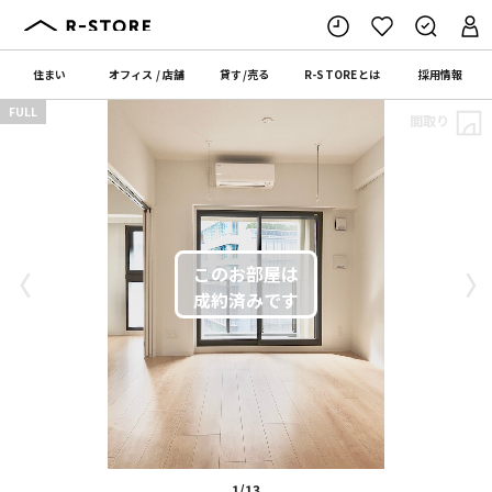
住まい
オフィス
/
店舗
貸す
/
売る
R-STORE
とは
採用情報
FULL
間取り
〈
〉
1/13