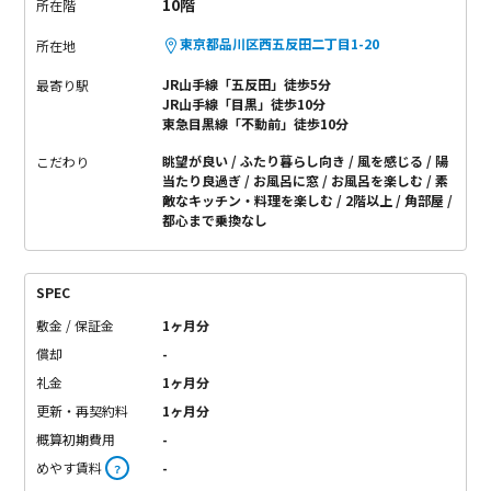
10階
所在階
東京都品川区西五反田二丁目1-20
所在地
JR山手線「五反田」徒歩5分
最寄り駅
JR山手線「目黒」徒歩10分
東急目黒線「不動前」徒歩10分
眺望が良い
ふたり暮らし向き
風を感じる
陽
こだわり
当たり良過ぎ
お風呂に窓
お風呂を楽しむ
素
敵なキッチン・料理を楽しむ
2階以上
角部屋
都心まで乗換なし
SPEC
敷金 / 保証金
1ヶ月分
償却
-
礼金
1ヶ月分
更新・再契約料
1ヶ月分
概算初期費用
-
めやす賃料
-
？