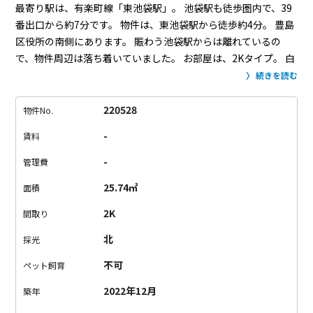
最寄り駅は、有楽町線「東池袋駅」。
池袋駅も徒歩圏内で、39
番出口から約7分です。
物件は、東池袋駅から徒歩約4分。
豊島
区役所の南側にあります。
賑わう池袋駅からは離れているの
で、物件周辺は落ち着いていました。
お部屋は、2Kタイプ。
白
とナチュラルベージュの優しい雰囲気漂う空間。
バルコニーか
続きを読む
らは豊島区役所の緑が見えます。
洋室は、セミシングルのベッ
ドが置けるくらいのコンパクトさ。
工夫してレイアウトをお楽
220528
物件No.
しみ下さい。
複数路線利用できて、通勤やお出かけがしやすい
-
賃料
便利な立地。
池袋駅方面まで出れば、外食もショッピングも娯
楽も楽しめちゃう。
仕事終わりや休日が充実すること間違いな
-
管理費
しです。
気になる方はぜひご内覧下さい。
25.74㎡
面積
2K
間取り
北
採光
不可
ペット飼育
2022年12月
築年