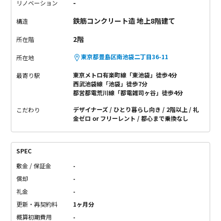
-
リノベーション
鉄筋コンクリート造 地上8階建て
構造
2階
所在階
東京都豊島区南池袋二丁目36-11
所在地
東京メトロ有楽町線「東池袋」徒歩4分
最寄り駅
西武池袋線「池袋」徒歩7分
都営都電荒川線「都電雑司ヶ谷」徒歩4分
デザイナーズ
ひとり暮らし向き
2階以上
礼
こだわり
金ゼロ or フリーレント
都心まで乗換なし
SPEC
敷金 / 保証金
-
償却
-
礼金
-
更新・再契約料
1ヶ月分
概算初期費用
-