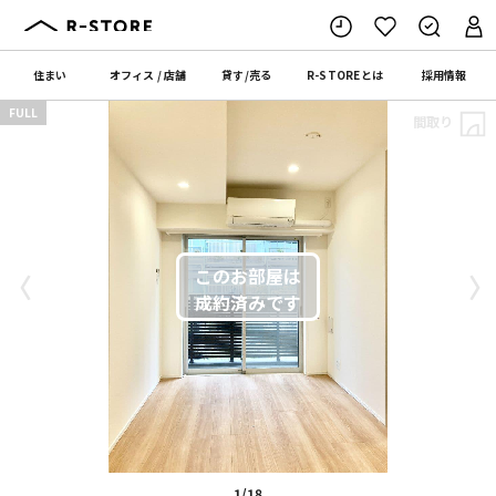
住まい
オフィス
/
店舗
貸す
/
売る
R-STORE
とは
採用情報
FULL
間取り
〈
〉
1/18