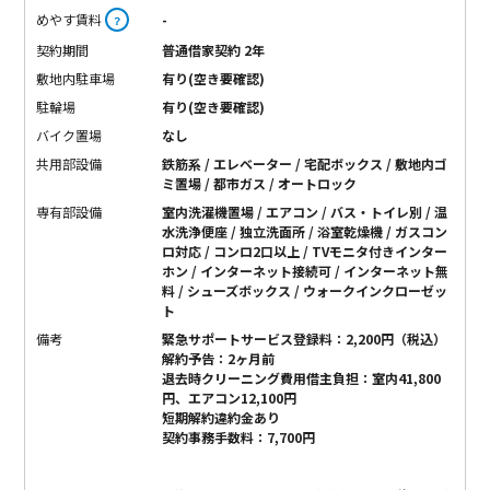
めやす賃料
-
？
契約期間
普通借家契約 2年
敷地内駐車場
有り(空き要確認)
駐輪場
有り(空き要確認)
バイク置場
なし
共用部設備
鉄筋系 / エレベーター / 宅配ボックス / 敷地内ゴ
ミ置場 / 都市ガス / オートロック
専有部設備
室内洗濯機置場 / エアコン / バス・トイレ別 / 温
水洗浄便座 / 独立洗面所 / 浴室乾燥機 / ガスコン
ロ対応 / コンロ2口以上 / TVモニタ付きインター
ホン / インターネット接続可 / インターネット無
料 / シューズボックス / ウォークインクローゼッ
ト
備考
緊急サポートサービス登録料：2,200円（税込）
解約予告：2ヶ月前
退去時クリーニング費用借主負担：室内41,800
円、エアコン12,100円
短期解約違約金あり
契約事務手数料：7,700円