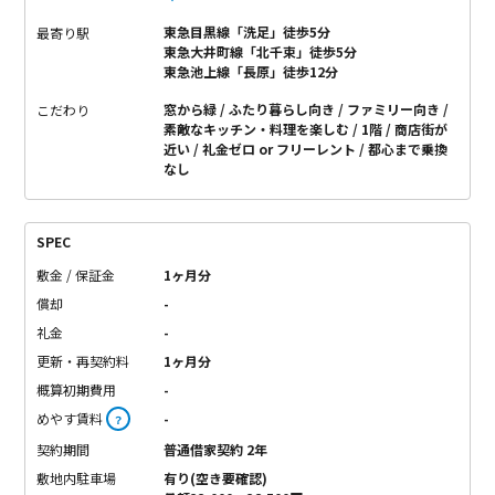
東急目黒線「洗足」徒歩5分
最寄り駅
東急大井町線「北千束」徒歩5分
東急池上線「長原」徒歩12分
窓から緑
ふたり暮らし向き
ファミリー向き
こだわり
素敵なキッチン・料理を楽しむ
1階
商店街が
近い
礼金ゼロ or フリーレント
都心まで乗換
なし
SPEC
敷金 / 保証金
1ヶ月分
償却
-
礼金
-
更新・再契約料
1ヶ月分
概算初期費用
-
めやす賃料
-
？
契約期間
普通借家契約 2年
敷地内駐車場
有り(空き要確認)