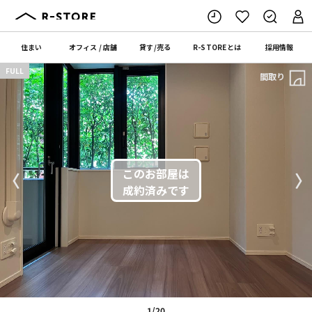
住まい
オフィス
/
店舗
貸す
/
売る
R-STORE
とは
採用情報
FULL
間取り
〈
〉
1/20