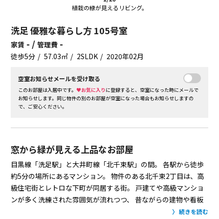
植栽の緑が見えるリビング。
洗足 優雅な暮らし方 105号室
- /
-
家賃
管理費
徒歩5分
57.03㎡
2SLDK
2020年02月
空室お知らせメールを受け取る
このお部屋は入居中です。
♥お気に入り
に登録すると、空室になった時にメールで
お知らせします。同じ物件の別のお部屋が空室になった場合もお知らせしますの
で、ご安心ください。
窓から緑が見える上品なお部屋
目黒線「洗足駅」と大井町線「北千束駅」の間。
各駅から徒歩
約5分の場所にあるマンション。
物件のある北千束2丁目は、高
級住宅街とレトロな下町が同居する街。
戸建てや高級マンショ
ンが多く洗練された雰囲気が流れつつ、
昔ながらの建物や看板
などが、どこか懐かしくて親しみやすい住環境です。
1Fのお部
続きを読む