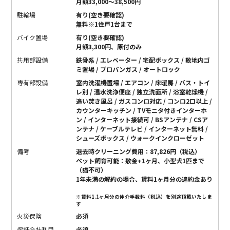
月額33,000～38,500円
駐輪場
有り(空き要確認)
無料※1住戸1台まで
バイク置場
有り(空き要確認)
月額3,300円、原付のみ
共用部設備
鉄骨系 / エレベーター / 宅配ボックス / 敷地内ゴ
ミ置場 / プロパンガス / オートロック
専有部設備
室内洗濯機置場 / エアコン / 床暖房 / バス・トイ
レ別 / 温水洗浄便座 / 独立洗面所 / 浴室乾燥機 /
追い焚き風呂 / ガスコンロ対応 / コンロ2口以上 /
カウンターキッチン / TVモニタ付きインターホ
ン / インターネット接続可 / BSアンテナ / CSア
ンテナ / ケーブルテレビ / インターネット無料 /
シューズボックス / ウォークインクローゼット
備考
退去時クリーニング費用：87,826円（税込）
ペット飼育可能：敷金+1ヶ月、小型犬1匹まで
（猫不可）
1年未満の解約の場合、賃料1ヶ月分の違約金あり
※賃料1.1ヶ月分の仲介手数料（税込）を別途頂戴いたしま
す
火災保険
必須
保証会社利用
必須