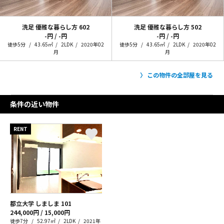
洗足 優雅な暮らし方
602
洗足 優雅な暮らし方
502
-円 / -円
-円 / -円
徒歩5分
43.65㎡
2LDK
2020年02
徒歩5分
43.65㎡
2LDK
2020年02
月
月
この物件の全部屋を見る
条件の近い物件
RENT
都立大学 しましま
101
244,000円 / 15,000円
徒歩7分
52.97㎡
2LDK
2021年