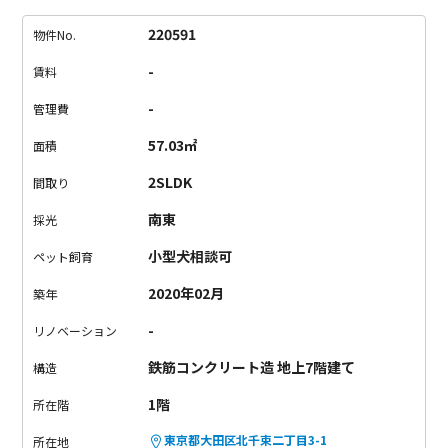
屋は、緑が見える窓が魅力的。
バルコニーまで入り込むのびの
びと育つ木が、日常に癒やしを与えてくれます。
2SLDKの間取
220591
物件No.
りで、ゆったり過ごす二人暮らしやファミリーにピッタリの広
-
賃料
さ。
ペットは小型犬1匹のみ飼育可能です。
穏やかで暮らしや
すい住環境で、優雅な暮らしを始めませんか。
-
管理費
57.03㎡
面積
2SLDK
間取り
南東
採光
小型犬相談可
ペット飼育
2020年02月
築年
-
リノベーション
鉄筋コンクリート造 地上7階建て
構造
1階
所在階
東京都大田区北千束二丁目3-1
所在地