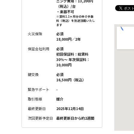
ニング費用：13,200円
（税込）/台
・楽器不可
※賃料1.1ヶ月分の仲介手数
料（税込）を別途頂戴いたし
ます
火災保険
必須
18,000円／2年
保証会社利用
必須
初回保証料：総賃料
30％〜 年次保証料：
10,000円
鍵交換
必須
16,500円（税込）
緊急サポート
-
取引態様
媒介
最終更新日
2025年12月14日
次回更新予定日
最終更新日から約2週間