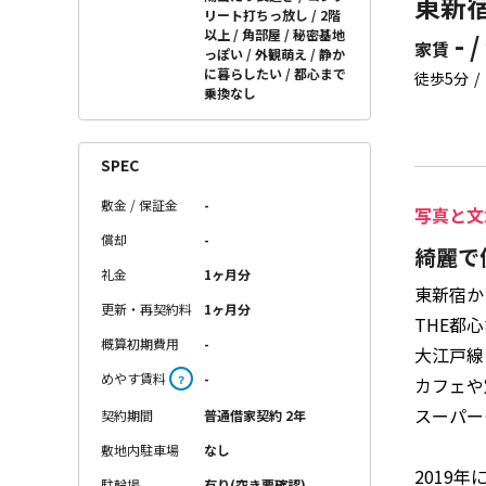
東新宿
リート打ちっ放し
2階
以上
角部屋
秘密基地
- /
家賃
っぽい
外観萌え
静か
に暮らしたい
都心まで
徒歩5分
乗換なし
SPEC
敷金 / 保証金
-
写真と文
償却
-
綺麗で
礼金
1ヶ月分
東新宿か
更新・再契約料
1ヶ月分
THE都
概算初期費用
-
大江戸線
めやす賃料
-
？
カフェや
スーパー
契約期間
普通借家契約 2年
敷地内駐車場
なし
2019
駐輪場
有り(空き要確認)