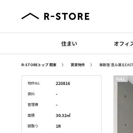
住まい
オフィ
R-STOREトップ 関東
賃貸物件
東新宿 澄み渡るEAST
FULL
220816
物件No.
-
賃料
-
管理費
30.32㎡
面積
1R
間取り