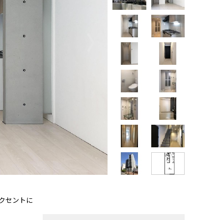
〉
クセントに
【