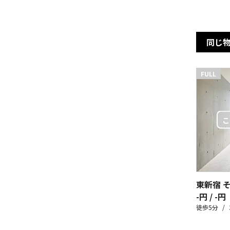
同じ
FULL
東新宿 
-円 / -円
徒歩5分