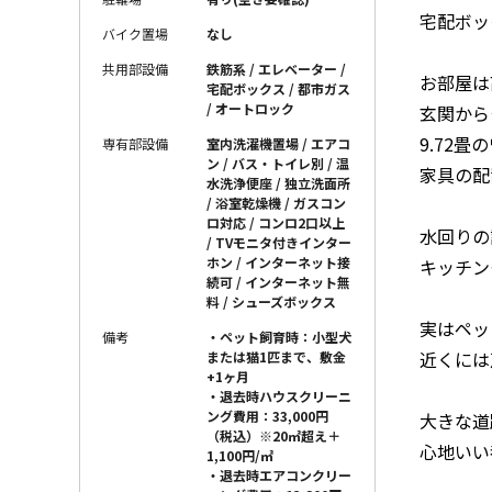
宅配ボッ
バイク置場
なし
共用部設備
鉄筋系 / エレベーター /
お部屋は
宅配ボックス / 都市ガス
/ オートロック
玄関から
9.72
専有部設備
室内洗濯機置場 / エアコ
ン / バス・トイレ別 / 温
家具の配
水洗浄便座 / 独立洗面所
/ 浴室乾燥機 / ガスコン
ロ対応 / コンロ2口以上
水回りの
/ TVモニタ付きインター
ホン / インターネット接
キッチン
続可 / インターネット無
料 / シューズボックス
実はペッ
備考
・ペット飼育時：小型犬
近くには
または猫1匹まで、敷金
+1ヶ月
・退去時ハウスクリーニ
ング費用：33,000円
大きな道
（税込）※20㎡超え＋
心地いい
1,100円/㎡
・退去時エアコンクリー