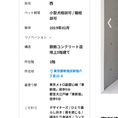
西
採光
小型犬相談可 / 猫相
ペット飼育
〈
談可
2019年02月
築年
-
リノベーション
鉄筋コンクリート造
構造
地上5階建て
2階
所在階
東京都新宿区新宿六
所在地
丁目23-8
東京メトロ副都心線「東
最寄り駅
新宿」徒歩5分
都営大江戸線「東新宿」
徒歩5分
デザイナーズ
ひとり暮
こだわり
らし向き
風を感じる
陽当たり良過ぎ
コンク