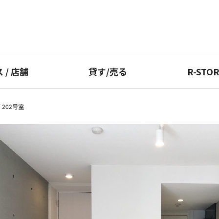
ス
/
店舗
貸す
/
売る
R-STO
 202号室