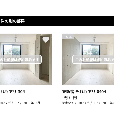
物件の別の部屋
FULL
それもアリ
304
東新宿 それもアリ
0404
-円 / -円
30.57㎡
1R
2019年02月
徒歩5分
30.57㎡
1R
2019年