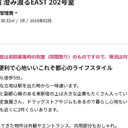
 澄み渡るEAST 202号室
-
管理費
30.32㎡
1R
2019年02月
章は前回募集時の別室（同間取り）のものですので、現況は内
便利で心地いいこれぞ都心のライフスタイル
ら徒歩5分。
心な立地は駅を出た時から一味違います。
と副都心線のある東新宿の上は大きな企業もたくさん入ってい
定食屋さん、ドラッグストアやジムもあるので暮らし心地もい
も近くに2件くらいあります。
年にできた物件は外観やエントランス、共用部分もおしゃれ。