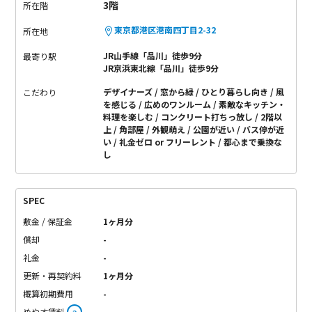
3階
所在階
東京都港区港南四丁目2-32
所在地
JR山手線「品川」徒歩9分
最寄り駅
JR京浜東北線「品川」徒歩9分
デザイナーズ
窓から緑
ひとり暮らし向き
風
こだわり
を感じる
広めのワンルーム
素敵なキッチン・
料理を楽しむ
コンクリート打ちっ放し
2階以
上
角部屋
外観萌え
公園が近い
バス停が近
い
礼金ゼロ or フリーレント
都心まで乗換な
し
SPEC
敷金 / 保証金
1ヶ月分
償却
-
礼金
-
更新・再契約料
1ヶ月分
概算初期費用
-
めやす賃料
-