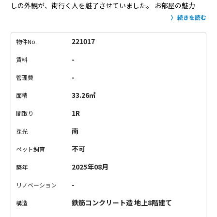
しの外観が、街行く人を魅了させていました。
お部屋の魅力
は、窓からの景色。
窓いっぱいに広がる海洋大学の豊かな緑
続きを読む
に、思わず心を奪われます。
室内は、コンクリートの冷たく艷
やかな質感と、木目の温かさが同居する空間。
洗練された静け
221017
物件No.
さの中に、柔らかな温もりが漂っています。
水回り以外は空間
-
賃料
がつながっていて、回遊性ある間取り。
収納の扉もなく、開放
感が出るような設計に惹かれました。
この景色、この空間。
こ
-
管理費
こでしか味わえないトキメキが待っています。
33.26㎡
面積
1R
間取り
南
採光
不可
ペット飼育
2025年08月
築年
-
リノベーション
鉄筋コンクリート造 地上8階建て
構造