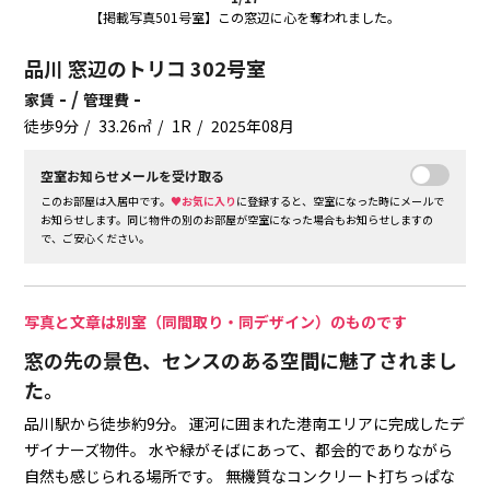
【掲載写真501号室】この窓辺に心を奪われました。
品川 窓辺のトリコ 302号室
- /
-
家賃
管理費
徒歩9分
33.26㎡
1R
2025年08月
空室お知らせメールを受け取る
このお部屋は入居中です。
♥お気に入り
に登録すると、空室になった時にメールで
お知らせします。同じ物件の別のお部屋が空室になった場合もお知らせしますの
で、ご安心ください。
写真と文章は別室（同間取り・同デザイン）のものです
窓の先の景色、センスのある空間に魅了されまし
た。
品川駅から徒歩約9分。
運河に囲まれた港南エリアに完成したデ
ザイナーズ物件。
水や緑がそばにあって、都会的でありながら
自然も感じられる場所です。
無機質なコンクリート打ちっぱな