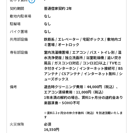
？
契約期間
普通借家契約 2年
敷地内駐車場
なし
駐輪場
なし
バイク置場
なし
共用部設備
鉄筋系 / エレベーター / 宅配ボックス / 敷地内ゴ
ミ置場 / オートロック
専有部設備
室内洗濯機置場 / エアコン / バス・トイレ別 / 温
水洗浄便座 / 独立洗面所 / 浴室乾燥機 / 追い焚き
風呂 / ガスコンロ対応 / コンロ2口以上 / TVモニ
タ付きインターホン / インターネット接続可 / BS
アンテナ / CSアンテナ / インターネット無料 / シ
ューズボックス
備考
退去時クリーニング費用：44,000円（税込）、
エアコン清掃費用：11,000円（税込）
1年未満の解約の場合、賃料1ヶ月分の違約金あり
楽器演奏・SOHO不可
※賃料1.1ヶ月分の仲介手数料（税込）を別途頂戴いたしま
す
火災保険
必須
16,550円