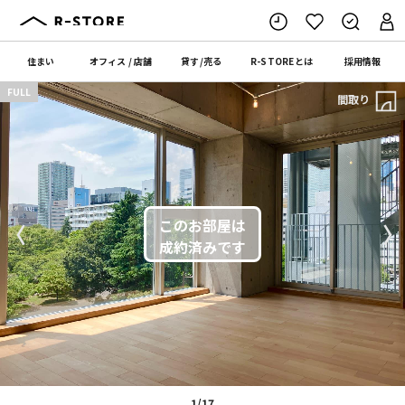
住まい
オフィス
/
店舗
貸す
/
売る
R-STORE
とは
採用情報
FULL
間取り
〈
〉
1/17