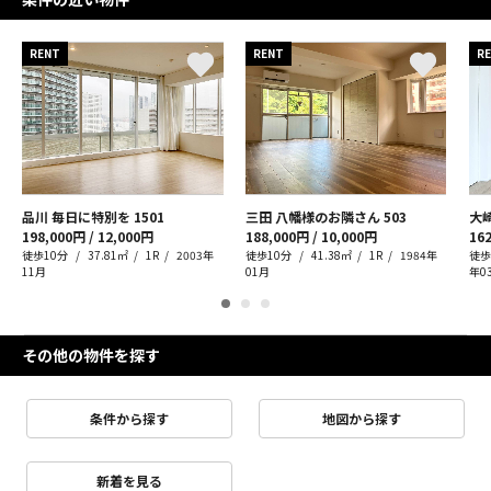
RENT
RENT
R
品川 毎日に特別を
1501
三田 八幡様のお隣さん
503
大
198,000円 / 12,000円
188,000円 / 10,000円
162
徒歩10分
37.81㎡
1R
2003年
徒歩10分
41.38㎡
1R
1984年
徒歩
11月
01月
年0
その他の物件を探す
条件から探す
地図から探す
新着を見る