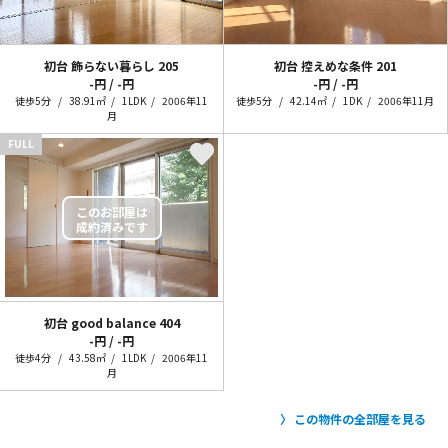
初台 飾らない暮らし
205
初台 控えめな条件
201
-円 / -円
-円 / -円
徒歩5分
38.91㎡
1LDK
2006年11
徒歩5分
42.14㎡
1DK
2006年11月
月
FULL
初台 good balance
404
-円 / -円
徒歩4分
43.58㎡
1LDK
2006年11
月
この物件の全部屋を見る