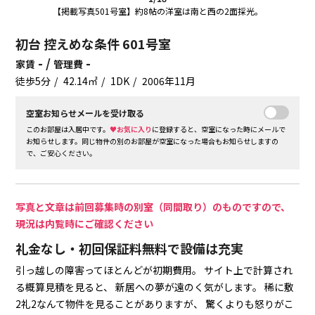
【掲載写真501号室】約8帖の洋室は南と西の2面採光。
初台 控えめな条件 601号室
- /
-
家賃
管理費
徒歩5分
42.14㎡
1DK
2006年11月
空室お知らせメールを受け取る
このお部屋は入居中です。
♥お気に入り
に登録すると、空室になった時にメールで
お知らせします。同じ物件の別のお部屋が空室になった場合もお知らせしますの
で、ご安心ください。
写真と文章は前回募集時の別室（同間取り）のものですので、
現況は内覧時にご確認ください
礼金なし・初回保証料無料で設備は充実
引っ越しの障害ってほとんどが初期費用。
サイト上で計算され
る概算見積を見ると、
新居への夢が遠のく気がします。
稀に敷
2礼2なんて物件を見ることがありますが、
驚くよりも怒りがこ