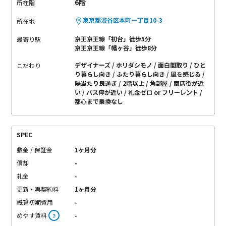
6階
所在階
東京都渋谷区本町一丁目10-3
所在地
京王京王線「初台」徒歩5分
最寄り駅
京王京王線「幡ヶ谷」徒歩8分
デザイナーズ
ホリダシモノ
面白間取り
ひと
こだわり
り暮らし向き
ふたり暮らし向き
風を感じる
陽当たり良過ぎ
2階以上
角部屋
商店街が近
い
バス停が近い
礼金ゼロ or フリーレント
都心まで乗換なし
SPEC
敷金 / 保証金
1ヶ月分
償却
-
礼金
-
更新・再契約料
1ヶ月分
概算初期費用
-
めやす賃料
-
？