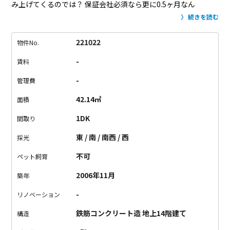
み上げてくるのでは？
保証会社必須なら更に0.5ヶ月なん
て。。。
この物件であれば礼金0の初回保証料も借主負担。
敷
続きを読む
金も1ヶ月なので初期費用のハードルは、
かなり低めに設定され
ています。
部屋はシンプルな内装ですが設備はかなり充実。
浴
221022
物件No.
室乾燥・追炊・ウォシュレットの
水回り3大設備がついてこの条
-
賃料
件はありがたい。
お部屋の価値って結局は金額。
費用に見合っ
た物件こそが一番なのではないでしょうか？
-
管理費
42.14㎡
面積
1DK
間取り
東 / 南 / 南西 / 西
採光
不可
ペット飼育
2006年11月
築年
-
リノベーション
鉄筋コンクリート造 地上14階建て
構造