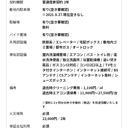
契約期間
普通借家契約 2年
敷地内駐車場
有り(空き要確認)
※2021.8.27.現在空きなし
駐輪場
有り(空き要確認)
無料
バイク置場
有り(空き要確認)
共用部設備
鉄筋系 / エレベーター / 宅配ボックス / 敷地内ゴ
ミ置場 / 都市ガス / オートロック
専有部設備
室内洗濯機置場 / エアコン / バス・トイレ別 / 温
水洗浄便座 / 独立洗面所 / 浴室乾燥機 / 追い焚き
風呂 / ガスコンロ対応 / コンロ2口以上 / TVモニ
タ付きインターホン / インターネット接続可 / BS
アンテナ / CSアンテナ / インターネット無料 / シ
ューズボックス
備考
退去時クリーニング費用：1,100円／㎡
退去時エアコン清掃費：11,000円〜27,500円/台
※賃料1.1ヶ月分の仲介手数料（税込）を別途頂戴いたしま
す
火災保険
必須
22,000円／2年
保証会社利用
必須