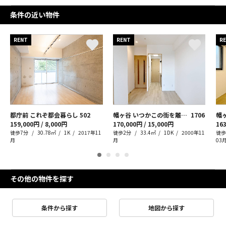
条件の近い物件
RENT
RENT
R
都庁前 これぞ都会暮らし
502
幡ヶ谷 いつかこの街を離れても
1706
幡
159,000円 / 8,000円
170,000円 / 15,000円
163
徒歩7分
30.78㎡
1K
2017年11
徒歩2分
33.4㎡
1DK
2000年11
徒歩
月
月
03
その他の物件を探す
条件から探す
地図から探す