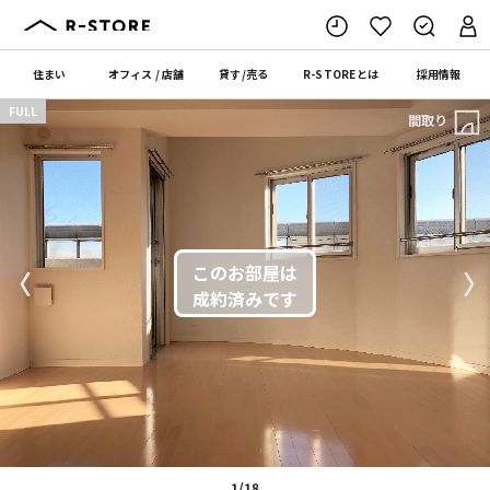
住まい
オフィス
/
店舗
貸す
/
売る
R-STORE
とは
採用情報
FULL
間取り
〈
〉
1/18