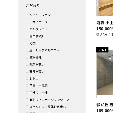
こだわり
リノベーション
沼袋 小
デザイナーズ
150,000
ホリダシモノ
徒歩4分
面白間取り
奇抜
RENT
庭・ルーフバルコニー
窓から緑
眺望が良い
天井が高い
レトロ
平屋・古民家
戸建て・一棟
有名ヴィンテージマンション
緑が丘 
スケルトン・躯体むき出し
169,000