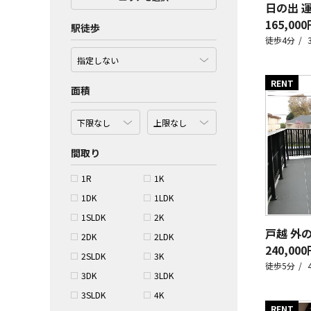
日の出 
165,000
駅徒歩
徒歩4分
RENT
面積
間取り
1R
1K
1DK
1LDK
1SLDK
2K
戸越 外
2DK
2LDK
240,000
2SLDK
3K
徒歩5分
3DK
3LDK
3SLDK
4K
RENT