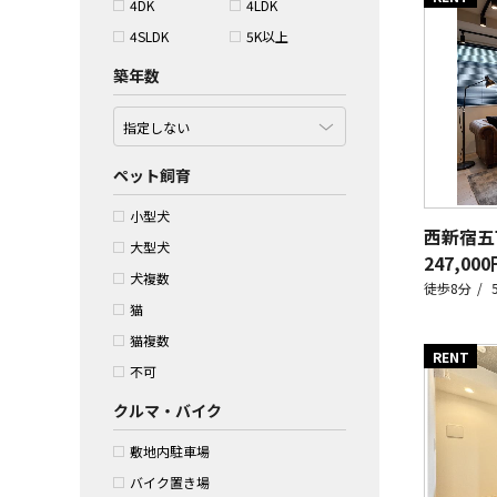
4DK
4LDK
4SLDK
5K以上
築年数
ペット飼育
小型犬
西新宿五
大型犬
247,000
犬複数
徒歩8分
猫
猫複数
RENT
不可
クルマ・バイク
敷地内駐車場
バイク置き場