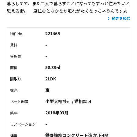
暮らしてて、また二人で暮らすことになってもずっと住みたいと
思える街。
一度住むとなかなか離れがたくなっちゃうんですよ
ね。
おしゃれなお店がたくさんあるし、飲み屋さんもたくさ
続きを読む
ん。
住んでて楽しい街です。
http://town.r-
store.jp/archives/2579
そんな人気の三軒茶屋に人気シリーズ
221465
物件No.
ができました！
外観からかっこいい物件。
しっかりオートロッ
-
賃料
クもついてるし、安心です。
二人暮らしにちょうどいいお部
屋。
なによりキッチンが大きい！
カウンターキッチンなので作
-
管理費
業しつつお互いの顔が見れるのはいいですよね。
街も一緒に、
58.39㎡
面積
お部屋もきっと気に入って頂けるはずです。
《主な備考・注意
点》
・ペット飼育相談可（敷金1ヶ月プラス／退去時償却）
・
2LDK
間取り
SOHO利用相談可（敷金1ヶ月プラス／退去時償却）
東
採光
小型犬相談可 / 猫相談可
ペット飼育
2018年03月
築年
-
リノベーション
鉄骨鉄筋コンクリート造 地下4階
構造