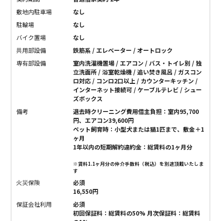
敷地内駐車場
なし
駐輪場
なし
バイク置場
なし
共用部設備
鉄筋系 / エレベーター / オートロック
専有部設備
室内洗濯機置場 / エアコン / バス・トイレ別 / 独
立洗面所 / 浴室乾燥機 / 追い焚き風呂 / ガスコン
ロ対応 / コンロ2口以上 / カウンターキッチン /
インターネット接続可 / ケーブルテレビ / シュー
ズボックス
備考
退去時クリーニング費用借主負担：室内95,700
円、エアコン39,600円
ペット飼育時：小型犬または猫1匹まで、敷金＋1
ヶ月
1年以内の短期解約違約金：総賃料の1ヶ月分
※賃料1.1ヶ月分の仲介手数料（税込）を別途頂戴いたしま
す
火災保険
必須
16,550円
保証会社利用
必須
初回保証料：総賃料の50% 月次保証料：総賃料