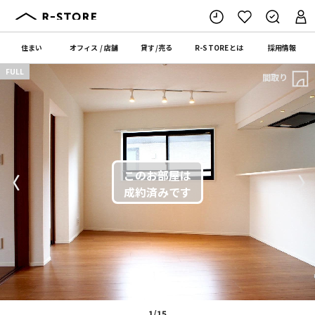
住まい
オフィス
/
店舗
貸す
/
売る
R-STORE
とは
採用情報
FULL
間取り
〈
〉
1/15