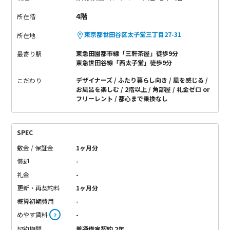
4階
所在階
東京都世田谷区太子堂三丁目27-31
所在地
東急田園都市線「三軒茶屋」徒歩9分
最寄り駅
東急世田谷線「西太子堂」徒歩9分
デザイナーズ
ふたり暮らし向き
風を感じる
こだわり
お風呂を楽しむ
2階以上
角部屋
礼金ゼロ or
フリーレント
都心まで乗換なし
SPEC
敷金 / 保証金
1ヶ月分
償却
-
礼金
-
更新・再契約料
1ヶ月分
概算初期費用
-
めやす賃料
-
？
契約期間
普通借家契約 2年