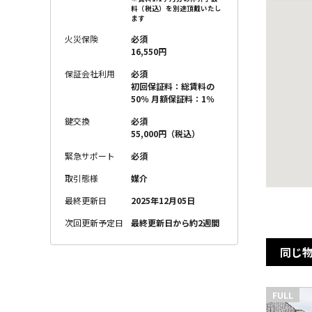
料（税込）を別途頂戴いたし
ます
火災保険
必須
16,550円
保証会社利用
必須
初回保証料：総賃料の
50％ 月額保証料：1％
鍵交換
必須
55,000円（税込）
緊急サポート
必須
取引態様
媒介
最終更新日
2025年12月05日
次回更新予定日
最終更新日から約2週間
同じ
FULL