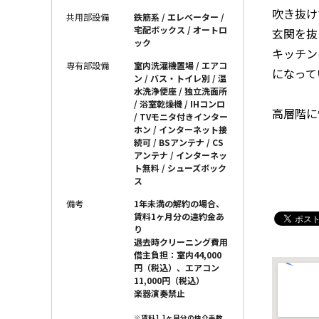
吹き抜け
共用部設備
鉄筋系 / エレベーター /
宅配ボックス / オートロ
玄関を抜
ック
キッチン
専有部設備
室内洗濯機置場 / エアコ
になって
ン / バス・トイレ別 / 温
水洗浄便座 / 独立洗面所
/ 浴室乾燥機 / IHコンロ
高層階に
/ TVモニタ付きインター
ホン / インターネット接
続可 / BSアンテナ / CS
アンテナ / インターネッ
ト無料 / シューズボック
ス
備考
1年未満の解約の場合、
賃料1ヶ月分の違約金あ
り
退去時クリーニング費用
借主負担：室内44,000
円（税込）、エアコン
11,000円（税込）
楽器演奏禁止
※賃料1.1ヶ月分の仲介手数