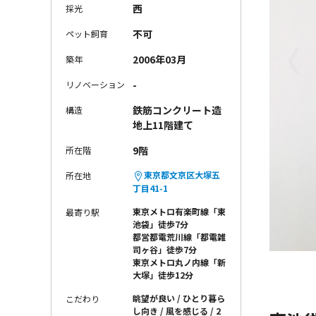
西
採光
不可
ペット飼育
〈
2006年03月
築年
-
リノベーション
鉄筋コンクリート造
構造
地上11階建て
9階
所在階
東京都文京区大塚五
所在地
丁目41-1
東京メトロ有楽町線「東
最寄り駅
池袋」徒歩7分
都営都電荒川線「都電雑
司ヶ谷」徒歩7分
東京メトロ丸ノ内線「新
大塚」徒歩12分
眺望が良い
ひとり暮ら
こだわり
し向き
風を感じる
2