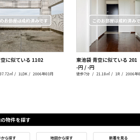
青空に似ている
1102
東池袋 青空に似ている
201
-円 / -円
37.72㎡
1LDK
2006年03月
徒歩7分
21.18㎡
1R
2006年
他の物件を探す
件から探す
地図から探す
新着を見る