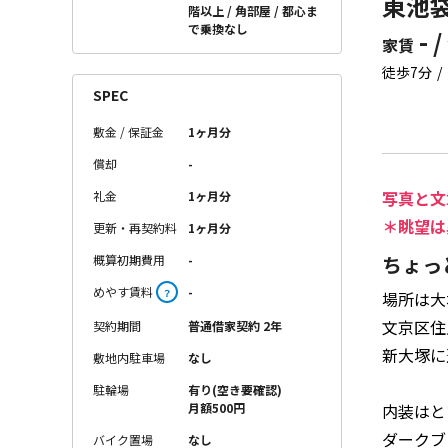
東池袋
階以上
角部屋
都心ま
で乗換なし
- /
家賃
徒歩7分
SPEC
敷金 / 保証金
1ヶ月分
償却
-
写真と文
礼金
1ヶ月分
＊眺望は
更新・再契約料
1ヶ月分
ちょっ
概算初期費用
-
めやす賃料
-
？
場所は大
文京区住
契約期間
普通借家契約 2年
新大塚に
敷地内駐車場
なし
駐輪場
有り(空き要確認)
内装はと
月額500円
ダークブ
バイク置場
なし