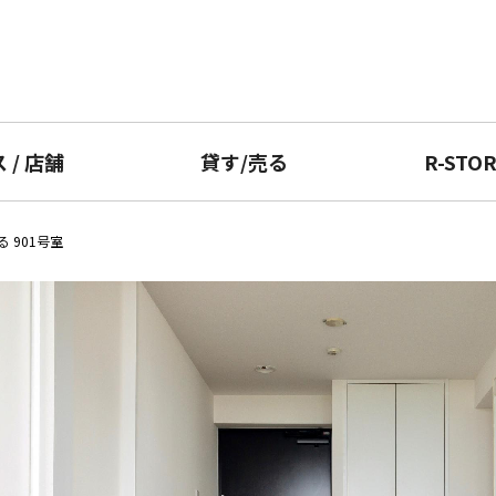
ス
/
店舗
貸す
/
売る
R-STO
 901号室