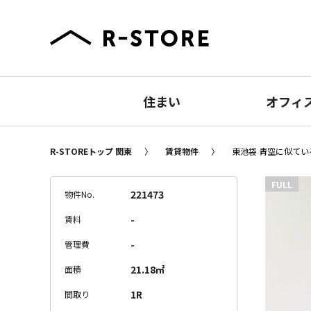
住まい
オフィ
R-STOREトップ 関東
賃貸物件
東池袋 青空に似ている
FULL
221473
物件No.
-
賃料
-
管理費
21.18㎡
面積
1R
間取り