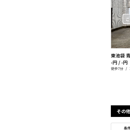
東池袋 
-円 / -円
徒歩7分
その
条