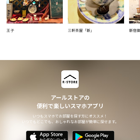
王子
三軒茶屋「新」
新宿
アールストアの
便利で楽しいスマホアプリ
いつもスマホでお部屋を探す方にオススメ！
いつでもどこでも、おしゃれなお部屋が簡単に探せます。