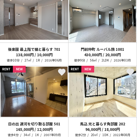
後楽園 最上階で猫と暮らす
701
門前仲町 ルーバル族
1001
138,000円 / 10,000円
430,000円 / 20,000円
徒歩10分
27㎡
1R
2016年06月
徒歩9分
56㎡
2LDK
2026年03月
RENT
NEW
RENT
NEW
日の出 運河を切り取る部屋
501
馬込 光と暮らす角部屋
202
165,000円 / 12,000円
96,000円 / 18,000円
徒歩4分
34㎡
1K
2007年09月
徒歩2分
20㎡
1DK
2022年08月