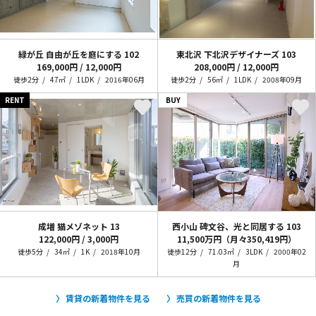
緑が丘 自由が丘を庭にする
102
東北沢 下北沢デザイナーズ
103
169,000円 / 12,000円
208,000円 / 12,000円
徒歩2分
47㎡
1LDK
2016年06月
徒歩2分
56㎡
1LDK
2008年09月
RENT
BUY
成増 猫メゾネット
13
西小山 碑文谷、光と同居する
103
122,000円 / 3,000円
11,500万円（月々350,419円）
徒歩5分
34㎡
1K
2018年10月
徒歩12分
71.03㎡
3LDK
2000年02
月
賃貸の新着物件を見る
売買の新着物件を見る