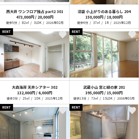
西大井 ワンフロア独占 part2
301
沼袋 小上がりのある暮らし
204
473,000円 / 20,000円
150,000円 / 18,000円
徒歩5分
82㎡
3LDK
2026年02月
徒歩4分
37㎡
1R
2025年12月
RENT
RENT
大森海岸 天井シアター
302
武蔵小山 窓と緑の家
201
132,000円 / 6,000円
395,000円 / 15,000円
徒歩3分
25㎡
1DK
2025年12月
徒歩13分
73㎡
1SLDK
2008年03月
RENT
RENT