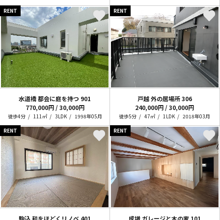
RENT
RENT
水道橋 都会に庭を持つ
901
戸越 外の居場所
306
770,000円 / 30,000円
240,000円 / 30,000円
徒歩4分
111㎡
3LDK
1998年05月
徒歩5分
47㎡
1LDK
2018年03月
RENT
RENT
駒込 和をほどくリノベ
401
成増 ガレージと木の家
101