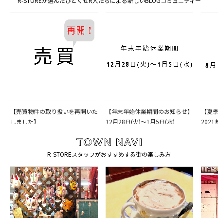
R-STOREが選んだひとくせR人たちによる新しいBLOGコミュニティー
【売買物件の取り扱いを再開いた
【年末年始休業期間のお知らせ】
【夏
しました】
12月28日(火)〜1月5日(水)
2021
R-STOREスタッフがおすすめする街の楽しみ方