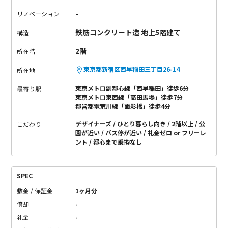
-
リノベーション
鉄筋コンクリート造 地上5階建て
構造
2階
所在階
東京都新宿区西早稲田三丁目26-14
所在地
東京メトロ副都心線「西早稲田」徒歩6分
最寄り駅
東京メトロ東西線「高田馬場」徒歩7分
都営都電荒川線「面影橋」徒歩4分
デザイナーズ
ひとり暮らし向き
2階以上
公
こだわり
園が近い
バス停が近い
礼金ゼロ or フリーレ
ント
都心まで乗換なし
SPEC
敷金 / 保証金
1ヶ月分
償却
-
礼金
-