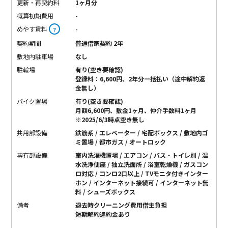
更新・再契約料
1ヶ月分
概算初期費用
-
めやす賃料
-
？
契約期間
普通借家契約 2年
敷地内駐車場
なし
駐輪場
有り(空き要確認)
登録料：6,600円、2年分一括払い（途中解約返
金無し）
バイク置場
有り(空き要確認)
月額6,600円、敷金1ヶ月、仲介手数料1ヶ月
※2025/6/3時点空き無し
共用部設備
鉄筋系 / エレベーター / 宅配ボックス / 敷地内ゴ
ミ置場 / 都市ガス / オートロック
専有部設備
室内洗濯機置場 / エアコン / バス・トイレ別 / 温
水洗浄便座 / 独立洗面所 / 浴室乾燥機 / ガスコン
ロ対応 / コンロ2口以上 / TVモニタ付きインター
ホン / インターネット接続可 / インターネット無
料 / シューズボックス
備考
退去時クリーニング費用借主負担
短期解約違約金あり