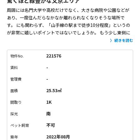
驚くほど緑豊かな文京エリア
周囲には名門大学や高校だけでなく、大きな病院や公園などが
あり、一度住んだらなかなか離れられなくなりそうな場所で
す。
にも関わらず、「山手線の駅まで徒歩10分程度」というの
が非常に嬉しいポイントではないでしょうか。
もう少し東側に
行くとさすがに電車やバスなどを利用して山手線へ出る必要が
続きを読む
ありますが、ギリギリ「色々享受できるエリア」だと個人的に
は思っています。
そんな「いいとこ取り」の絶妙なポジショ
221576
物件No.
ン。
たまたま歩いていて出会ったのですが、建物を囲うように
-
賃料
植えられた数十種類の木々に目を奪われたのが最初でした。
「あ、なんか良さそう」と。
その期待は、無事裏切られません
-
管理費
でした。
新しい物件も古い物件も、それぞれの良さがあります
25.53㎡
面積
よね。
新しい物件は「味わい」や「経年変化」を楽しむのでは
なく、「最新設備」や「快適な環境」を楽しみましょう。
どち
1K
間取り
らが良い、という話ではなく。
みんな違って、みんな良い。
こ
南
採光
の建物ならではの「楽しみ」を見つけてください。
不可
ペット飼育
2022年08月
築年