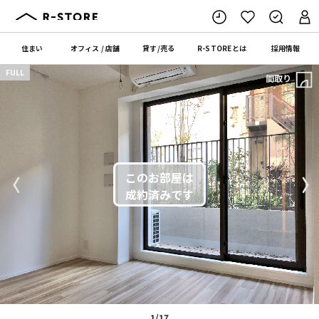
住まい
オフィス
/
店舗
貸す
/
売る
R-STORE
とは
採用情報
FULL
間取り
〈
〉
1/17