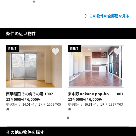
月
この物件の全部屋を見る
条件の近い物件
RENT
RENT
西早稲田 その角その溝
1002
東中野 nakano pop-bone-
1001
134,000円 / 6,000円
134,000円 / 6,000円
徒歩3分
24.01㎡
1K
2009年05
徒歩8分
30.81㎡
1R
1997年03
月
月
その他の物件を探す