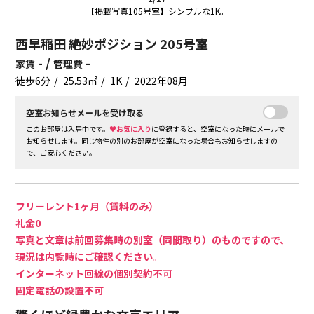
【掲載写真105号室】シンプルな1K。
西早稲田 絶妙ポジション 205号室
- /
-
家賃
管理費
徒歩6分
25.53㎡
1K
2022年08月
空室お知らせメールを受け取る
このお部屋は入居中です。
♥お気に入り
に登録すると、空室になった時にメールで
お知らせします。同じ物件の別のお部屋が空室になった場合もお知らせしますの
で、ご安心ください。
フリーレント1ヶ月（賃料のみ）
礼金0
写真と文章は前回募集時の別室（同間取り）のものですので、
現況は内覧時にご確認ください。
インターネット回線の個別契約不可
固定電話の設置不可