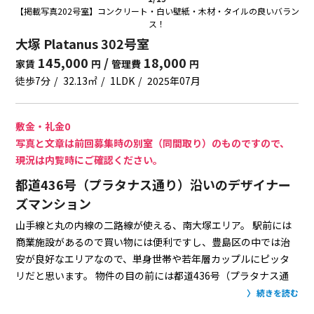
【掲載写真202号室】コンクリート・白い壁紙・木材・タイルの良いバラン
ス！
大塚 Platanus 302号室
145,000
/
18,000
家賃
円
管理費
円
徒歩7分
32.13㎡
1LDK
2025年07月
敷金・礼金0
写真と文章は前回募集時の別室（同間取り）のものですので、
現況は内覧時にご確認ください。
都道436号（プラタナス通り）沿いのデザイナー
ズマンション
山手線と丸の内線の二路線が使える、南大塚エリア。
駅前には
商業施設があるので買い物には便利ですし、豊島区の中では治
安が良好なエリアなので、単身世帯や若年層カップルにピッタ
リだと思います。
物件の目の前には都道436号（プラタナス通
り）が通ってますが、お部屋の窓がペアガラスなので、車の音は
続きを読む
そんなに気にならないです。
号室によっては、街路樹のプラタ