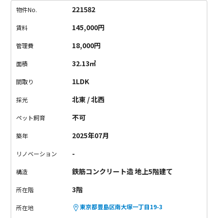
ナスの緑が見れて、借景として使えます！
都心の物件で窓から
221582
物件No.
緑が見れるって結構貴重ですよ！
お部屋の間取りについて、
本
145,000円
賃料
物件は全ての号室が、室内に入ってすぐのところにキッチンス
ペースがあるんです。
買い物から帰って、すぐ食材を冷蔵庫に
18,000円
管理費
入れられるので、動線に無駄が無いんです！
キッチンが部屋の
32.13㎡
面積
奥にあると、重たい荷物を持ったまま、そこまで運ばないとい
けないので、毎日自炊する人からすれば、ちりつもでかなりス
1LDK
間取り
トレスに感じるんですよね…
料理する人の気持ちを分かって
北東 / 北西
採光
る、愛のある設計だと思います。
内装は、コンクリート・白い
壁紙・木材・タイルが良い塩梅で使われていて、
デザイナーズ
不可
ペット飼育
感はちゃんとあるけど、尖りすぎてない、ちょうど良いバラン
2025年07月
築年
ス。
オシャレさと住みやすさを両立してる、絶妙なデザイナー
ズ物件って感じです！
都心の主要エリアへのアクセスが良好で
-
リノベーション
通勤にも便利ですし、
山手線沿線の中では賃料も抑えめなの
鉄筋コンクリート造 地上5階建て
で、初めての東京一人暮らしや、カップルでの同棲に、本物件
構造
いかがですか。
3階
所在階
東京都豊島区南大塚一丁目19-3
所在地