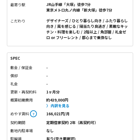
JR山手線「大塚」徒歩7分
最寄り駅
東京メトロ丸ノ内線「新大塚」徒歩7分
デザイナーズ
ひとり暮らし向き
ふたり暮らし
こだわり
向き
風を感じる
陽当たり良過ぎ
素敵なキッ
チン・料理を楽しむ
2階以上
角部屋
礼金ゼ
ロ or フリーレント
都心まで乗換なし
SPEC
敷金 / 保証金
-
償却
-
礼金
-
更新・再契約料
1ヶ月分
概算初期費用
約439,000円
内訳を見る
めやす賃料
166,021円/月
？
契約期間
定期借家契約 2年（再契約可）
敷地内駐車場
なし
駐輪場
有り(空き要確認)