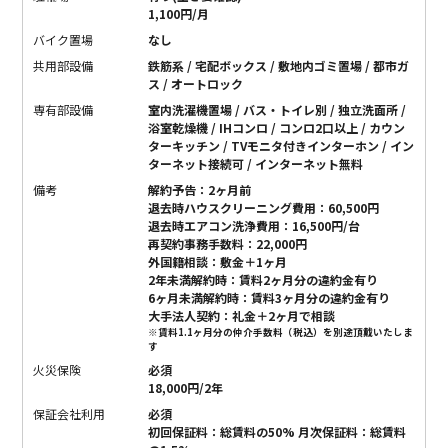
1,100円/月
バイク置場
なし
共用部設備
鉄筋系 / 宅配ボックス / 敷地内ゴミ置場 / 都市ガ
ス / オートロック
専有部設備
室内洗濯機置場 / バス・トイレ別 / 独立洗面所 /
浴室乾燥機 / IHコンロ / コンロ2口以上 / カウン
ターキッチン / TVモニタ付きインターホン / イン
ターネット接続可 / インターネット無料
備考
解約予告：2ヶ月前
退去時ハウスクリーニング費用：60,500円
退去時エアコン洗浄費用：16,500円/台
再契約事務手数料：22,000円
外国籍相談：敷金＋1ヶ月
2年未満解約時：賃料2ヶ月分の違約金有り
6ヶ月未満解約時：賃料3ヶ月分の違約金有り
大手法人契約：礼金＋2ヶ月で相談
※賃料1.1ヶ月分の仲介手数料（税込）を別途頂戴いたしま
す
火災保険
必須
18,000円/2年
保証会社利用
必須
初回保証料：総賃料の50% 月次保証料：総賃料