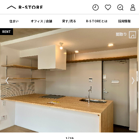
住まい
オフィス
/
店舗
貸す
/
売る
R-STORE
とは
採用情報
RENT
間取り
〈
〉
1/19