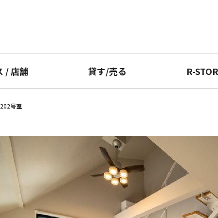
ス
/
店舗
貸す
/
売る
R-STO
202号室