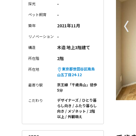
-
採光
-
ペット飼育
〈
2021年11月
築年
-
リノベーション
木造 地上3階建て
構造
2階
所在階
東京都世田谷区南烏
所在地
山五丁目24-12
京王線「千歳烏山」徒歩
最寄り駅
5分
デザイナーズ
ひとり暮
こだわり
らし向き
ふたり暮らし
向き
メゾネット
2階
以上
外観萌え