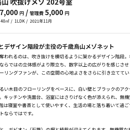
山 吹抜けメゾ 202号室
7,000
/
5,000
円
管理費
円
40㎡
1LDK
2021年11月
とデザイン階段が主役の千歳烏山メゾネット
奪われるのは、吹き抜けを横切るように架かるデザイン階段。
ならではの立体感がより際立ち、数字以上の広がりを感じさせ
ーリングファンが、この空間の心地よさをさらに引き立ててい
るい木目のフローリングをベースに、白い壁とブラックのアク
。キッチンや洗面台、浴室にはさりげなく色が添えられ、無機
階は寝室や書斎として使いやすく、生活の場と落ち着いて過ご
トならではです。
と、ガビオン（石籠）の塀と植栽が迎えてくれます。無機質な