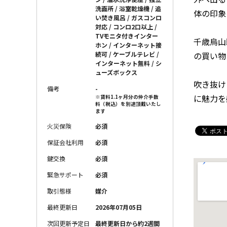
洗面所 / 浴室乾燥機 / 追
体の印象
い焚き風呂 / ガスコンロ
対応 / コンロ2口以上 /
TVモニタ付きインター
千歳烏山
ホン / インターネット接
の買い物
続可 / ケーブルテレビ /
インターネット無料 / シ
ューズボックス
吹き抜け
備考
-
に魅力を
※賃料1.1ヶ月分の仲介手数
料（税込）を別途頂戴いたし
ます
火災保険
必須
保証会社利用
必須
鍵交換
必須
緊急サポート
必須
取引態様
媒介
最終更新日
2026年07月05日
次回更新予定日
最終更新日から約2週間