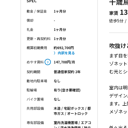
千歳烏
SPEC
13
敷金 / 保証金
1ヶ月分
家賃
償却
-
徒歩5分
礼金
1ヶ月分
更新・再契約料
1ヶ月分
吹抜け
概算初期費用
約692,700円
内訳を見る
まず目を
めやす賃料
147,708円/月
ゾネット
？
む光とシ
契約期間
普通借家契約 2年
敷地内駐車場
なし
室内は明
駐輪場
有り(空き要確認)
デザイン
バイク置場
なし
ます。上
共用部設備
木造 / 宅配ボックス / 都
メゾネッ
市ガス / オートロック
専有部設備
室内洗濯機置場 / エアコ
外へ出る
ン / 温水洗浄便座 / 独立