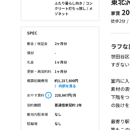
東北沢
ふたり暮らし向き
コン
クリート打ちっ放し
メ
20
家賃
ゾネット
徒歩2分
SPEC
敷金 / 保証金
2ヶ月分
ラフな
償却
-
世田谷区
礼金
1ヶ月分
すぎない
更新・再契約料
1ヶ月分
室内に入
概算初期費用
約1,237,800円
内訳を見る
素材の表
めやす賃料
228,667円/月
？
下階をつ
の抜けを
契約期間
普通借家契約 2年
敷地内駐車場
なし
最寄り駅
駐輪場
なし
策もこの