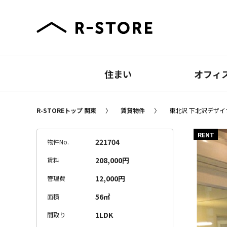
住まい
オフィ
R-STOREトップ 関東
賃貸物件
東北沢 下北沢デザイナ
RENT
221704
物件No.
208,000円
賃料
12,000円
管理費
56㎡
面積
1LDK
間取り