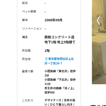
-
採光
-
ペット飼育
〈
2008年09月
築年
-
リノベーション
鉄筋コンクリート造
構造
地下1階 地上5階建て
1階
所在階
東京都世田谷区上北
所在地
沢一丁目20-7
小田急線「東北沢」徒歩
最寄り駅
2分
小田急線「下北沢」徒歩
11分
京王井の頭線「池ノ上」
徒歩6分
デザイナーズ
天井が高
こだわり
い
ひとり暮らし向き