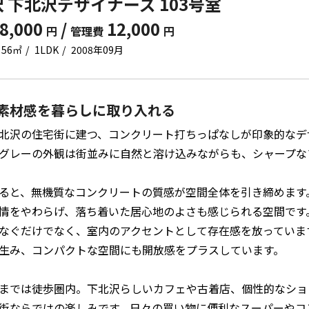
 下北沢デザイナーズ 103号室
8,000
/
12,000
円
管理費
円
56㎡
1LDK
2008年09月
素材感を暮らしに取り入れる
北沢の住宅街に建つ、コンクリート打ちっぱなしが印象的なデ
グレーの外観は街並みに自然と溶け込みながらも、シャープな
ると、無機質なコンクリートの質感が空間全体を引き締めます
情をやわらげ、落ち着いた居心地のよさも感じられる空間です
なぐだけでなく、室内のアクセントとして存在感を放っていま
生み、コンパクトな空間にも開放感をプラスしています。
までは徒歩圏内。下北沢らしいカフェや古着店、個性的なショ
街ならではの楽しみです。日々の買い物に便利なスーパーやコ