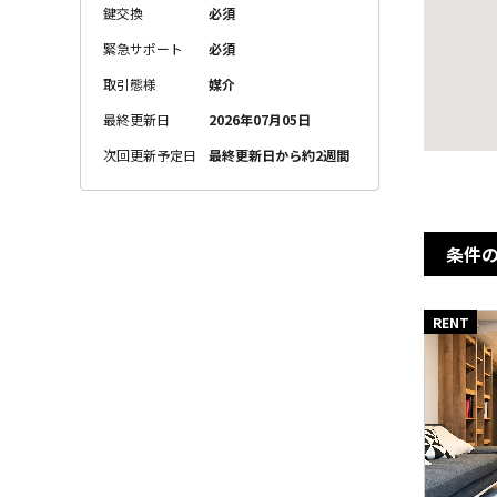
鍵交換
必須
緊急サポート
必須
取引態様
媒介
最終更新日
2026年07月05日
次回更新予定日
最終更新日から約2週間
条件
RENT