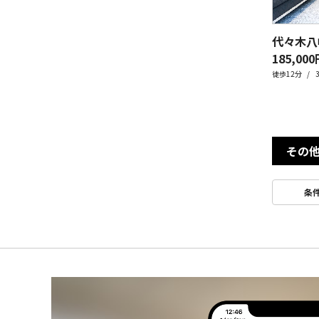
代々木八幡
185,000
徒歩12分
その
条