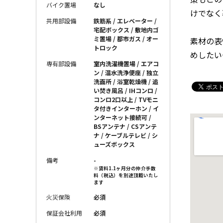
バイク置場
なし
けでなく
共用部設備
鉄筋系 / エレベーター /
宅配ボックス / 敷地内ゴ
ミ置場 / 都市ガス / オー
素材の表
トロック
めしたい
専有部設備
室内洗濯機置場 / エアコ
ン / 温水洗浄便座 / 独立
洗面所 / 浴室乾燥機 / 追
い焚き風呂 / IHコンロ /
コンロ2口以上 / TVモニ
タ付きインターホン / イ
ンターネット接続可 /
BSアンテナ / CSアンテ
ナ / ケーブルテレビ / シ
ューズボックス
備考
-
※賃料1.1ヶ月分の仲介手数
料（税込）を別途頂戴いたし
ます
火災保険
必須
保証会社利用
必須