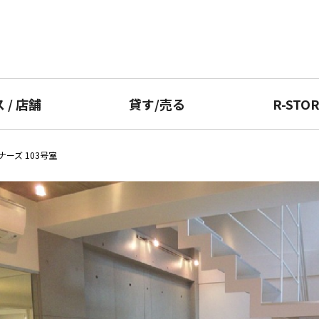
ス
/
店舗
貸す
/
売る
R-STO
ーズ 103号室