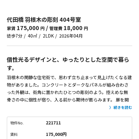
代田橋 羽根木の彫刻 404号室
175,000
/
18,000
家賃
円
管理費
円
徒歩7分
40㎡
2LDK
2026年04月
個性光るデザインと、ゆったりとした空間で暮ら
す。
羽根木の閑静な住宅街で、思わず立ち止まって見上げたくなる建
物がありました。コンクリートとダークなパネルが組み合わさ
った外観は、街角に置かれたひとつの彫刻のよう。控えめな無
骨さの中に個性が宿り、入る前から期待が膨らみます。
扉を開
けると、たっぷりと光が差し込む開放的な室内が迎えてくれま
続きを読む
す。光沢を抑えたフローリングと白い壁が縦横に抜けを作り、
実際の面積以上に伸びやかに感じられる空間設計。天井のスポ
221711
物件No.
ットライトは角度や明るさで表情を変えられ、夜は照明でぐっ
175,000円
賃料
と雰囲気を作ることもできます。
木目調のアイランドキッチン