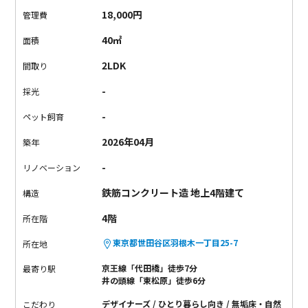
がリビングの中心にあり、料理の時間が自然と楽しくなる佇ま
18,000円
管理費
い。ダイニングとリビングの間に好きな家具を置いて、自分だ
40㎡
面積
けの居場所をつくるのにちょうどいい広さです。植物やアート
を飾れば、コンクリートの素材感と柔らかな木の対比がより際
2LDK
間取り
立ちます。
生活のしやすさも魅力のひとつ。京王井の頭線の東
-
採光
松原駅や新代田駅が徒歩圏内で、通勤や休日のお出かけに便利
です。近隣にはスーパーマーケットやコンビニも揃い、日々の
-
ペット飼育
買い物に困ることはありません。緑豊かな羽根木公園も近く、
2026年04月
築年
朝の散歩や週末の気分転換にぴったりです。
都会の喧騒から少
し離れて、デザインのある暮らしを静かに楽しみたい人におす
-
リノベーション
すめしたい一室。素材の質感と光の取り込み方が、日々の風景
鉄筋コンクリート造 地上4階建て
をちょっと特別にしてくれます。
構造
4階
所在階
東京都世田谷区羽根木一丁目25-7
所在地
京王線「代田橋」徒歩7分
最寄り駅
井の頭線「東松原」徒歩6分
デザイナーズ
ひとり暮らし向き
無垢床・自然
こだわり