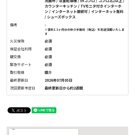
洗面所 / 浴室乾燥機 / IHコンロ / コンロ2口以上 /
カウンターキッチン / TVモニタ付きインターホ
ン / インターネット接続可 / インターネット無料
/ シューズボックス
備考
-
※賃料1.1ヶ月分の仲介手数料（税込）を別途頂戴いたしま
す
火災保険
必須
保証会社利用
必須
鍵交換
必須
緊急サポート
必須
取引態様
媒介
最終更新日
2026年07月05日
次回更新予定日
最終更新日から約2週間