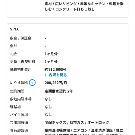
素材
広いリビング
素敵なキッチン・料理を楽
しむ
コンクリート打ちっ放し
SPEC
敷金 / 保証金
-
償却
-
礼金
1ヶ月分
更新・再契約料
1ヶ月分
概算初期費用
約712,000円
内訳を見る
めやす賃料
200,292円/月
？
契約期間
定期借家契約 2年
敷地内駐車場
なし
駐輪場
なし
バイク置場
なし
共用部設備
宅配ボックス / 都市ガス / オートロック
専有部設備
室内洗濯機置場 / エアコン / 温水洗浄便座 / 独立