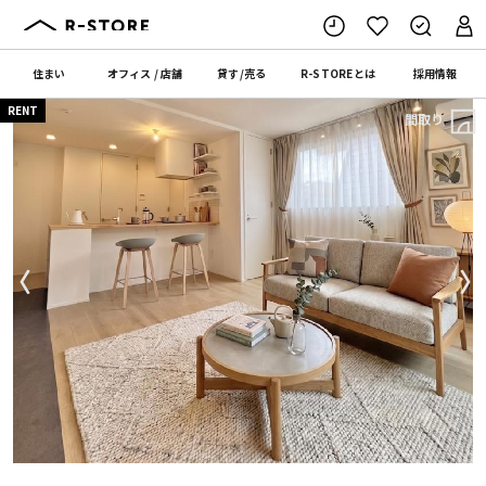
住まい
オフィス
/
店舗
貸す
/
売る
R-STORE
とは
採用情報
RENT
間取り
〈
〉