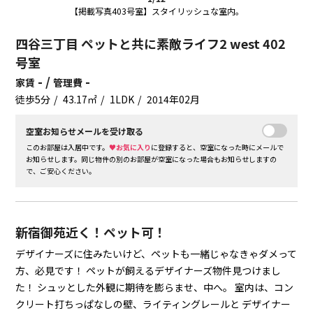
【掲載写真403号室】スタイリッシュな室内。
四谷三丁目 ペットと共に素敵ライフ2 west 402
号室
- /
-
家賃
管理費
徒歩5分
43.17㎡
1LDK
2014年02月
空室お知らせメールを受け取る
このお部屋は入居中です。
♥お気に入り
に登録すると、空室になった時にメールで
お知らせします。同じ物件の別のお部屋が空室になった場合もお知らせしますの
で、ご安心ください。
新宿御苑近く！ペット可！
デザイナーズに住みたいけど、ペットも一緒じゃなきゃダメって
方、必見です！
ペットが飼えるデザイナーズ物件見つけまし
た！
シュッとした外観に期待を膨らませ、中へ。
室内は、コン
クリート打ちっぱなしの壁、ライティングレールと
デザイナー