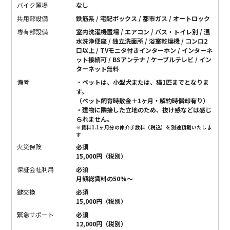
バイク置場
なし
共用部設備
鉄筋系 / 宅配ボックス / 都市ガス / オートロック
専有部設備
室内洗濯機置場 / エアコン / バス・トイレ別 / 温
水洗浄便座 / 独立洗面所 / 浴室乾燥機 / コンロ2
口以上 / TVモニタ付きインターホン / インターネ
ット接続可 / BSアンテナ / ケーブルテレビ / イン
ターネット無料
備考
・ペットは、小型犬または、猫1匹までとなりま
す。
（ペット飼育時敷金＋1ヶ月・解約時償却有り）
・建物に隣接した立地のため、抜け感などは感じ
られません。
※賃料1.1ヶ月分の仲介手数料（税込）を別途頂戴いたしま
す
火災保険
必須
15,000円（税別）
保証会社利用
必須
月額総賃料の50%〜
鍵交換
必須
15,000円（税別）
緊急サポート
必須
12,000円（税別）