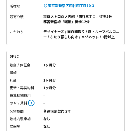
東京都新宿区四谷四丁目10-3
所在地
東京メトロ丸ノ内線「四谷三丁目」徒歩5分
最寄り駅
都営新宿線「曙橋」徒歩12分
デザイナーズ
面白間取り
庭・ルーフバルコニ
こだわり
ー
ふたり暮らし向き
メゾネット
2階以上
SPEC
敷金 / 保証金
1ヶ月分
償却
-
礼金
1ヶ月分
更新・再契約料
1ヶ月分
概算初期費用
-
めやす賃料
-
？
契約期間
普通借家契約 2年
敷地内駐車場
なし
駐輪場
なし