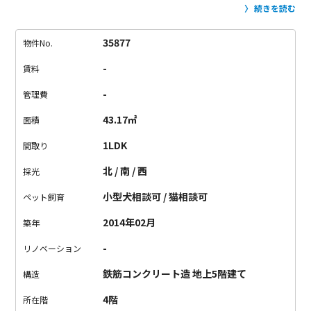
ズの定番アイテムで、オシャレにまとまってます。
お部屋のタイ
続きを読む
プは、ワンルーム、ちょっと広めのワンルーム、メゾネットタ
イプの3種類。
ワンルームは、一人暮らしには十分の広さがあり
35877
物件No.
ます。
収納がそこまで多くないので、物が多い人には、向かな
-
賃料
いかもしれません。
バルコニーがないので、洗濯物は、室内干
しになります。
ちょっと広めのワンルームは、可動式間仕切り
-
管理費
があり、寝室スペースとダイニングスペースを
区切れる仕様に
43.17㎡
面積
なってます。
ゆったりとした一人暮らしが楽しめそう。
このタ
イプのお部屋も、収納少なめ、バルコニーはありません。
メゾ
1LDK
間取り
ネットタイプは、二人暮らしも十分できそうな広さと間取り。
北 / 南 / 西
採光
どでかバルコニーがあるのも特徴的。
とても開放的なバルコニ
ーは色々な使い方ができそう。
ペットを遊ばせるのもよし。自
小型犬相談可 / 猫相談可
ペット飼育
分がまったりするもよし。
物件の近くには、新宿御苑もあるの
2014年02月
築年
で、新宿御苑の緑を眺めながら
ペットとのお散歩なども楽しめ
そう。
そんなペット可デザイナーズでペットと共に素敵ライフ
-
リノベーション
を始めましょう！
鉄筋コンクリート造 地上5階建て
構造
4階
所在階