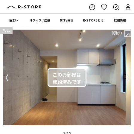
住まい
オフィス
/
店舗
貸す
/
売る
R-STORE
とは
採用情報
FULL
間取り
〈
〉
1/12