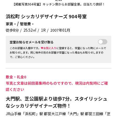
【掲載写真904号室】キッチン側からお部屋全景。日当たり良好！
浜松町 シッカリデザイナーズ 904号室
- /
-
家賃
管理費
徒歩8分
25.52㎡
1R
2007年01月
空室お知らせメールを受け取る
このお部屋は入居中です。
♥お気に入り
に登録すると、空室になった時にメールで
お知らせします。同じ物件の別のお部屋が空室になった場合もお知らせしますの
で、ご安心ください。
敷金・礼金0
写真と文章は前回募集時のものですので、現況は内覧時にご確
認ください
大門駅、芝公園駅より徒歩7分。スタイリッシュ
なシッカリデザイナーズ物件！
JR山手線「浜松町」駅
都営大江戸線「大門」駅
都営三田線「芝