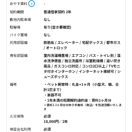
めやす賃料
-
？
契約期間
普通借家契約 2年
敷地内駐車場
なし
駐輪場
有り(空き要確認)
バイク置場
なし
共用部設備
鉄筋系 / エレベーター / 宅配ボックス / 都市ガス
/ オートロック
専有部設備
室内洗濯機置場 / エアコン / バス・トイレ別 / 温
水洗浄便座 / 独立洗面所 / 浴室乾燥機 / 追い焚き
風呂 / ガスコンロ対応 / コンロ2口以上 / TVモニ
タ付きインターホン / インターネット接続可 / シ
ューズボックス
備考
・ペット飼育時：礼金+1ヶ月（小型犬、猫、合
計1匹まで）
・楽器不可
・1年未満の短期解約違約金：賃料1ヶ月分
※賃料1.1ヶ月分の仲介手数料（税込）を別途頂戴いたしま
す
火災保険
必須
18,000円／2年
保証会社利用
必須