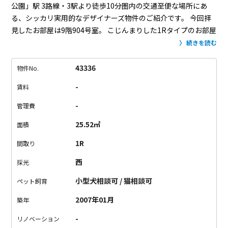
公園」駅
3路線・3駅より徒歩10分圏内の交通至便な場所にあ
る、シッカリ実用的なデザイナーズ物件のご紹介です。
今回拝
見したお部屋は9階904号室。
こじんまりした1Rタイプのお部屋
なんですが、玄関スペースにはシューズボックス&収納。
1R以
続きを読む
外にも、広めの1DKタイプのお部屋もございます。
居室にもク
ローゼット&天井吊り収納と、オシャレなだけじゃなく実用的な
43336
物件No.
お部屋になっています。
白い壁&ナチュラルカラーな床に大き目
-
賃料
の窓やガラスブロックな壁があり、日当たり良好！
居室はキッ
チンスペースと一緒になってますが、非常に使いやすい形だと思
-
管理費
います。
都会のど真ん中にあるスタイリッシュなシッカリデザ
25.52㎡
面積
イナーズはいかがでしょうか。
1R
間取り
西
採光
小型犬相談可 / 猫相談可
ペット飼育
2007年01月
築年
-
リノベーション