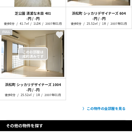
芝公園 清潔な木目
401
浜松町 シッカリデザイナーズ
604
-円 / -円
-円 / -円
徒歩8分
41.7㎡
1LDK
2007年01月
徒歩8分
25.52㎡
1R
2007年01月
FULL
浜松町 シッカリデザイナーズ
1004
-円 / -円
徒歩8分
25.52㎡
1R
2007年01月
この物件の全部屋を見る
その他の物件を探す