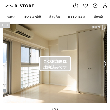
住まい
オフィス
/
店舗
貸す
/
売る
R-STORE
とは
採用情報
FULL
間取り
〈
〉
1/13