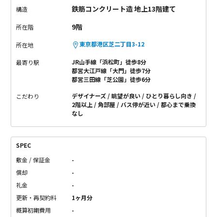
鉄筋コンクリート造 地上13階建て
構造
9階
所在階
東京都港区芝二丁目3-12
所在地
JR山手線「浜松町」徒歩8分
最寄り駅
都営大江戸線「大門」徒歩7分
都営三田線「芝公園」徒歩6分
デザイナーズ
眺望が良い
ひとり暮らし向き
こだわり
2階以上
角部屋
バス停が近い
都心まで乗換
なし
SPEC
敷金 / 保証金
-
償却
-
礼金
-
更新・再契約料
1ヶ月分
概算初期費用
-