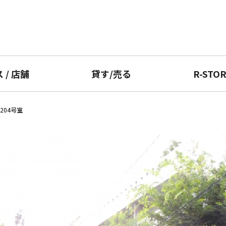
ス
/
店舗
貸す
/
売る
R-STO
204号室