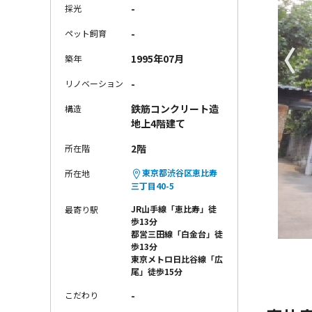
-
採光
-
ペット飼育
〈
1995年07月
築年
-
リノベーション
鉄筋コンクリート造
構造
地上4階建て
2階
所在階
東京都渋谷区恵比寿
所在地
三丁目40-5
JR山手線「恵比寿」徒
最寄り駅
歩13分
都営三田線「白金台」徒
歩13分
東京メトロ日比谷線「広
尾」徒歩15分
-
こだわり