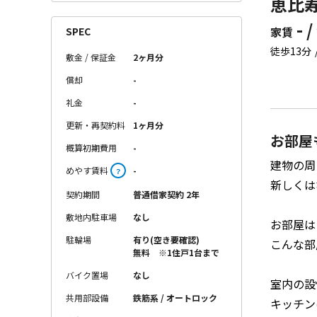
恵比寿
- /
家賃
SPEC
徒歩13分
敷金 / 保証金
2ヶ月分
償却
-
礼金
-
更新・再契約料
1ヶ月分
お部屋
概算初期費用
-
建物の周
めやす賃料
-
？
新しくは
契約期間
普通借家契約 2年
敷地内駐車場
なし
お部屋は
駐輪場
有り(空き要確認)
こんな部
無料 ※1住戸1台まで
バイク置場
なし
室内の設
共用部設備
鉄筋系 / オートロック
キッチン