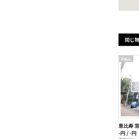
同じ
FULL
恵比寿 
-円 / -円