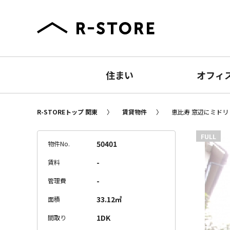
住まい
オフィ
R-STOREトップ 関東
賃貸物件
恵比寿 窓辺にミドリ 
FULL
50401
物件No.
-
賃料
-
管理費
33.12㎡
面積
1DK
間取り