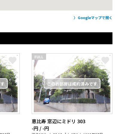
Googleマップで開く
FULL
恵比寿 窓辺にミドリ
303
-円 / -円