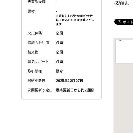
専有部設備
-
収納は、
備考
-
※賃料1.1ヶ月分の仲介手数
料（税込）を別途頂戴いたし
ます
火災保険
必須
保証会社利用
必須
鍵交換
必須
緊急サポート
必須
取引態様
媒介
最終更新日
2025年12月07日
次回更新予定日
最終更新日から約2週間