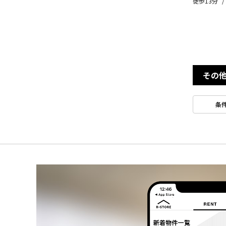
徒歩13分
その
条