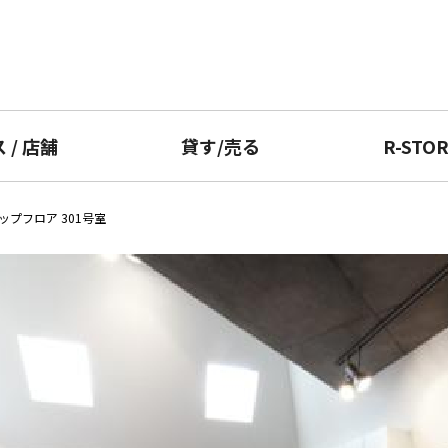
ス
/
店舗
貸す
/
売る
R-STO
 スキップフロア 301号室