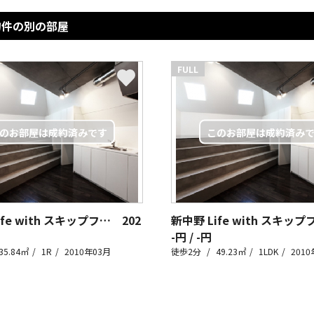
物件の別の部屋
FULL
新中野 Life with スキップフロア
202
-円 / -円
35.84㎡
1R
2010年03月
徒歩2分
49.23㎡
1LDK
2010