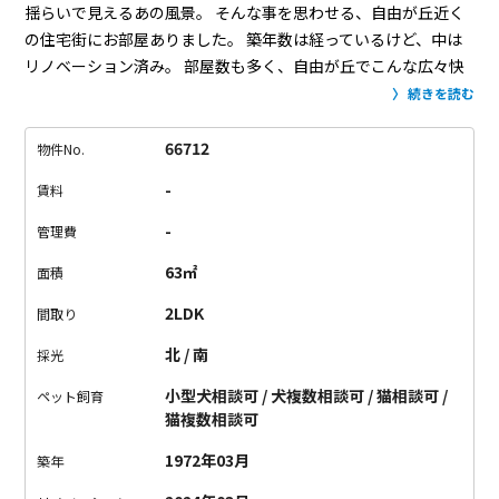
揺らいで見えるあの風景。
そんな事を思わせる、自由が丘近く
の住宅街にお部屋ありました。
築年数は経っているけど、中は
リノベーション済み。
部屋数も多く、自由が丘でこんな広々快
適な暮らしを
手に入れられるなんて、なかなかありません。
昔
続きを読む
ながらのお部屋だから、押入れの収納スペースも大きめ。
窓も
全部屋付いていて、日当たり抜群。
ベランダからも緑が見えて
66712
物件No.
とても気持ちが良さそう。
夏休み、あの道を通って部屋につい
-
賃料
て、
緑が見えるあの部屋の窓を全開にして、
昼寝したら絶対気
持ちいいな。
って、この部屋に着いた時に思ったんです。
そん
-
管理費
な事を思わせてくれる素敵なお部屋です。
立地も間取りも快適
63㎡
面積
なこの物件、必見ですよ。
2LDK
間取り
北 / 南
採光
小型犬相談可 / 犬複数相談可 / 猫相談可 /
ペット飼育
猫複数相談可
1972年03月
築年