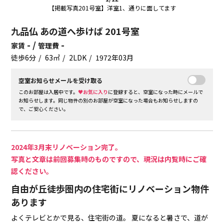
【掲載写真201号室】洋室1、通りに面してます
九品仏 あの道へ歩けば 201号室
- /
-
家賃
管理費
徒歩6分
63㎡
2LDK
1972年03月
空室お知らせメールを受け取る
このお部屋は入居中です。
♥お気に入り
に登録すると、空室になった時にメールで
お知らせします。同じ物件の別のお部屋が空室になった場合もお知らせしますの
で、ご安心ください。
2024年3月末リノベーション完了。
写真と文章は前回募集時のものですので、現況は内覧時にご確
認ください。
自由が丘徒歩圏内の住宅街にリノベーション物件
あります
よくテレビとかで見る、住宅街の道。
夏になると暑さで、道が