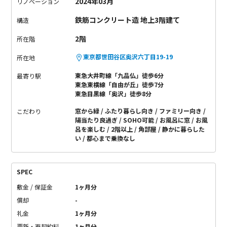
2024年03月
リノベーション
鉄筋コンクリート造 地上3階建て
構造
2階
所在階
東京都世田谷区奥沢六丁目19-19
所在地
東急大井町線「九品仏」徒歩6分
最寄り駅
東急東横線「自由が丘」徒歩7分
東急目黒線「奥沢」徒歩8分
窓から緑
ふたり暮らし向き
ファミリー向き
こだわり
陽当たり良過ぎ
SOHO可能
お風呂に窓
お風
呂を楽しむ
2階以上
角部屋
静かに暮らした
い
都心まで乗換なし
SPEC
敷金 / 保証金
1ヶ月分
償却
-
礼金
1ヶ月分
更新・再契約料
1ヶ月分