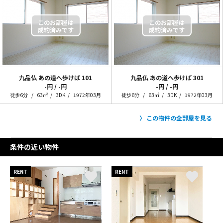
九品仏 あの道へ歩けば
101
九品仏 あの道へ歩けば
301
-円 / -円
-円 / -円
徒歩6分
63㎡
3DK
1972年03月
徒歩6分
63㎡
3DK
1972年03月
この物件の全部屋を見る
条件の近い物件
RENT
RENT