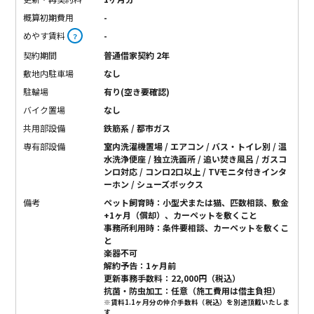
概算初期費用
-
めやす賃料
-
？
契約期間
普通借家契約 2年
敷地内駐車場
なし
駐輪場
有り(空き要確認)
バイク置場
なし
共用部設備
鉄筋系 / 都市ガス
専有部設備
室内洗濯機置場 / エアコン / バス・トイレ別 / 温
水洗浄便座 / 独立洗面所 / 追い焚き風呂 / ガスコ
ンロ対応 / コンロ2口以上 / TVモニタ付きインタ
ーホン / シューズボックス
備考
ペット飼育時：小型犬または猫、匹数相談、敷金
+1ヶ月（償却）、カーペットを敷くこと
事務所利用時：条件要相談、カーペットを敷くこ
と
楽器不可
解約予告：1ヶ月前
更新事務手数料：22,000円（税込）
抗菌・防虫加工：任意（施工費用は借主負担）
※賃料1.1ヶ月分の仲介手数料（税込）を別途頂戴いたしま
す