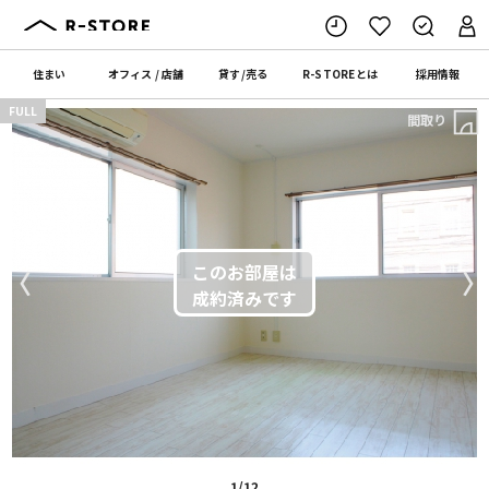
住まい
オフィス
/
店舗
貸す
/
売る
R-STORE
とは
採用情報
FULL
間取り
〈
〉
1/12