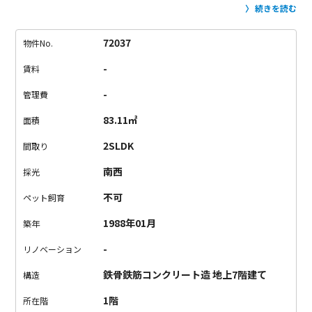
象です。
お料理してる時とか、片付けの時とかって人と話しな
続きを読む
がらの方がはかどる。
ぽっかり空いた窓のようなカウンター
が、その手助けをしてくれます。
リビングダイニングなので、
72037
物件No.
くつろぐ時も食事のときも集まる部屋は一緒。
特等席はカウン
-
賃料
ター？それともソファ？
他にも洋室が2部屋、和室が1部屋。
友
達が泊まりにきても、家族で住んでもちょうどいい。
ひとと一
-
管理費
緒に暮らす為のお部屋。
家具は見本でついてきませんが、くつ
83.11㎡
面積
ろぐ予行演習をしに来てみてはいかが？
〈主な備考／注意点〉
・家具は見本です。ついてきません。
・1階には託児所がありま
2SLDK
間取り
す、子供の声が聞こえることがあります。
・眺望がいいお部屋
南西
採光
ではありません。
不可
ペット飼育
1988年01月
築年
-
リノベーション
鉄骨鉄筋コンクリート造 地上7階建て
構造
1階
所在階