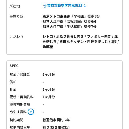
東京都新宿区若松町33-1
所在地
東京メトロ東西線「早稲田」徒歩8分
最寄り駅
都営大江戸線「若松河田」徒歩6分
都営大江戸線「牛込柳町」徒歩7分
レトロ
ふたり暮らし向き
ファミリー向き
風
こだわり
を感じる
素敵なキッチン・料理を楽しむ
1階
角部屋
SPEC
敷金 / 保証金
1ヶ月分
償却
-
礼金
1ヶ月分
更新・再契約料
1ヶ月分
概算初期費用
-
めやす賃料
-
？
契約期間
普通借家契約 2年
敷地内駐車場
有り(空き要確認)