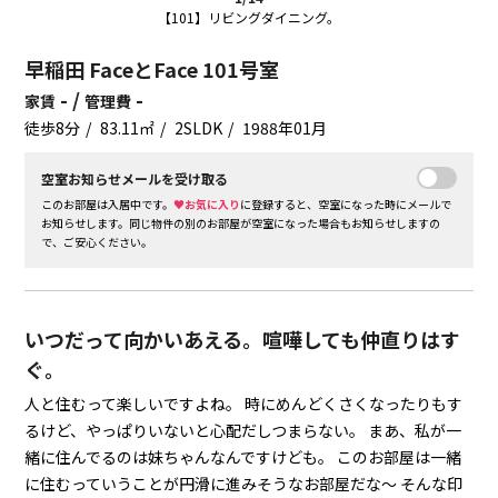
【101】リビングダイニング。
早稲田 FaceとFace 101号室
- /
-
家賃
管理費
徒歩8分
83.11㎡
2SLDK
1988年01月
空室お知らせメールを受け取る
このお部屋は入居中です。
♥お気に入り
に登録すると、空室になった時にメールで
お知らせします。同じ物件の別のお部屋が空室になった場合もお知らせしますの
で、ご安心ください。
いつだって向かいあえる。喧嘩しても仲直りはす
ぐ。
人と住むって楽しいですよね。
時にめんどくさくなったりもす
るけど、やっぱりいないと心配だしつまらない。
まあ、私が一
緒に住んでるのは妹ちゃんなんですけども。
このお部屋は一緒
に住むっていうことが円滑に進みそうなお部屋だな～
そんな印