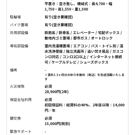
平置き：空き無し、機械式：長4,700・幅
1,750・高1,550・重1,500
駐輪場
有り(空き要確認)
バイク置場
有り(空き要確認)
共用部設備
鉄筋系 / 鉄骨系 / エレベーター / 宅配ボックス /
敷地内ゴミ置場 / 都市ガス / オートロック
専有部設備
室内洗濯機置場 / エアコン / バス・トイレ別 / 温
水洗浄便座 / 独立洗面所 / 追い焚き風呂 / ガスコ
ンロ対応 / コンロ2口以上 / インターネット接続
可 / ケーブルテレビ / シューズボックス
備考
-
※賃料1.1ヶ月分の仲介手数料（税込）を別途頂戴いたしま
す
火災保険
必須
28,900円(2年)
保証会社利用
必須
初回保証料：総賃料の40%、2年目以降：14,000
円／年
鍵交換
必須
15,000円(税別)
緊急サポート
-