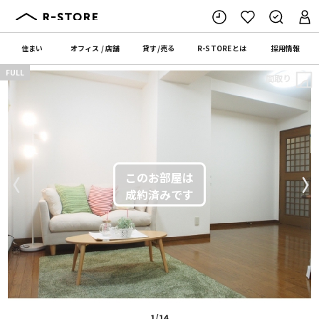
住まい
オフィス
/
店舗
貸す
/
売る
R-STORE
とは
採用情報
FULL
間取り
〈
〉
1/14