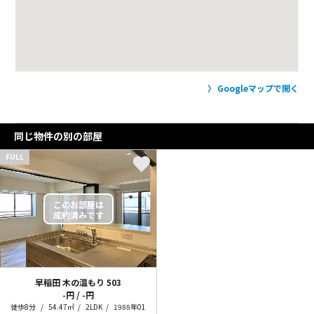
Googleマップで開く
同じ物件の別の部屋
FULL
早稲田 木の温もり
503
-円 / -円
徒歩8分
54.47㎡
2LDK
1988年01